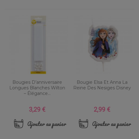
Bougies D’anniversaire
Bougie Elsa Et Anna La
Longues Blanches Wilton
Reine Des Nesiges Disney
– Élégance...
3,29 €
2,99 €
Prix
Prix
Ajouter au panier
Ajouter au panier