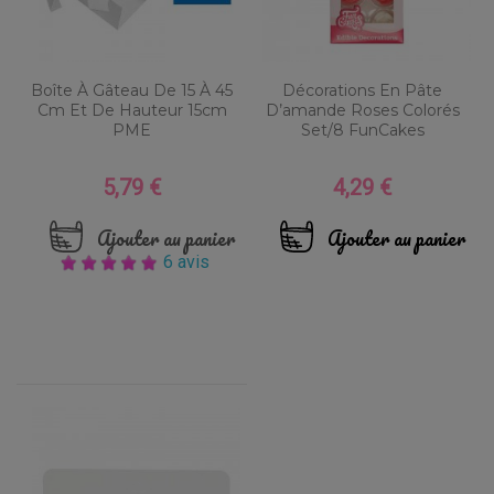
Boîte À Gâteau De 15 À 45
Décorations En Pâte
Cm Et De Hauteur 15cm
D’amande Roses Colorés
PME
Set/8 FunCakes
5,79 €
4,29 €
Prix
Prix
Ajouter au panier
Ajouter au panier
6 avis