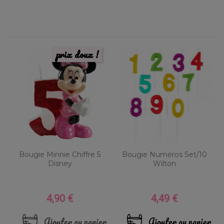
prix doux !
Bougie Minnie Chiffre 5
Bougie Numéros Set/10
Disney
Wilton
4,90 €
4,49 €
Prix
Prix
Ajouter au panier
Ajouter au panier