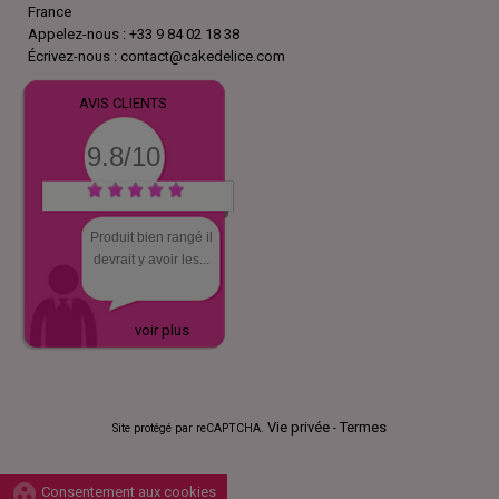
France
Appelez-nous :
+33 9 84 02 18 38
Écrivez-nous :
contact@cakedelice.com
AVIS CLIENTS
9.8/10
Produit bien rangé il
devrait y avoir les...
voir plus
Vie privée
Termes
Site protégé par reCAPTCHA.
-
group_work
Consentement aux cookies