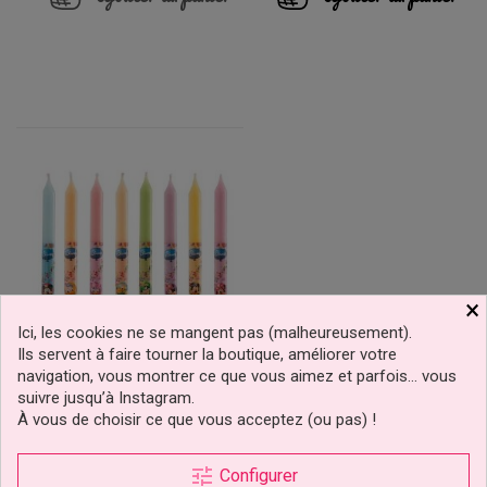
×
Ici, les cookies ne se mangent pas (malheureusement).
Ils servent à faire tourner la boutique, améliorer votre
navigation, vous montrer ce que vous aimez et parfois… vous
Pack Bougie Mickey Et
suivre jusqu’à Instagram.
Ses Amis Disney
À vous de choisir ce que vous acceptez (ou pas) !
tune
Configurer
3,49 €
Prix