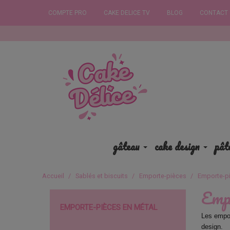
COMPTE PRO
CAKE DELICE TV
BLOG
CONTACT
Commandez a
gâteau
cake design
pât
Accueil
Sablés et biscuits
Emporte-pièces
Emporte-pi
Empo
EMPORTE-PIÈCES EN MÉTAL
Les empor
design.