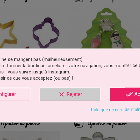
es ne se mangent pas (malheureusement).
faire tourner la boutique, améliorer votre navigation, vous montrer ce
is… vous suivre jusqu’à Instagram.
sir ce que vous acceptez (ou pas) !
e-Pièce Métal Noël Déco
Emporte-Pièce Biscuit De Noë
clear
done_all
nfigurer
Rejeter
Ac
Set/3 Wilton
Set/6 Wilton
-35%
2,92 €
3,41 €
Prix
Prix
Prix
Prix
4,49 €
5,25 €
Politique de confidentiali
de
de
base
base
Ajouter au panier
Ajouter au panier