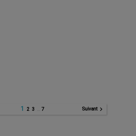
1

Suivant
2
3
…
7