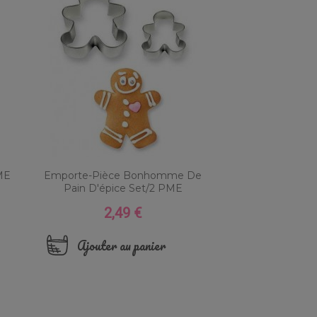
ME
Emporte-Pièce Bonhomme De
Pain D'épice Set/2 PME
2,49 €
Prix
Ajouter au panier