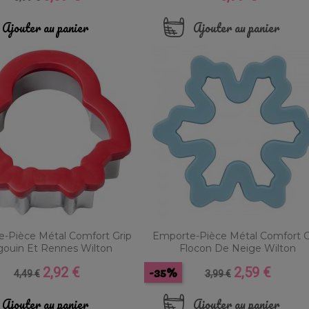
de
base
Ajouter au panier
Ajouter au panier
-Pièce Métal Comfort Grip
Emporte-Pièce Métal Comfort G
gouin Et Rennes Wilton
Flocon De Neige Wilton
-35%
2,92 €
2,59 €
Prix
Prix
Prix
Prix
4,49 €
3,99 €
de
de
base
base
Ajouter au panier
Ajouter au panier