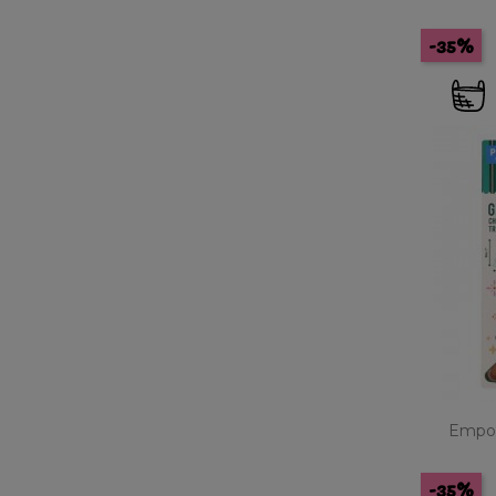
-35%
Empor
-35%