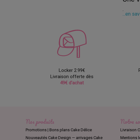
Les empor
...en sa
sucre ou 
message p
animaux, 
Les d
Les marqu
professio
Locker 2.99€
Disney et
Livraison offerte dès
emporte-p
49€ d'achat
Nos produits
Notre so
Promotions | Bons plans Cake Délice
Livraison C
Nouveautés Cake Design — arrivages Cake
Mentions l