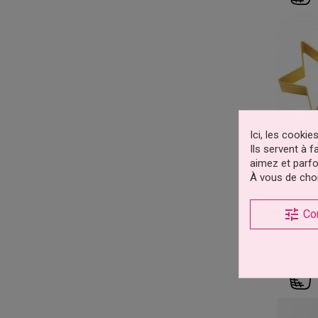
Ici, les cooki
Ils servent à 
aimez et parfo
À vous de choi
Emport
tune
Co
-35%