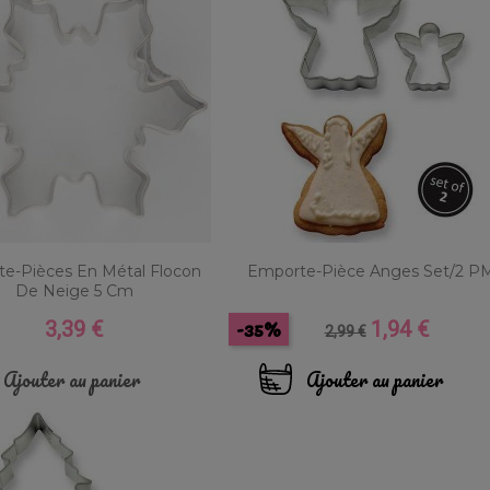
e-Pièces En Métal Flocon
Emporte-Pièce Anges Set/2 P
De Neige 5 Cm
-35%
3,39 €
1,94 €
Prix
Prix
Prix
2,99 €
de
base
Ajouter au panier
Ajouter au panier