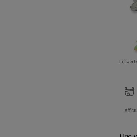
Emporte
Affic
Une v