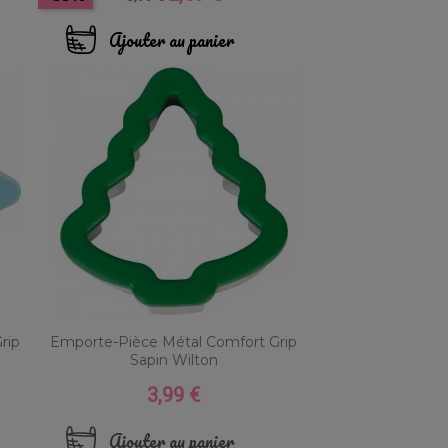
de
base
Ajouter au panier
rip
Emporte-Pièce Métal Comfort Grip
Sapin Wilton
3,99 €
Prix
Ajouter au panier