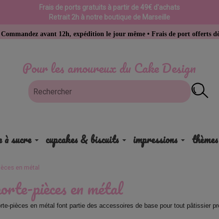
Frais de ports gratuits à partir de 49€ d'achats
Retrait 2h à notre boutique de Marseille
vant 12h, expédition le jour même • Frais de port offerts dès 49 € d’ach
Pour les amoureux du Cake Design
e à sucre
cupcakes & biscuits
impressions
thèmes
èces en métal
rte-pièces en métal
te-pièces en métal font partie des accessoires de base pour tout pâtissier p