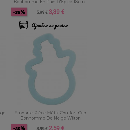
Bonhomme En Pain D'Épice 18cm...
-35%
3,89 €
Prix
Prix
5,99 €
de
base
Ajouter au panier
ige
Emporte-Pièce Métal Comfort Grip
Bonhomme De Neige Wilton
-35%
2,59 €
Prix
Prix
3,99 €