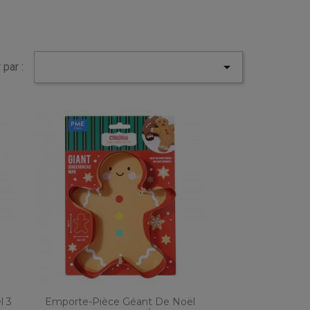

 par :
l 3
Emporte-Pièce Géant De Noël