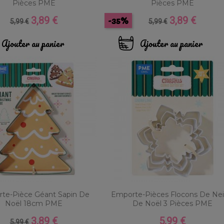
Pièces PME
Pièces PME
-35%
3,89 €
3,89 €
Prix
Prix
Prix
Prix
5,99 €
5,99 €
de
de
base
base
Ajouter au panier
Ajouter au panier
te-Pièce Géant Sapin De
Emporte-Pièces Flocons De Ne
Noël 18cm PME
De Noël 3 Pièces PME
3,89 €
5,99 €
Prix
Prix
Prix
5,99 €