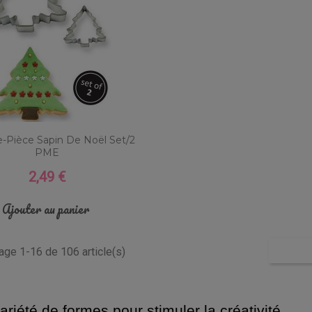
-Pièce Sapin De Noël Set/2
PME
2,49 €
Prix
Ajouter au panier
hage 1-16 de 106 article(s)
ariété de formes pour stimuler la créativité