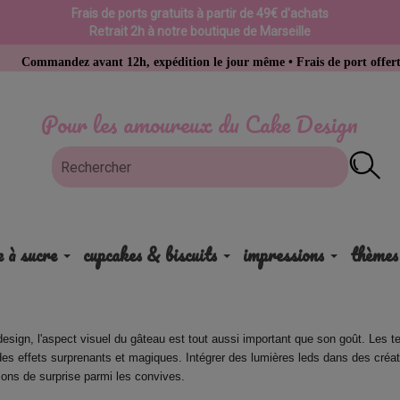
Frais de ports gratuits à partir de 49€ d'achats
Retrait 2h à notre boutique de Marseille
ommandez avant 12h, expédition le jour même • Frais de port offerts dès 
Pour les amoureux du Cake Design
e à sucre
cupcakes & biscuits
impressions
thèmes
esign, l'aspect visuel du gâteau est tout aussi important que son goût. Les te
des effets surprenants et magiques. Intégrer des lumières leds dans des créat
ions de surprise parmi les convives.