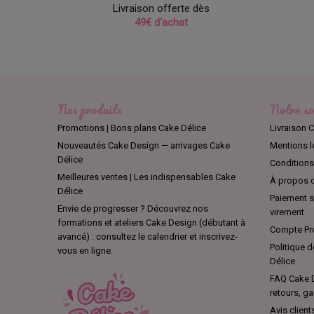
Comme
Livraison offerte dès
49€ d'achat
Avant d'i
néanmoins
d'une gui
À l'occas
création 
Nos produits
Notre so
n'importe
Promotions | Bons plans Cake Délice
Livraison C
pâte à su
Nouveautés Cake Design — arrivages Cake
Mentions l
Sans dang
Délice
Conditions 
l'hélium :
Meilleures ventes | Les indispensables Cake
À propos d
Délice
Paiement sé
Envie de progresser ? Découvrez nos
virement
formations et ateliers Cake Design (débutant à
Compte Pro
avancé) : consultez le calendrier et inscrivez-
Politique d
vous en ligne.
Délice
FAQ Cake D
retours, ga
Avis client