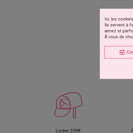
Ici, les cooki
Ils servent à 
aimez et parfo
À vous de choi
Affich
tune
Co
Qu'es
Utiliser 
...en sa
son suppo
Les leds 
fonctionn
réutilisa
Un interr
glissent p
Locker 2.99€