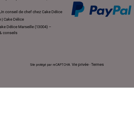
Un conseil de chef chez Cake Délice
e | Cake Délice
ke Délice Marseille (13004) –
 & conseils
Vie privée
Termes
Site protégé par reCAPTCHA.
-