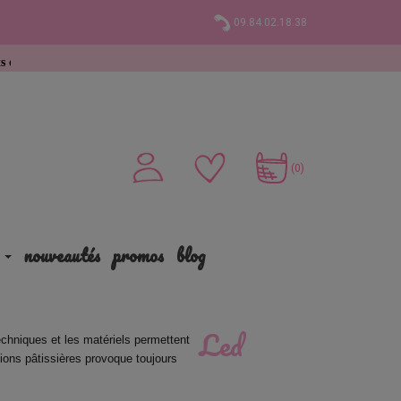
09.84.02.18.38
49 € d’achat
(0)
nouveautés
promos
blog
Led
chniques et les matériels permettent 
ions pâtissières provoque toujours 