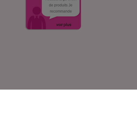
de produits Je
recommande
voir plus