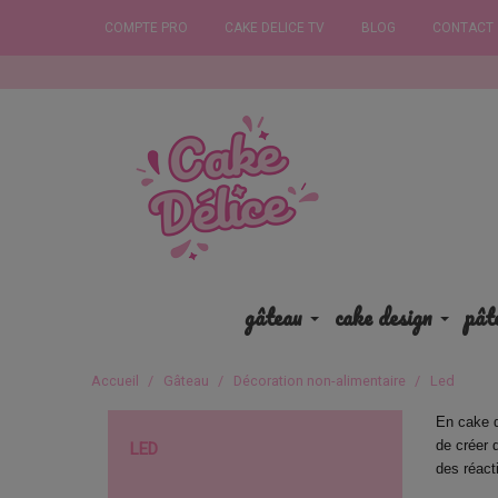
COMPTE PRO
CAKE DELICE TV
BLOG
CONTACT
C
gâteau
cake design
pât
Accueil
Gâteau
Décoration non-alimentaire
Led
En cake d
de créer 
LED
des réact