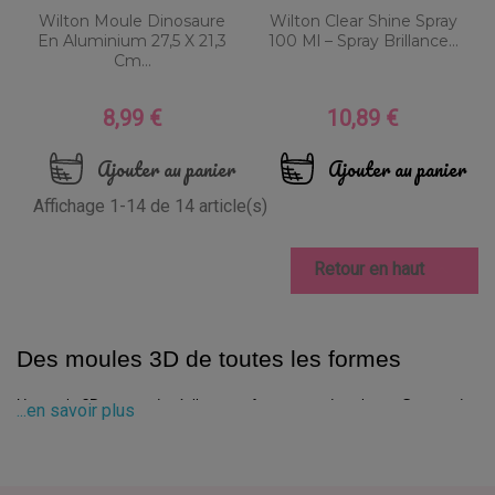
Wilton Moule Dinosaure
Wilton Clear Shine Spray
En Aluminium 27,5 X 21,3
100 Ml – Spray Brillance...
Cm...
8,99 €
10,89 €
Prix
Prix
Ajouter au panier
Ajouter au panier
Affichage 1-14 de 14 article(s)

Retour en haut
Des moules 3D de toutes les formes
Un moule 3D permet de réaliser un gâteau avec du volume. Ce type de 
...en savoir plus
moule est souvent original et peut s'utiliser en toutes occasions : 
anniversaire, goûter d'enfants, mariage, baptême, etc. Les gâteaux 3D 
ont beaucoup de succès lors des fêtes d'anniversaire à thème, par 
exemple.