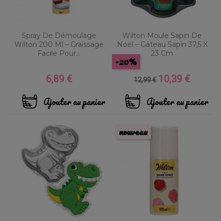
Spray De Démoulage
Wilton Moule Sapin De
Wilton 200 Ml – Graissage
Noël – Gâteau Sapin 37,5 X
Facile Pour...
23 Cm
-20%
6,89 €
10,39 €
Prix
Prix
Prix
12,99 €
de
base
Ajouter au panier
Ajouter au panier
nouveau