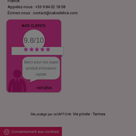
France
Appelez-nous :
+33 9 84 02 18 38
Écrivez-nous :
contact@cakedelice.com
AVIS CLIENTS
9.8/10
Merci pour vos super
produit et livraison
rapide
voir plus
Vie privée
Termes
Site protégé par reCAPTCHA.
-
group_work
Consentement aux cookies