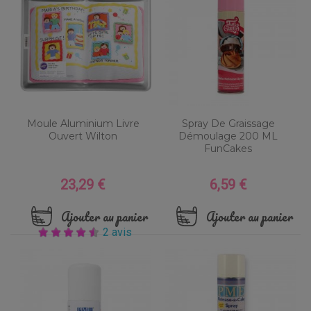
Moule Aluminium Livre
Spray De Graissage
Ouvert Wilton
Démoulage 200 ML
FunCakes
23,29 €
6,59 €
Prix
Prix
Ajouter au panier
Ajouter au panier
2 avis