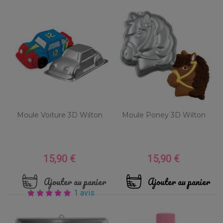
Moule Voiture 3D Wilton
Moule Poney 3D Wilton
15,90 €
15,90 €
Prix
Prix
Ajouter au panier
Ajouter au panier
1 avis