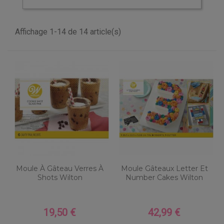
Affichage 1-14 de 14 article(s)
Moule À Gâteau Verres À
Moule Gâteaux Letter Et
Shots Wilton
Number Cakes Wilton
19,50 €
42,99 €
Prix
Prix