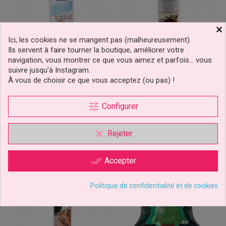
×
Ici, les cookies ne se mangent pas (malheureusement).
Ils servent à faire tourner la boutique, améliorer votre
navigation, vous montrer ce que vous aimez et parfois… vous
Bombe Spray Demoulant
Bombe Spray Demoulant
suivre jusqu’à Instagram.
100 Ml PME
600 Ml PME
À vous de choisir ce que vous acceptez (ou pas) !
tune
Configurer
4,99 €
11,99 €
Prix
Prix
Ajouter au panier
Ajouter au panier
clear
Rejeter
done_all
Accepter
Politique de confidentialité et de cookies