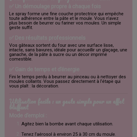
✅ Un démoulage propre à chaque fois
Le spray forme une fine couche protectrice qui empêche
toute adhérence entre la pâte et le moule. Vous n’avez
plus besoin de beurrer ou fariner vos moules. Un simple
geste suffit.
✅ Des résultats professionnels
Vos gâteaux sortent du four avec une surface lisse,
intacte, sans bavures, idéale pour accueillir un glaçage, une
ganache, de la pâte à sucre ou un décor imprimé
comestible.
✅ Gain de temps et d’énergie
Fini le temps perdu à beurrer au pinceau ou à nettoyer des
moules collants. Vous passez directement à l’étape qui
vous plaît : la décoration.
Utilisation facile : un geste simple pour un effet
bluffant
Mode d’emploi :
Agitez bien la bombe avant chaque utilisation.
Tenez l’aérosol à environ 25 à 30 cm du moule.