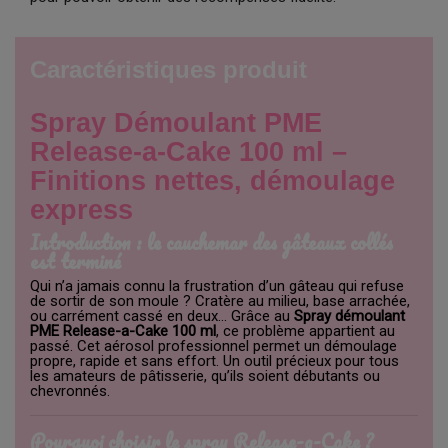
Caractéristiques produit
Spray Démoulant PME
Release-a-Cake 100 ml –
Finitions nettes, démoulage
express
Introduction : le cauchemar des gâteaux collés
est terminé
Qui n’a jamais connu la frustration d’un gâteau qui refuse
de sortir de son moule ? Cratère au milieu, base arrachée,
ou carrément cassé en deux… Grâce au
Spray démoulant
PME Release-a-Cake 100 ml
, ce problème appartient au
passé. Cet aérosol professionnel permet un démoulage
propre, rapide et sans effort. Un outil précieux pour tous
les amateurs de pâtisserie, qu’ils soient débutants ou
chevronnés.
Pourquoi choisir le spray Release-a-Cake ?