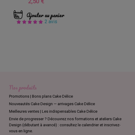
2,50 €
Prix
Ajouter au panier
2 avis
Nos produits
Promotions | Bons plans Cake Délice
Nouveautés Cake Design — arrivages Cake Délice
Meilleures ventes | Les indispensables Cake Délice
Envie de progresser ? Découvrez nos formations et ateliers Cake
Design (débutant à avancé) : consultez le calendrier et inscrivez-
vous en ligne.