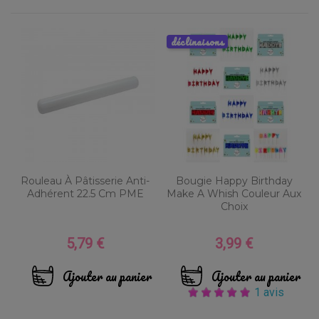
déclinaisons
Rouleau À Pâtisserie Anti-
Bougie Happy Birthday
Adhérent 22.5 Cm PME
Make A Whish Couleur Aux
Choix
5,79 €
3,99 €
Prix
Prix
Ajouter au panier
Ajouter au panier
1 avis