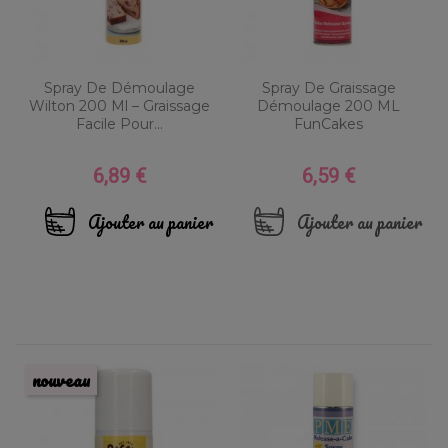
Spray De Démoulage
Spray De Graissage
Wilton 200 Ml – Graissage
Démoulage 200 ML
Facile Pour...
FunCakes
6,89 €
6,59 €
Prix
Prix
Ajouter au panier
Ajouter au panier
nouveau