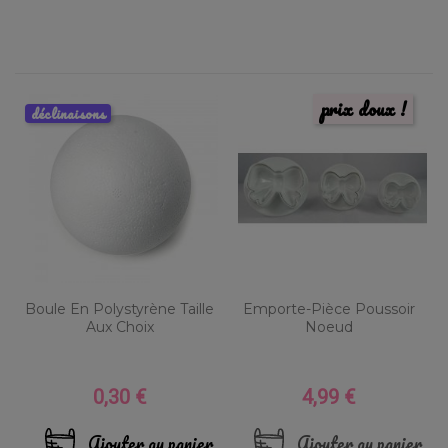
prix doux !
déclinaisons
Boule En Polystyrène Taille
Emporte-Pièce Poussoir
Aux Choix
Noeud
0,30 €
4,99 €
Prix
Prix
Ajouter au panier
Ajouter au panier