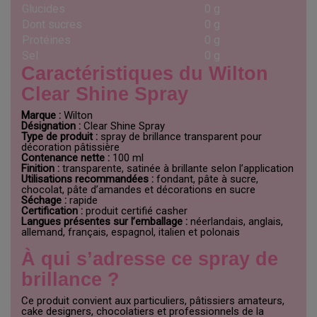
Glucides
0 g
Dont sucres
0 g
Protéines
0 g
Sel
0 g
Caractéristiques du Wilton
Clear Shine Spray
Marque :
Wilton
Désignation :
Clear Shine Spray
Type de produit :
spray de brillance transparent pour
décoration pâtissière
Contenance nette :
100 ml
Finition :
transparente, satinée à brillante selon l’application
Utilisations recommandées :
fondant, pâte à sucre,
chocolat, pâte d’amandes et décorations en sucre
Séchage :
rapide
Certification :
produit certifié casher
Langues présentes sur l’emballage :
néerlandais, anglais,
allemand, français, espagnol, italien et polonais
À qui s’adresse ce spray de
brillance ?
Ce produit convient aux particuliers, pâtissiers amateurs,
cake designers, chocolatiers et professionnels de la