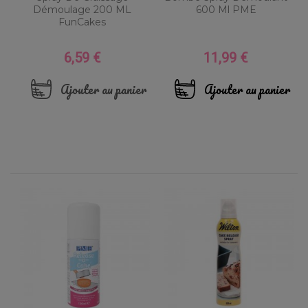
Démoulage 200 ML
600 Ml PME
FunCakes
6,59 €
11,99 €
Prix
Prix
Ajouter au panier
Ajouter au panier