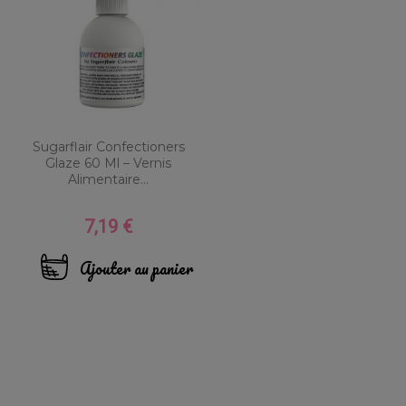
Sugarflair Confectioners
Glaze 60 Ml – Vernis
Alimentaire...
7,19 €
Prix
Ajouter au panier