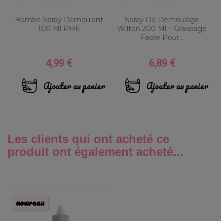
Bombe Spray Demoulant
Spray De Démoulage
100 Ml PME
Wilton 200 Ml – Graissage
Facile Pour...
4,99 €
6,89 €
Prix
Prix
Ajouter au panier
Ajouter au panier
Les clients qui ont acheté ce
produit ont également acheté...
nouveau