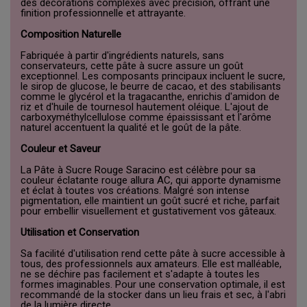
des décorations complexes avec précision, offrant une
finition professionnelle et attrayante.
Composition Naturelle
Fabriquée à partir d'ingrédients naturels, sans
conservateurs, cette pâte à sucre assure un goût
exceptionnel. Les composants principaux incluent le sucre,
le sirop de glucose, le beurre de cacao, et des stabilisants
comme le glycérol et la tragacanthe, enrichis d'amidon de
riz et d'huile de tournesol hautement oléique. L'ajout de
carboxyméthylcellulose comme épaississant et l'arôme
naturel accentuent la qualité et le goût de la pâte.
Couleur et Saveur
La Pâte à Sucre Rouge Saracino est célèbre pour sa
couleur éclatante rouge allura AC, qui apporte dynamisme
et éclat à toutes vos créations. Malgré son intense
pigmentation, elle maintient un goût sucré et riche, parfait
pour embellir visuellement et gustativement vos gâteaux.
Utilisation et Conservation
Sa facilité d'utilisation rend cette pâte à sucre accessible à
tous, des professionnels aux amateurs. Elle est malléable,
ne se déchire pas facilement et s'adapte à toutes les
formes imaginables. Pour une conservation optimale, il est
recommandé de la stocker dans un lieu frais et sec, à l'abri
de la lumière directe.