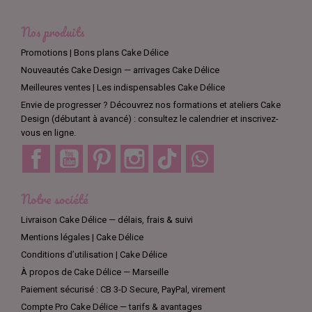
permettent de créer des gâteaux, biscuits et autres pâtisseries
à la fois beaux et délicieux. Que vous soyez un passionné de
Nos produits
cuisine ou un professionnel du Cake Design, notre catégorie
Sirène est là pour vous offrir le meilleur des produits pour créer
Promotions | Bons plans Cake Délice
des merveilles culinaires. Alors, n'attendez plus et laissez libre
Nouveautés Cake Design — arrivages Cake Délice
cours à votre créativité en explorant notre sélection de produits
Sirène!
Meilleures ventes | Les indispensables Cake Délice
Envie de progresser ? Découvrez nos formations et ateliers Cake
Design (débutant à avancé) : consultez le calendrier et inscrivez-
vous en ligne.
Facebook
YouTube
Pinterest
Instagram
TikTok
Discord
Notre société
Livraison Cake Délice — délais, frais & suivi
Mentions légales | Cake Délice
Conditions d’utilisation | Cake Délice
À propos de Cake Délice — Marseille
Paiement sécurisé : CB 3-D Secure, PayPal, virement
Compte Pro Cake Délice — tarifs & avantages