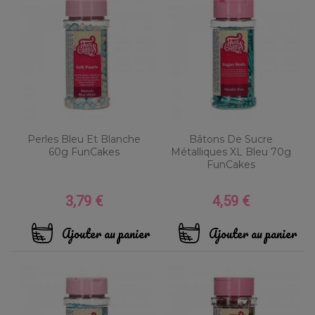
Perles Bleu Et Blanche
Bâtons De Sucre
60g FunCakes
Métalliques XL Bleu 70g
FunCakes
3,79 €
4,59 €
Prix
Prix
Ajouter au panier
Ajouter au panier