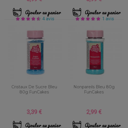
Ajouter au panier
Ajouter au panier
4 avis
1 avis
Cristaux De Sucre Bleu
Nonpareils Bleu 80g
80g FunCakes
FunCakes
3,39 €
2,99 €
Prix
Prix
Ajouter au panier
Ajouter au panier