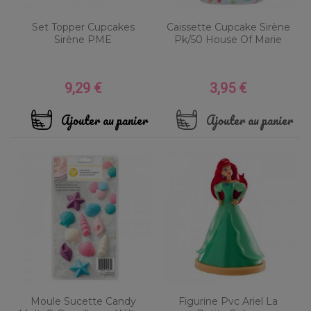
Set Topper Cupcakes
Caissette Cupcake Sirène
Sirène PME
Pk/50 House Of Marie
9,29 €
3,95 €
Prix
Prix
Ajouter au panier
Ajouter au panier
Moule Sucette Candy
Figurine Pvc Ariel La