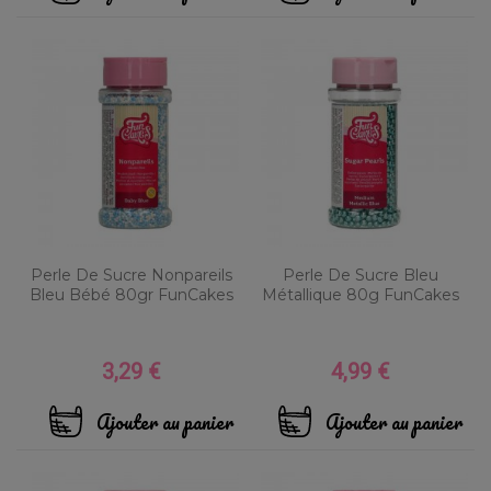
Perle De Sucre Nonpareils
Perle De Sucre Bleu
Bleu Bébé 80gr FunCakes
Métallique 80g FunCakes
3,29 €
4,99 €
Prix
Prix
Ajouter au panier
Ajouter au panier