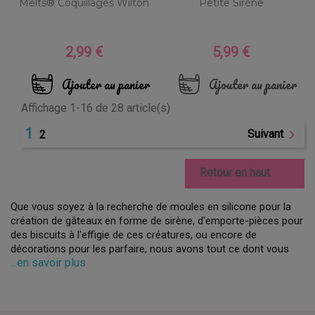
Melts® Coquillages Wilton
Petite Sirène
2,99 €
5,99 €
Prix
Prix
Ajouter au panier
Ajouter au panier
Affichage 1-16 de 28 article(s)
1

Suivant
2

Retour en haut
Que vous soyez à la recherche de moules en silicone pour la
création de gâteaux en forme de sirène, d'emporte-pièces pour
des biscuits à l'effigie de ces créatures, ou encore de
décorations pour les parfaire, nous avons tout ce dont vous
...en savoir plus
avez besoin.
Nos produits sont conçus avec soin pour offrir une qualité
supérieure et une utilisation durable. Ils sont faciles à utiliser et