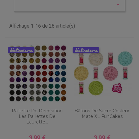

Affichage 1-16 de 28 article(s)
déclinaisons
déclinaisons
Paillette De Décoration
Bâtons De Sucre Couleur
Les Paillettes De
Mate XL FunCakes
Laurette...
3,99 €
3,99 €
Prix
Prix