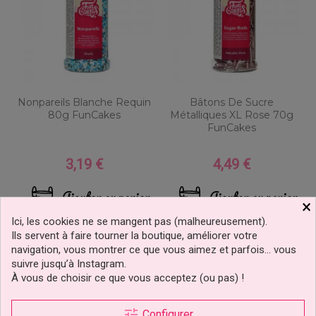
Nonpareils Blanche Requin
Bâtons De Sucre
80g FunCakes
Métalliques XL Rose 70g
FunCakes
3,19 €
4,49 €
Prix
Prix
Ajouter au panier
Ajouter au panier
×
Ici, les cookies ne se mangent pas (malheureusement).
Ils servent à faire tourner la boutique, améliorer votre
navigation, vous montrer ce que vous aimez et parfois… vous
suivre jusqu’à Instagram.
À vous de choisir ce que vous acceptez (ou pas) !
tune
Configurer