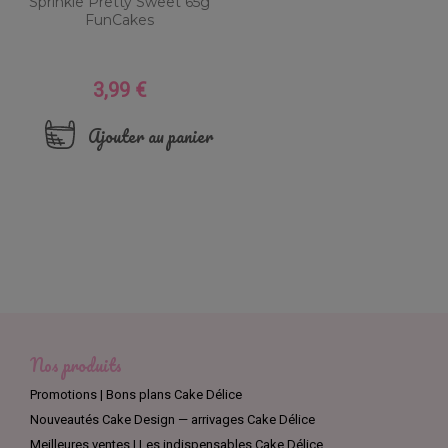
Sprinkle Pretty Sweet 65g
FunCakes
3,99 €
Prix
Ajouter au panier
Nos produits
Promotions | Bons plans Cake Délice
Nouveautés Cake Design — arrivages Cake Délice
Meilleures ventes | Les indispensables Cake Délice