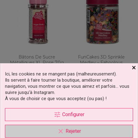
Bâtons De Sucre
FunCakes 3D Sprinkle
Métalliques XL Rose 70g
Medley – Faboolous
×
FunCakes
Halloween 70 G
Ici, les cookies ne se mangent pas (malheureusement).
Ils servent à faire tourner la boutique, améliorer votre
4,49 €
6,49 €
Prix
Prix
navigation, vous montrer ce que vous aimez et parfois… vous
suivre jusqu’à Instagram.
Ajouter au panier
Ajouter au panier
À vous de choisir ce que vous acceptez (ou pas) !
tune
Configurer
clear
Rejeter