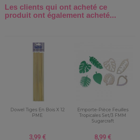
Les clients qui ont acheté ce
produit ont également acheté...
Dowel Tiges En Bois X 12
Emporte-Pièce Feuilles
PME
Tropicales Set/3 FMM
Sugarcraft
3,99 €
8,99 €
Prix
Prix