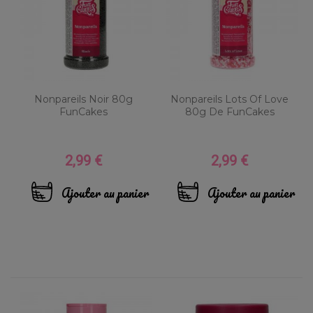
Nonpareils Noir 80g
Nonpareils Lots Of Love
FunCakes
80g De FunCakes
2,99 €
2,99 €
Prix
Prix
Ajouter au panier
Ajouter au panier