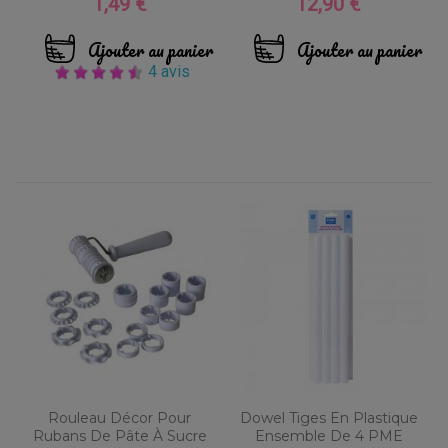
1,49 €
12,90 €
Prix
Prix
Ajouter au panier
Ajouter au panier
4 avis
Rouleau Décor Pour
Dowel Tiges En Plastique
Rubans De Pâte À Sucre
Ensemble De 4 PME