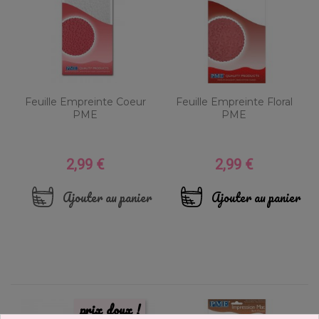
Feuille Empreinte Coeur
Feuille Empreinte Floral
PME
PME
2,99 €
2,99 €
Prix
Prix
Ajouter au panier
Ajouter au panier
prix doux !