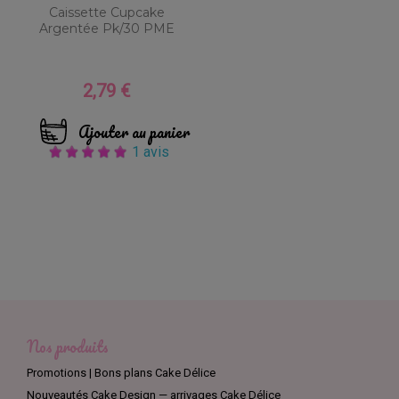
Caissette Cupcake
Argentée Pk/30 PME
2,79 €
Prix
Ajouter au panier
1 avis
Nos produits
Promotions | Bons plans Cake Délice
Nouveautés Cake Design — arrivages Cake Délice