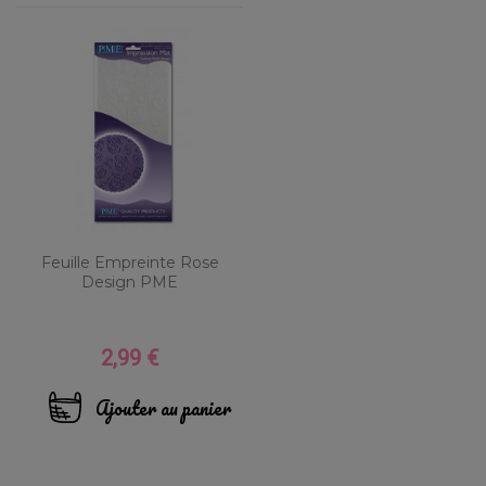
Feuille Empreinte Rose
Design PME
2,99 €
Prix
Ajouter au panier