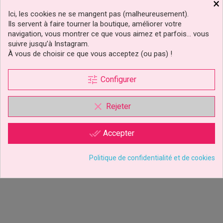
×
Ici, les cookies ne se mangent pas (malheureusement).
Ils servent à faire tourner la boutique, améliorer votre
navigation, vous montrer ce que vous aimez et parfois… vous
suivre jusqu’à Instagram.
À vous de choisir ce que vous acceptez (ou pas) !
tune
Configurer
Tapis De Texture Silicone
Feuille Empreinte Ecorce
Sequins Marvelous Molds
PME
clear
Rejeter
done_all
Accepter
34,99 €
2,99 €
Prix
Prix
Ajouter au panier
Ajouter au panier
Politique de confidentialité et de cookies
1 avis