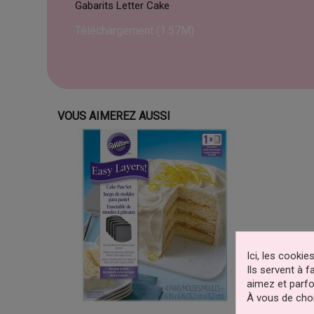
Gabarits Letter Cake
Téléchargement (1.57M)
VOUS AIMEREZ AUSSI
Ici, les cooki
Ils servent à 
aimez et parfo
À vous de choi