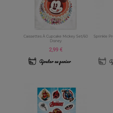
Caissettes À Cupcake Mickey Set/60
Sprinkle P
Disney
2,99 €
Prix
Ajouter au panier
Aj