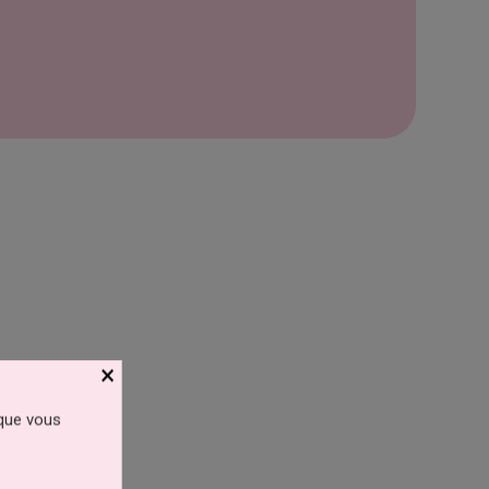
×
 que vous