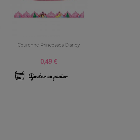
a
Couronne Princesses Disney
0,49 €
Prix
Ajouter au panier