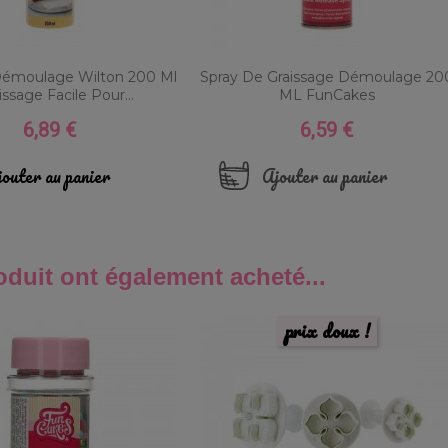
Démoulage Wilton 200 Ml
Spray De Graissage Démoulage 20
issage Facile Pour...
ML FunCakes
6,89 €
6,59 €
Prix
Prix
outer au panier
Ajouter au panier
oduit ont également acheté...
prix doux !