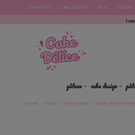
COMPTE PRO
CAKE DELICE TV
BLOG
CONTACT
Commandez avant 
gâteau
cake design
pât
Accueil
Gâteau
Moule a gateau
Moule chiffres et lettr