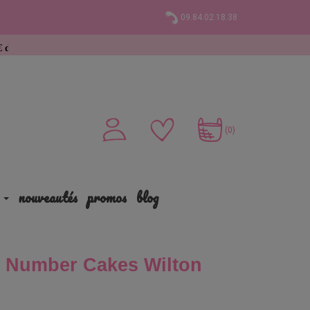
09.84.02.18.38
(0)
nouveautés
promos
blog
t Number Cakes Wilton