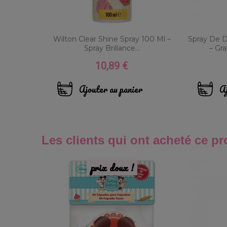
Wilton Clear Shine Spray 100 Ml –
Spray De 
Spray Brillance...
– Gra
10,89 €
Prix
Ajouter au panier
Aj
Les clients qui ont acheté ce pr
prix doux !