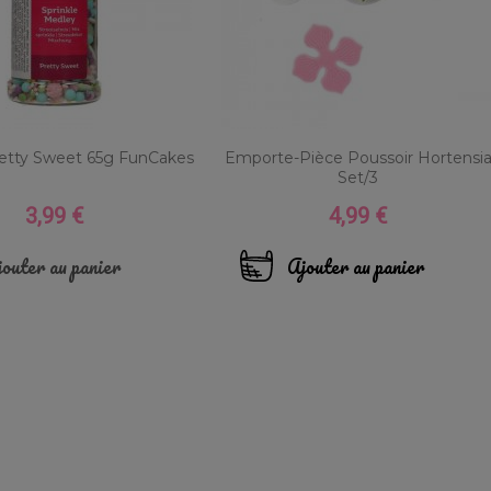
retty Sweet 65g FunCakes
Emporte-Pièce Poussoir Hortensi
Set/3
3,99 €
4,99 €
Prix
Prix
outer au panier
Ajouter au panier