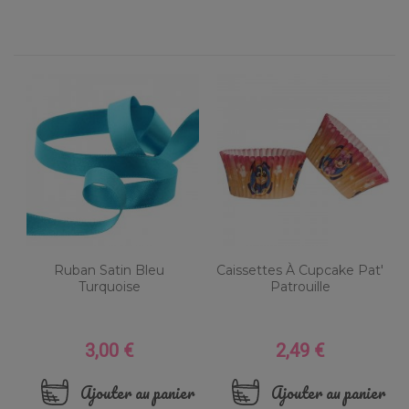
Ruban Satin Bleu
Caissettes À Cupcake Pat'
Turquoise
Patrouille
3,00 €
2,49 €
Prix
Prix
Ajouter au panier
Ajouter au panier