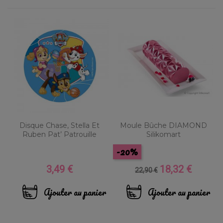
Disque Chase, Stella Et
Moule Bûche DIAMOND
Ruben Pat’ Patrouille
Silikomart
-20%
3,49 €
18,32 €
Prix
Prix
Prix
22,90 €
de
base
Ajouter au panier
Ajouter au panier