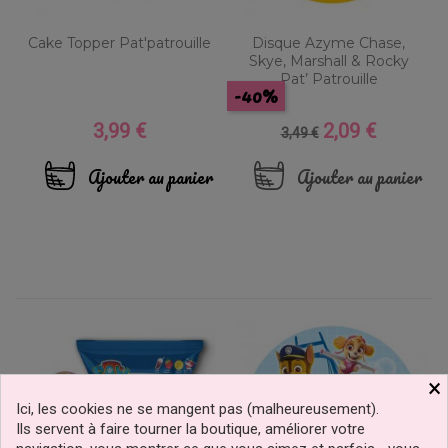
Cake Topper Pat'patrouille
Disque Azyme Chase,
Skye, Marshall & Rocky
Pat’ Patrouille
-40%
3,99 €
2,09 €
Prix
Prix
Prix
3,49 €
de
base
Ajouter au panier
Ajouter au panier
×
Ici, les cookies ne se mangent pas (malheureusement).
Ils servent à faire tourner la boutique, améliorer votre