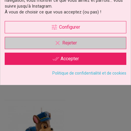
navigation, vous montrer ce que vous aimez et parfois… vous
suivre jusqu’à Instagram.
À vous de choisir ce que vous acceptez (ou pas) !
Sucettes Pat’Patrouille –
Disque Chase, Stella,
tune
Configurer
12 G | Bonbons
Marcuse & Everest Pat’
Thématiques Pour...
Patrouille
clear
Rejeter
2,49 €
3,99 €
Prix
Prix
done_all
Accepter
Ajouter au panier
Ajouter au panier
Politique de confidentialité et de cookies