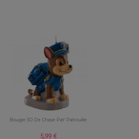
Bougie 3D De Chase Pat' Patrouille
5,99 €
Prix