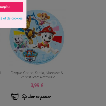
cepter
té et de cookies
l
Disque Chase, Stella, Marcuse &
Everest Pat’ Patrouille
3,99 €
Prix
Ajouter au panier