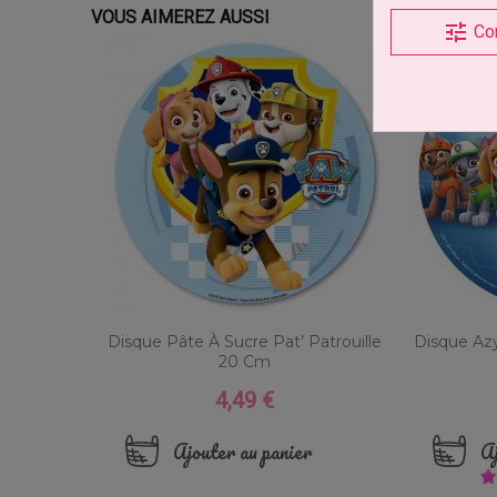
VOUS AIMEREZ AUSSI
tune
Co
Disque Pâte À Sucre Pat’ Patrouille
Disque Az
20 Cm
4,49 €
Prix
Ajouter au panier
Aj