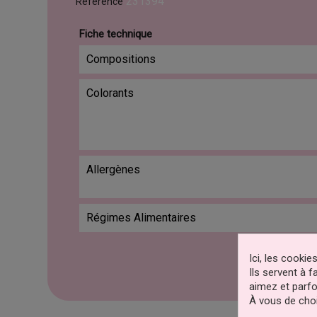
231394
Référence
Fiche technique
Compositions
Colorants
Allergènes
Régimes Alimentaires
Ici, les cooki
Ils servent à 
aimez et parfo
À vous de choi