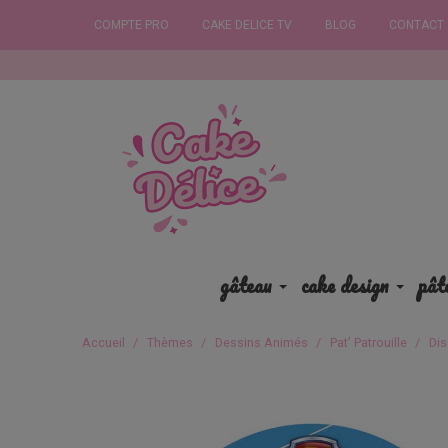
COMPTE PRO
CAKE DELICE TV
BLOG
CONTACT
Commandez a
gâteau
cake design
pât
Accueil
Thèmes
Dessins Animés
Pat’ Patrouille
Dis