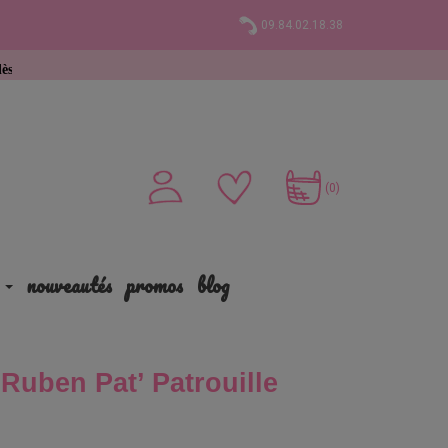
09.84.02.18.38
hat
(0)
nouveautés
promos
blog
 Ruben Pat’ Patrouille