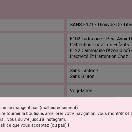
SANS E171 - Dioxyde De Tita
E102 Tartrazine - Peut Avoir D
L’attention Chez Les Enfants.
E122 Carmoisine (Azorubine) -
L’activité Et L’attention Chez 
Sans Lactose
Sans Gluten
Végétarien
es ne se mangent pas (malheureusement).
CLIQUEZ ICI POUR LAISSER UN COMMENTAIRE
faire tourner la boutique, améliorer votre navigation, vous montrer ce
is… vous suivre jusqu’à Instagram.
sir ce que vous acceptez (ou pas) !