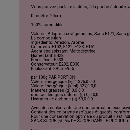
Vous pouvez parfaire la déco, à la poche à douille
Diamètre: 20cm
100% comestible
Valeurs: Adapté aux végétariens, Sans E171, Sans gl
La composition
Ingrédients: Amidon, Arôme
Colorants: E102, E122, E133, E151
Agent épaississant: Maltodextrine
Humectant: E422
Émulsifiant: E433
Conservateur: E202, E330
Édulcorant: E955, E965
par 100g PAR PORTION
Valeur énergétique (kj) 1.376,0 0,0
Valeur énergétique (kcal) 327,0 0,0
Matières grasses (g) 0,0 0,0
dont acides gras saturés (g) 0,0 0,0
Hydrates de carbone (g) 69,0 0,0
Avec des édulcorants Une consommation excessive p
Contient des colorants azoïques étiquetés confo
Pour une conservation optimale du produit il est in
SANS SUCRE (<0,5% DE SUCRE DANS LE PRODUIT)