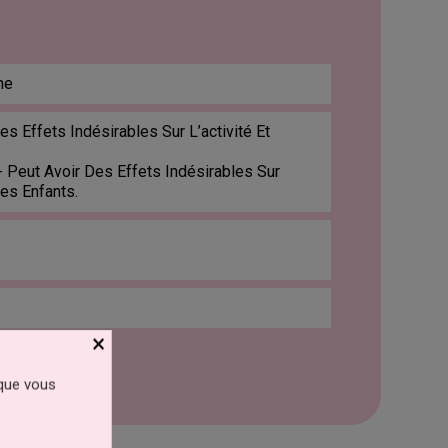
ne
es Effets Indésirables Sur L’activité Et
 Peut Avoir Des Effets Indésirables Sur
Les Enfants.
×
 que vous