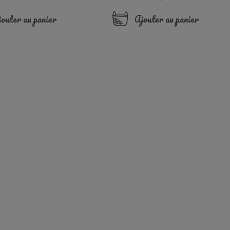
de
base
outer au panier
Ajouter au panier