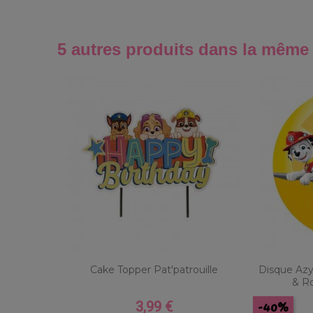
5 autres produits dans la même 
Cake Topper Pat'patrouille
Disque Azy
& Ro
-40%
3,99 €
Prix