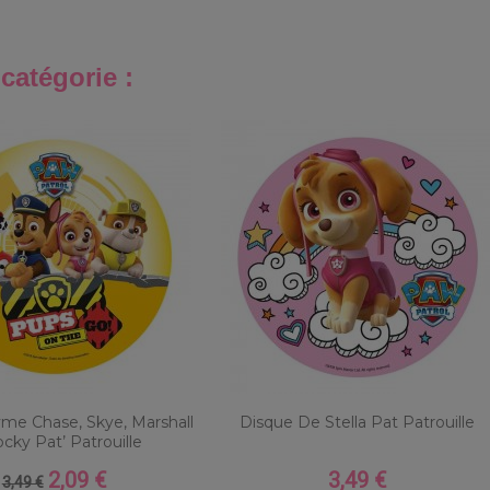
catégorie :
me Chase, Skye, Marshall
Disque De Stella Pat Patrouille
cky Pat’ Patrouille
2,09 €
3,49 €
Prix
Prix
Prix
3,49 €