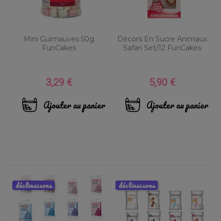
Mini Guimauves 50g
Décors En Sucre Animaux
FunCakes
Safari Set/12 FunCakes
3,29 €
5,90 €
Prix
Prix
Ajouter au panier
Ajouter au panier
déclinaisons
déclinaisons