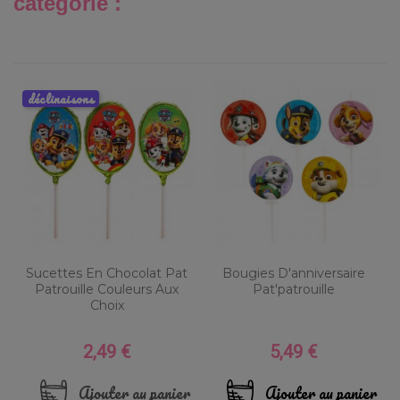
catégorie :
déclinaisons
Sucettes En Chocolat Pat
Bougies D'anniversaire
Patrouille Couleurs Aux
Pat'patrouille
Choix
2,49 €
5,49 €
Prix
Prix
Ajouter au panier
Ajouter au panier