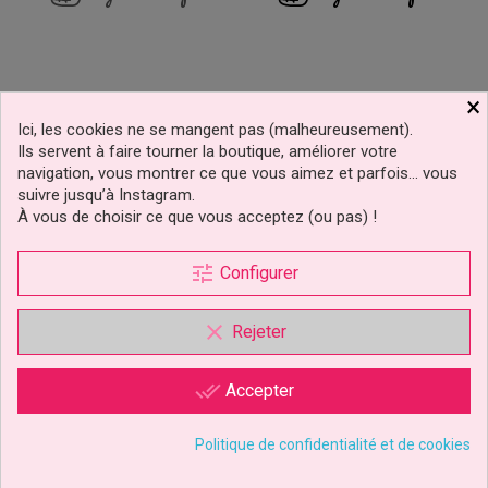
×
Ici, les cookies ne se mangent pas (malheureusement).
Ils servent à faire tourner la boutique, améliorer votre
navigation, vous montrer ce que vous aimez et parfois… vous
suivre jusqu’à Instagram.
À vous de choisir ce que vous acceptez (ou pas) !
tune
Configurer
clear
Rejeter
Disque De Stella Pat
Disque Azyme Toutes
done_all
Accepter
Patrouille
L'équipe Pat’ Patrouille
Politique de confidentialité et de cookies
3,49 €
3,89 €
Prix
Prix