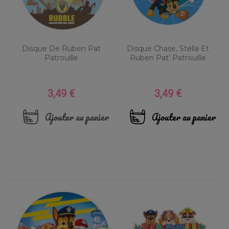
Disque De Ruben Pat
Disque Chase, Stella Et
Patrouille
Ruben Pat’ Patrouille
3,49 €
3,49 €
Prix
Prix
Ajouter au panier
Ajouter au panier