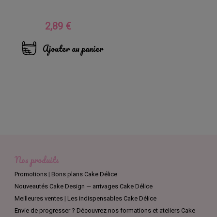
2,89 €
Prix
Ajouter au panier
Nos produits
Promotions | Bons plans Cake Délice
Nouveautés Cake Design — arrivages Cake Délice
Meilleures ventes | Les indispensables Cake Délice
Envie de progresser ? Découvrez nos formations et ateliers Cake