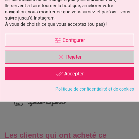
Ils servent à faire tourner la boutique, améliorer votre
navigation, vous montrer ce que vous aimez et parfois… vous
suivre jusqu’à Instagram.
À vous de choisir ce que vous acceptez (ou pas) !
tune
Configurer
clear
Rejeter
Emporte-Pièce Poussoir
Pattes De Chien Set/3
PME
done_all
Accepter
9,29 €
Prix
Politique de confidentialité et de cookies
Ajouter au panier
Les clients qui ont acheté ce