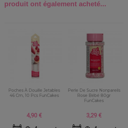
produit ont également acheté...
Poches À Douille Jetables
Perle De Sucre Nonpareils
46 Cm, 10 Pcs FunCakes
Rose Bébé 80gr
FunCakes
4,90 €
3,29 €
Prix
Prix