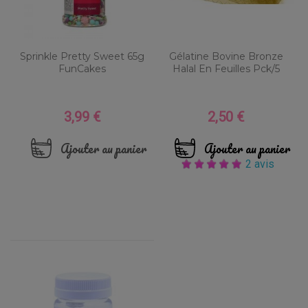
Sprinkle Pretty Sweet 65g
Gélatine Bovine Bronze
FunCakes
Halal En Feuilles Pck/5
3,99 €
2,50 €
Prix
Prix
Ajouter au panier
Ajouter au panier
2 avis