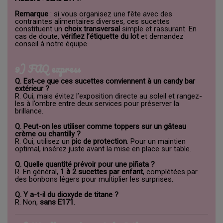
Remarque
: si vous organisez une fête avec des
contraintes alimentaires diverses, ces sucettes
constituent un
choix transversal
simple et rassurant. En
cas de doute,
vérifiez l’étiquette du lot
et demandez
conseil à notre équipe.
9) FAQ express
Q. Est-ce que ces sucettes conviennent à un candy bar
extérieur ?
R. Oui, mais évitez l’exposition directe au soleil et rangez-
les à l’ombre entre deux services pour préserver la
brillance.
Q. Peut-on les utiliser comme toppers sur un gâteau
crème ou chantilly ?
R. Oui, utilisez un
pic de protection
. Pour un maintien
optimal, insérez juste avant la mise en place sur table.
Q. Quelle quantité prévoir pour une piñata ?
R. En général,
1 à 2 sucettes par enfant
, complétées par
des bonbons légers pour multiplier les surprises.
Q. Y a-t-il du dioxyde de titane ?
R. Non,
sans E171
.