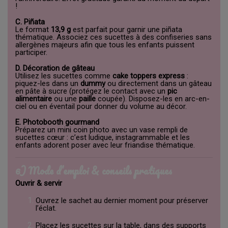
!
C. Piñata
Le format
13,9 g
est parfait pour garnir une piñata
thématique. Associez ces sucettes à des confiseries sans
allergènes majeurs afin que tous les enfants puissent
participer.
D. Décoration de gâteau
Utilisez les sucettes comme
cake toppers express
:
piquez-les dans un
dummy
ou directement dans un gâteau
en pâte à sucre (protégez le contact avec un
pic
alimentaire
ou une
paille
coupée). Disposez-les en arc-en-
ciel ou en éventail pour donner du volume au décor.
E. Photobooth gourmand
Préparez un mini coin photo avec un vase rempli de
sucettes cœur : c’est ludique, instagrammable et les
enfants adorent poser avec leur friandise thématique.
6) Mode d’emploi & conseils pratiques
Ouvrir & servir
Ouvrez le sachet au dernier moment pour préserver
l’éclat.
Placez les sucettes sur la table, dans des supports