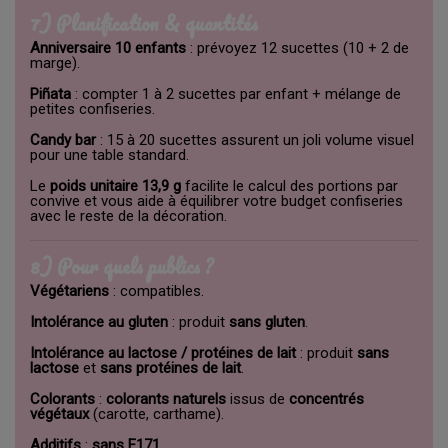
7) Planification & quantités
Anniversaire 10 enfants
: prévoyez 12 sucettes (10 + 2 de
marge).
Piñata
: compter 1 à 2 sucettes par enfant + mélange de
petites confiseries.
Candy bar
: 15 à 20 sucettes assurent un joli volume visuel
pour une table standard.
Le
poids unitaire 13,9 g
facilite le calcul des portions par
convive et vous aide à équilibrer votre budget confiseries
avec le reste de la décoration.
8) Pour quels publics ?
Végétariens
: compatibles.
Intolérance au gluten
: produit
sans gluten
.
Intolérance au lactose / protéines de lait
: produit
sans
lactose
et
sans protéines de lait
.
Colorants
:
colorants naturels
issus de
concentrés
végétaux
(carotte, carthame).
Additifs
:
sans E171
.