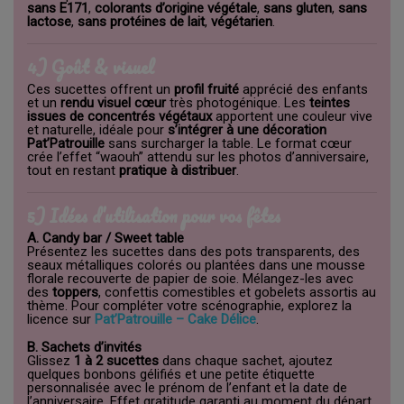
sans E171
,
colorants d’origine végétale
,
sans gluten
,
sans
lactose
,
sans protéines de lait
,
végétarien
.
4) Goût & visuel
Ces sucettes offrent un
profil fruité
apprécié des enfants
et un
rendu visuel cœur
très photogénique. Les
teintes
issues de concentrés végétaux
apportent une couleur vive
et naturelle, idéale pour
s’intégrer à une décoration
Pat’Patrouille
sans surcharger la table. Le format cœur
crée l’effet “waouh” attendu sur les photos d’anniversaire,
tout en restant
pratique à distribuer
.
5) Idées d’utilisation pour vos fêtes
A. Candy bar / Sweet table
Présentez les sucettes dans des pots transparents, des
seaux métalliques colorés ou plantées dans une mousse
florale recouverte de papier de soie. Mélangez-les avec
des
toppers
, confettis comestibles et gobelets assortis au
thème. Pour compléter votre scénographie, explorez la
licence sur
Pat’Patrouille – Cake Délice
.
B. Sachets d’invités
Glissez
1 à 2 sucettes
dans chaque sachet, ajoutez
quelques bonbons gélifiés et une petite étiquette
personnalisée avec le prénom de l’enfant et la date de
l’anniversaire. Effet gratitude garanti au moment du départ