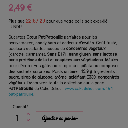
2,49 €
22:57:28
Plus que
pour que votre colis soit expédié
LUNDI !
Sucettes
Cœur Pat’Patrouille
parfaites pour les
anniversaires, candy bars et cadeaux d’invités. Goût fruité,
couleurs éclatantes issues de
concentrés végétaux
(carotte, carthame).
Sans E171
,
sans gluten
,
sans lactose
,
sans protéines de lait
et
adaptées aux végétariens
. Idéales
pour décorer vos gâteaux, remplir une piñata ou composer
des sachets surprises. Poids unitaire :
13,9 g
. Ingrédients :
sucre, sirop de glucose, arôme, acidifiant E330
,
concentrés
végétaux
. Découvrez toute la collection sur la page
Pat’Patrouille
de Cake Délice :
www.cakedelice.com/164-
pat-patrouille
.
Quantité
Ajouter au panier