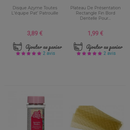
Disque Azyme Toutes
Plateau De Présentation
L'équipe Pat’ Patrouille
Rectangle Fin Bord
Dentelle Pour...
3,89 €
1,99 €
Prix
Prix
Ajouter au panier
Ajouter au panier
2 avis
2 avis