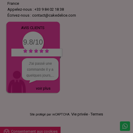
France
Appelez-nous :
+33 9 84 02 18 38
Écrivez-nous :
contact@cakedelice.com
AVIS CLIENTS
9.8/10
J'ai passé une
commande il y a
quelques jours,...
voir plus
Vie privée
Termes
Site protégé par reCAPTCHA.
-
group_work
Consentement aux cookies