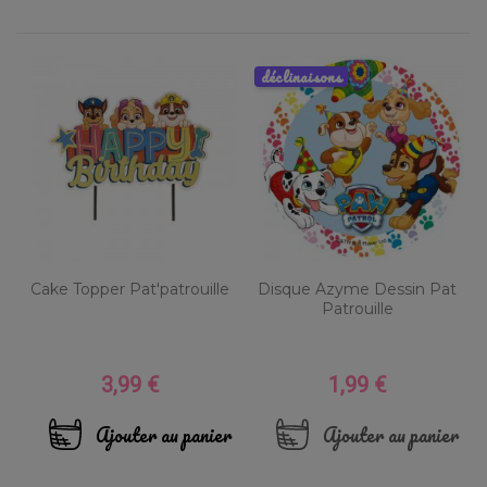
déclinaisons
Cake Topper Pat'patrouille
Disque Azyme Dessin Pat
Patrouille
3,99 €
1,99 €
Prix
Prix
Ajouter au panier
Ajouter au panier