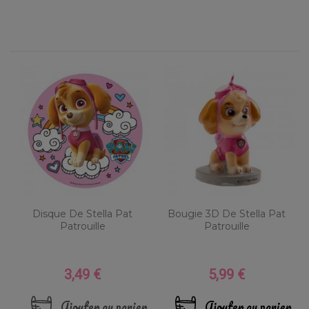
Disque De Stella Pat
Bougie 3D De Stella Pat
Patrouille
Patrouille
3,49 €
5,99 €
Prix
Prix
Ajouter au panier
Ajouter au panier