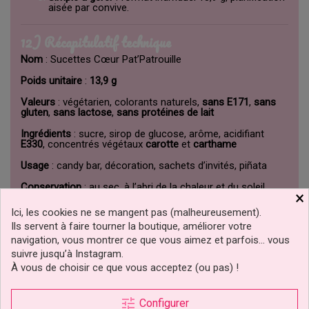
aisée par convive.
12) Récapitulatif technique
Nom
: Sucettes Cœur Pat’Patrouille
Poids unitaire
:
13,9 g
Valeurs
: végétarien, colorants naturels,
sans E171
,
sans
gluten
,
sans lactose
,
sans protéines de lait
Ingrédients
: sucre, sirop de glucose, arôme, acidifiant
E330
, concentrés végétaux
carotte
et
carthame
Usage
: candy bar, décoration, sachets d’invités, piñata
Conservation
: au sec, à l’abri de la chaleur et du soleil
×
Ici, les cookies ne se mangent pas (malheureusement).
Pour coordonner toute votre fête sous licence, visitez la
Ils servent à faire tourner la boutique, améliorer votre
page
Pat’Patrouille
de Cake Délice.
navigation, vous montrer ce que vous aimez et parfois… vous
suivre jusqu’à Instagram.
213040
Référence
À vous de choisir ce que vous acceptez (ou pas) !
Fiche technique
tune
Configurer