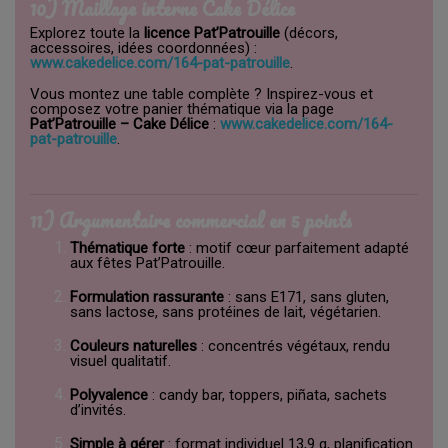
10) Maillage interne Cake Délice
Explorez toute la
licence Pat’Patrouille
(décors,
accessoires, idées coordonnées) :
www.cakedelice.com/164-pat-patrouille
.
Vous montez une table complète ? Inspirez-vous et
composez votre panier thématique via la page
Pat’Patrouille – Cake Délice
:
www.cakedelice.com/164-
pat-patrouille
.
11) Argumentaire commercial en 5 points
Thématique forte
: motif cœur parfaitement adapté
aux fêtes Pat’Patrouille.
Formulation rassurante
: sans E171, sans gluten,
sans lactose, sans protéines de lait, végétarien.
Couleurs naturelles
: concentrés végétaux, rendu
visuel qualitatif.
Polyvalence
: candy bar, toppers, piñata, sachets
d’invités.
Simple à gérer
: format individuel 13,9 g, planification