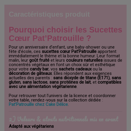
Caractéristiques produit
Pourquoi choisir les Sucettes
Cœur Pat’Patrouille ?
Pour un anniversaire d’enfant, une baby-shower ou une
fête d’école, ces
sucettes cœur Pat’Patrouille
apportent
immédiatement le thème et la bonne humeur. Leur format
malin, leur
goût fruité
et leurs
couleurs naturelles
issues de
concentrés végétaux en font un choix sûr et esthétique
pour votre
candy bar
, vos
sachets cadeaux
ou la
décoration de gâteaux
. Elles répondent aux exigences
actuelles des parents :
sans dioxyde de titane (E171)
,
sans
gluten
,
sans lactose
,
sans protéines de lait
, et
compatibles
avec une alimentation végétarienne
.
Pour retrouver tout l’univers de la licence et coordonner
votre table, rendez-vous sur la collection dédiée :
Pat’Patrouille chez Cake Délice
.
2) Valeurs & atouts nutritionnels mis en avant
Adapté aux végétariens