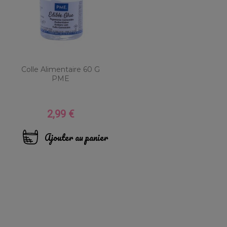
Colle Alimentaire 60 G
PME
2,99 €
Prix
Ajouter au panier