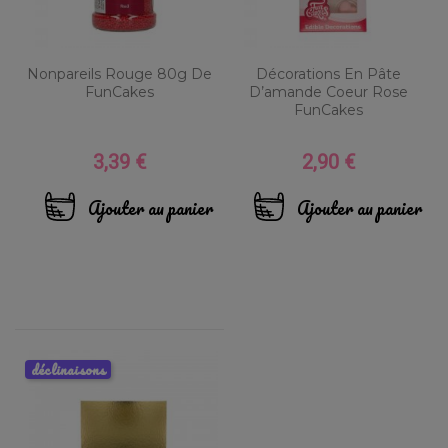
Nonpareils Rouge 80g De
Décorations En Pâte
FunCakes
D’amande Coeur Rose
FunCakes
3,39 €
2,90 €
Prix
Prix
Ajouter au panier
Ajouter au panier
déclinaisons