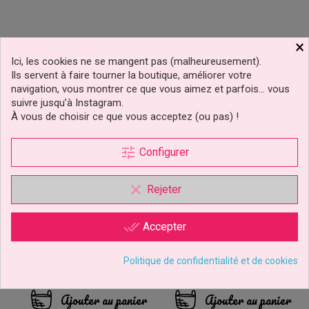
×
Ici, les cookies ne se mangent pas (malheureusement).
Ils servent à faire tourner la boutique, améliorer votre
navigation, vous montrer ce que vous aimez et parfois… vous
suivre jusqu’à Instagram.
À vous de choisir ce que vous acceptez (ou pas) !
tune
Configurer
clear
Rejeter
Bâtons De Sucre
Décorations Sucrées 3D
Métalliques XL Rose 70g
Figurines Pingouins
done_all
Accepter
FunCakes
FunCakes
-35%
Politique de confidentialité et de cookies
4,49 €
3,18 €
Prix
Prix
Prix
4,89 €
de
base
Ajouter au panier
Ajouter au panier