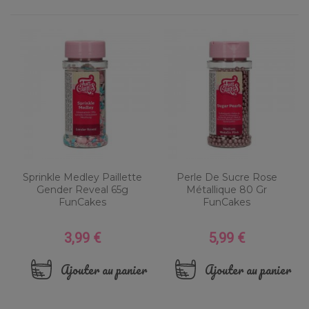
Sprinkle Medley Paillette
Perle De Sucre Rose
Gender Reveal 65g
Métallique 80 Gr
FunCakes
FunCakes
3,99 €
5,99 €
Prix
Prix
Ajouter au panier
Ajouter au panier