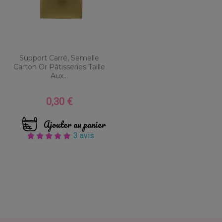
Support Carré, Semelle
Carton Or Pâtisseries Taille
Aux...
0,30 €
Prix
Ajouter au panier
3 avis