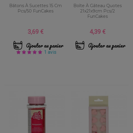
Bâtons À Sucettes 15 Cm
Boîte À Gâteau Quotes
Pcs/50 FunCakes
21x21x9cm Pcs/2
FunCakes
3,69 €
4,39 €
Prix
Prix
Ajouter au panier
Ajouter au panier
1 avis