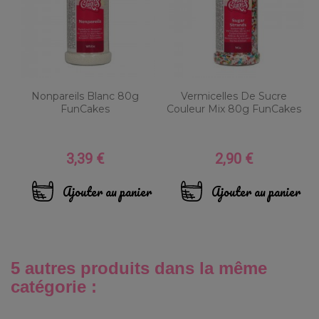
Nonpareils Blanc 80g
Vermicelles De Sucre
FunCakes
Couleur Mix 80g FunCakes
3,39 €
2,90 €
Prix
Prix
Ajouter au panier
Ajouter au panier
5 autres produits dans la même
catégorie :