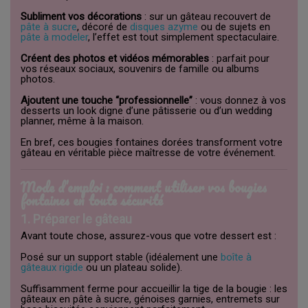
Subliment vos décorations
: sur un gâteau recouvert de
pâte à sucre
, décoré de
disques azyme
ou de sujets en
pâte à modeler
, l’effet est tout simplement spectaculaire.
Créent des photos et vidéos mémorables
: parfait pour
vos réseaux sociaux, souvenirs de famille ou albums
photos.
Ajoutent une touche “professionnelle”
: vous donnez à vos
desserts un look digne d’une pâtisserie ou d’un wedding
planner, même à la maison.
En bref, ces bougies fontaines dorées transforment votre
gâteau en véritable pièce maîtresse de votre événement.
Mode d’emploi : comment utiliser vos bougies
fontaines en toute sécurité
1. Préparer le gâteau
Avant toute chose, assurez-vous que votre dessert est :
Posé sur un support stable (idéalement une
boîte à
gâteaux rigide
ou un plateau solide).
Suffisamment ferme pour accueillir la tige de la bougie : les
gâteaux en pâte à sucre, génoises garnies, entremets sur