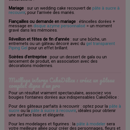
Mariage
: sur un wedding cake recouvert de
pâte à sucre à
recouvrir
, pour l’arrivée des mariés.
Fiançailles ou demande en mariage
: étincelles dorées +
message en
disque azyme personnalisé
= un moment
gravé dans les mémoires.
Réveillon et fêtes de fin d’année
: sur une bûche, un
entremets ou un gâteau décoré avec du
gel transparent
Piping Gel
pour un effet brillant.
Soirées d’entreprise
: pour un dessert de gala ou un
lancement de produit, en association avec des
décorations modernes.
Maillage interne CakeDélice : créez un gâteau
complet digne d’un pro
Pour un résultat vraiment spectaculaire, associez vos
bougies fontaines dorées aux indispensables CakeDélice :
Pour des gâteaux parfaits à recouvrir : optez pour la
pâte à
sucre
ou la
pâte à sucre à recouvrir
, idéales pour obtenir
une surface lisse et élégante.
Pour les modelages et figurines : la
pâte à modeler
sera
votre meilleure alliée pour créer des personnages, fleurs et