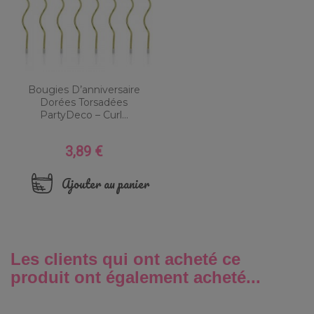
Bougies D’anniversaire
Dorées Torsadées
PartyDeco – Curl...
3,89 €
Prix
Ajouter au panier
Les clients qui ont acheté ce
produit ont également acheté...