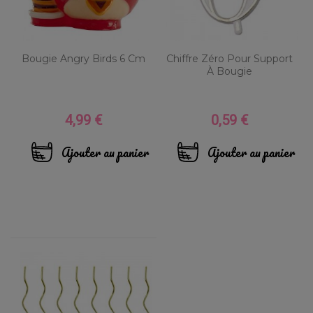
Bougie Angry Birds 6 Cm
Chiffre Zéro Pour Support
À Bougie
4,99 €
0,59 €
Prix
Prix
Ajouter au panier
Ajouter au panier