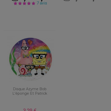
7 avis
Disque Azyme Bob
L'éponge Et Patrick
3,29 €
Prix