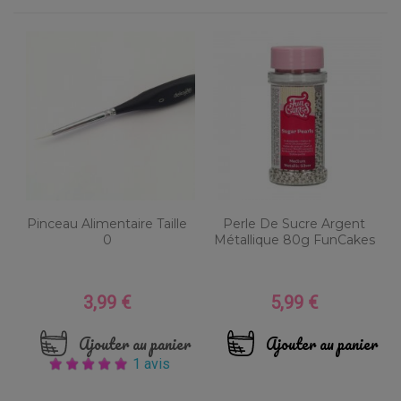
Pinceau Alimentaire Taille
Perle De Sucre Argent
0
Métallique 80g FunCakes
3,99 €
5,99 €
Prix
Prix
Ajouter au panier
Ajouter au panier
1 avis