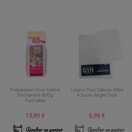
Préparation Pour Crème
Lisseur Pour Gâteau Pâte
Enchantée 900g
À Sucre Angle Droit
FunCakes
13,89 €
6,99 €
Prix
Prix
Ajouter au panier
Ajouter au panier