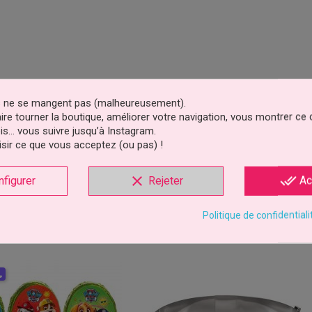
es ne se mangent pas (malheureusement).
faire tourner la boutique, améliorer votre navigation, vous montrer ce
is… vous suivre jusqu’à Instagram.
sir ce que vous acceptez (ou pas) !
clear
done_all
nfigurer
Rejeter
Ac
Politique de confidentiali
oduit ont également acheté...
s