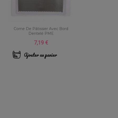
Corne De Pâtissier Avec Bord
Dentelé PME
7,19 €
Prix
Ajouter au panier