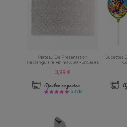
Plateau De Présentation
Sucettes E
Rectangulaire Fin 40 X 30 FunCakes
Co
3,99 €
Prix
Ajouter au panier
Aj
6 avis