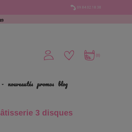
09.84.02.18.38
t
(0)
nouveautés
promos
blog
pâtisserie 3 disques