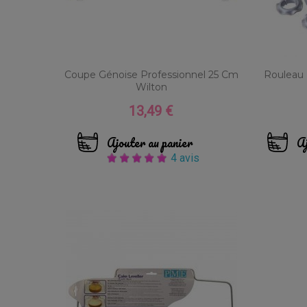
Coupe Génoise Professionnel 25 Cm
Rouleau
Wilton
13,49 €
Prix
Ajouter au panier
Aj
4 avis