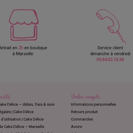
Retrait en
2h
en boutique
Service client
à Marseille
dimanche à vendredi
09.84.02.18.38
ciété
Votre compte
ake Délice — délais, frais & suivi
Informations personnelles
égales | Cake Délice
Retours produit
d’utilisation | Cake Délice
Commandes
e Cake Délice — Marseille
Avoirs