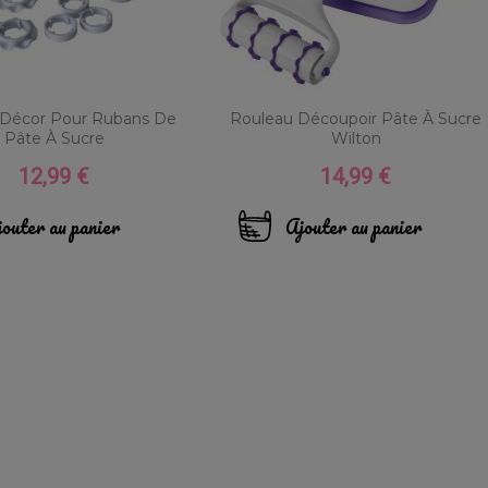
 Décor Pour Rubans De
Rouleau Découpoir Pâte À Sucre
Pâte À Sucre
Wilton
12,99 €
14,99 €
Prix
Prix
outer au panier
Ajouter au panier