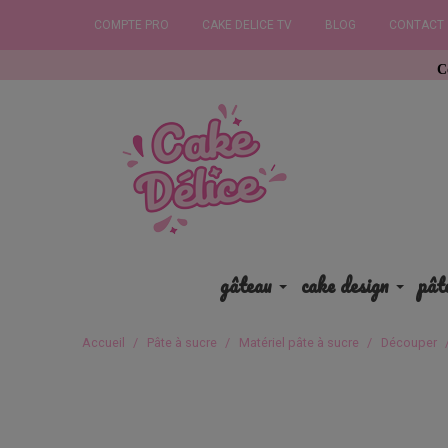
COMPTE PRO
CAKE DELICE TV
BLOG
CONTACT
Commandez av
gâteau
cake design
pât
Accueil
Pâte à sucre
Matériel pâte à sucre
Découper