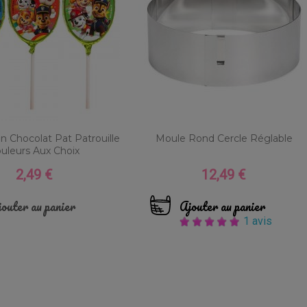
n Chocolat Pat Patrouille
Moule Rond Cercle Réglable
uleurs Aux Choix
2,49 €
12,49 €
Prix
Prix
outer au panier
Ajouter au panier
1 avis