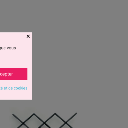
×
 que vous
cepter
té et de cookies