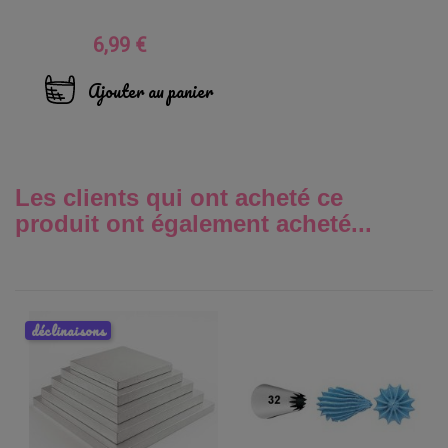
6,99 €
Prix
Ajouter au panier
Les clients qui ont acheté ce
produit ont également acheté...
déclinaisons