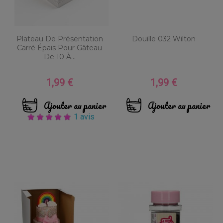
Plateau De Présentation
Douille 032 Wilton
Carré Épais Pour Gâteau
De 10 À...
1,99 €
1,99 €
Prix
Prix
Ajouter au panier
Ajouter au panier
1 avis