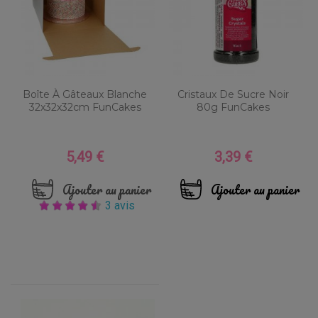
Boîte À Gâteaux Blanche
Cristaux De Sucre Noir
32x32x32cm FunCakes
80g FunCakes
5,49 €
3,39 €
Prix
Prix
Ajouter au panier
Ajouter au panier
3 avis