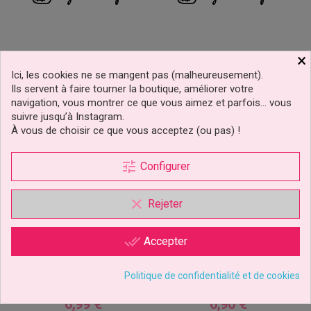
×
Ici, les cookies ne se mangent pas (malheureusement).
Ils servent à faire tourner la boutique, améliorer votre
navigation, vous montrer ce que vous aimez et parfois… vous
suivre jusqu’à Instagram.
À vous de choisir ce que vous acceptez (ou pas) !
tune
Configurer
clear
Rejeter
done_all
Accepter
Base De Forme Et
Outil Brosse De Texture
Sechage Pour Fleur Wilton
Politique de confidentialité et de cookies
6,99 €
6,90 €
Prix
Prix