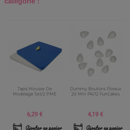
catégorie :
Tapis Mousse De
Dummy Boutons Floraux
Modelage Set/2 PME
20 Mm Pk/12 FunCakes
6,29 €
4,19 €
Prix
Prix
Ajouter au panier
Ajouter au panier