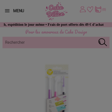
(0)
MENU
dition le jour même • Frais de port offerts dès 49 € d’achat
Pour les amoureux du Cake Design