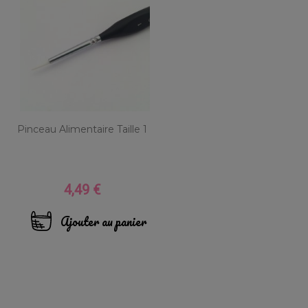
Pinceau Alimentaire Taille 1
4,49 €
Prix
Ajouter au panier