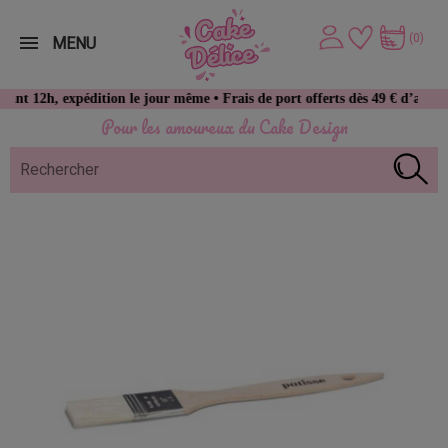
(0)
MENU
 expédition le jour même • Frais de port offerts dès 49 € d’achat
Pour les amoureux du Cake Design