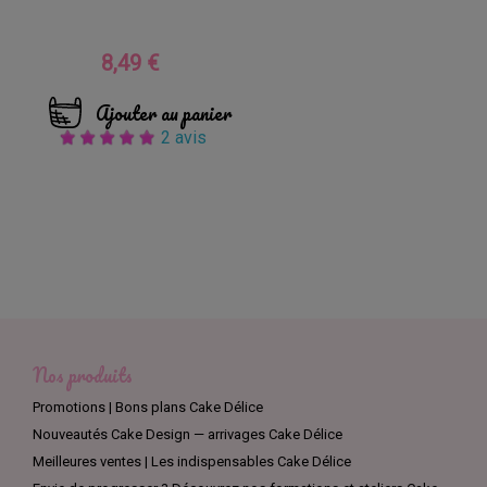
8,49 €
Prix
Ajouter au panier
2 avis
Nos produits
Promotions | Bons plans Cake Délice
Nouveautés Cake Design — arrivages Cake Délice
Meilleures ventes | Les indispensables Cake Délice