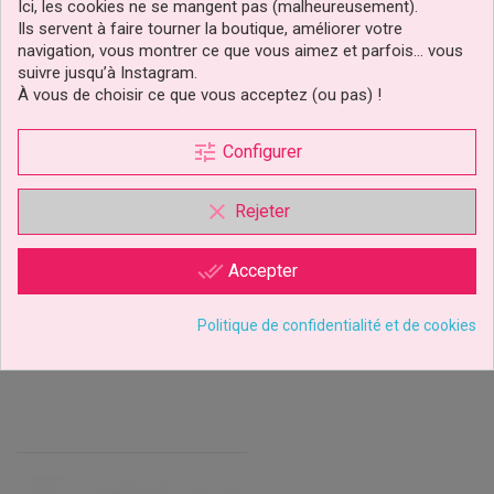
Ici, les cookies ne se mangent pas (malheureusement).
Ils servent à faire tourner la boutique, améliorer votre
navigation, vous montrer ce que vous aimez et parfois… vous
suivre jusqu’à Instagram.
À vous de choisir ce que vous acceptez (ou pas) !
tune
Configurer
Pinceau Alimentaire Taille
Valise Coffre À Outils
0
Ultimate Tool Caddy Aqua
Wilton
clear
Rejeter
3,99 €
69,90 €
Prix
Prix
done_all
Accepter
Ajouter au panier
Ajouter au panier
Politique de confidentialité et de cookies
1 avis