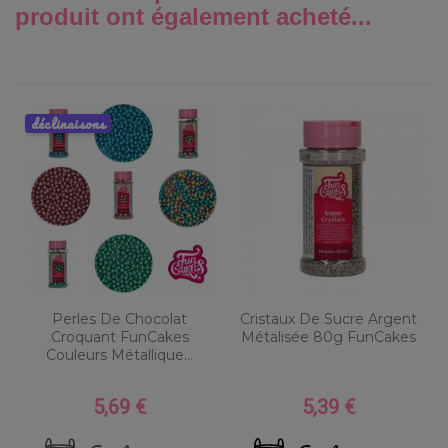
produit ont également acheté...
déclinaisons
Perles De Chocolat
Cristaux De Sucre Argent
Croquant FunCakes
Métalisée 80g FunCakes
Couleurs Métallique...
5,69 €
5,39 €
Prix
Prix