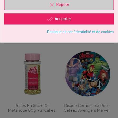
clear
Rejeter
Les clients qui ont acheté ce
done_all
Accepter
produit ont également acheté...
Politique de confidentialité et de cookies
Perles En Sucre Or
Disque Comestible Pour
Métallique 80g FunCakes
Gâteau Avengers Marvel