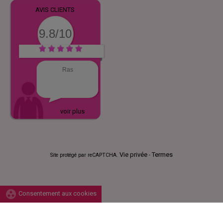
AVIS CLIENTS
9.8/10
Ras
voir plus
Vie privée
Termes
Site protégé par reCAPTCHA.
-
group_work
Consentement aux cookies