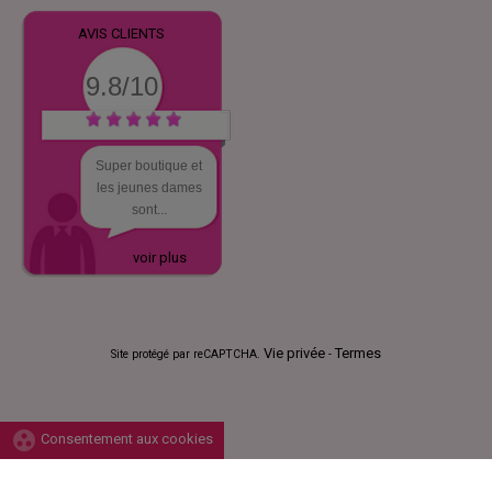
AVIS CLIENTS
9.8/10
Super boutique et
les jeunes dames
sont...
voir plus
Vie privée
Termes
Site protégé par reCAPTCHA.
-
group_work
Consentement aux cookies