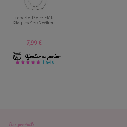
Emporte-Pièce Métal
Plaques Set/6 Wilton
7,99 €
Prix
Ajouter au panier
1 avis
Nos produits