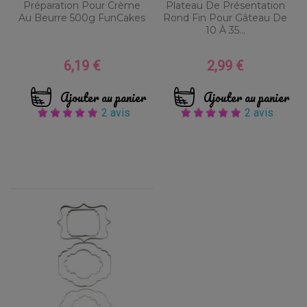
Préparation Pour Crème
Plateau De Présentation
Au Beurre 500g FunCakes
Rond Fin Pour Gâteau De
10 À 35...
6,19 €
2,99 €
Prix
Prix
Ajouter au panier
Ajouter au panier
2 avis
2 avis