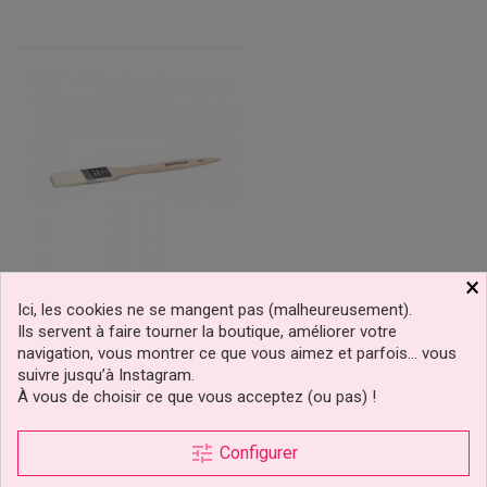
×
Pinceau Alimentaire 1.5
Ici, les cookies ne se mangent pas (malheureusement).
Cm
Ils servent à faire tourner la boutique, améliorer votre
navigation, vous montrer ce que vous aimez et parfois… vous
suivre jusqu’à Instagram.
2,69 €
À vous de choisir ce que vous acceptez (ou pas) !
Prix
Ajouter au panier
tune
Configurer