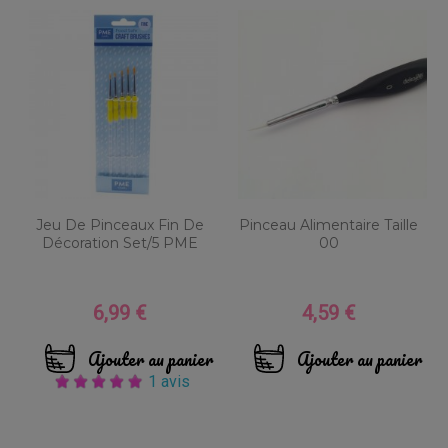
Jeu De Pinceaux Fin De
Pinceau Alimentaire Taille
Décoration Set/5 PME
00
6,99 €
4,59 €
Prix
Prix
Ajouter au panier
Ajouter au panier
1 avis