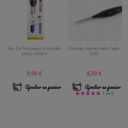
Jeu De Pinceaux À Poudre
Pinceau Alimentaire Taille
Set/2 Wilton
000
9,90 €
4,39 €
Prix
Prix
Ajouter au panier
Ajouter au panier
1 avis