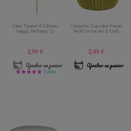
Cake Topper À Gâteau
Caissette Cupcake Pastel
Happy Birthday Or
Pk/60 Pme Art & Craft
2,99 €
2,49 €
Prix
Prix
Ajouter au panier
Ajouter au panier
1 avis