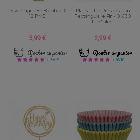
Dowel Tiges En Bamboo X
Plateau De Présentation
12 PME
Rectangulaire Fin 40 X 30
FunCakes
3,99 €
3,99 €
Prix
Prix
Ajouter au panier
Ajouter au panier
1 avis
6 avis