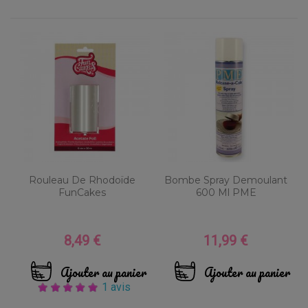
Rouleau De Rhodoïde
Bombe Spray Demoulant
FunCakes
600 Ml PME
8,49 €
11,99 €
Prix
Prix
Ajouter au panier
Ajouter au panier
1 avis