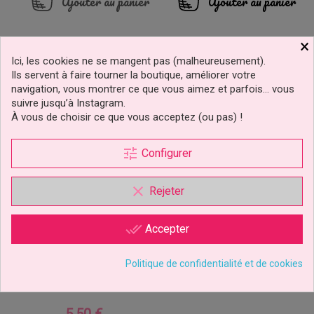
Ajouter au panier
Ajouter au panier
×
Ici, les cookies ne se mangent pas (malheureusement).
Ils servent à faire tourner la boutique, améliorer votre
navigation, vous montrer ce que vous aimez et parfois… vous
suivre jusqu’à Instagram.
À vous de choisir ce que vous acceptez (ou pas) !
tune
Configurer
clear
Rejeter
done_all
Accepter
Couvercle Hermetique
Politique de confidentialité et de cookies
CAPFLEX Taille L
Silikomart
Prix