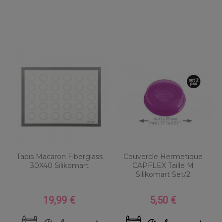
Tapis Macaron Fiberglass
Couvercle Hermetique
30X40 Silikomart
CAPFLEX Taille M
Silikomart Set/2
19,99 €
5,50 €
Prix
Prix