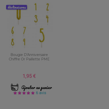
déclinaisons
Bougie D'Anniversaire
Chiffre Or Paillette PME
1,95 €
Prix
Ajouter au panier
6 avis