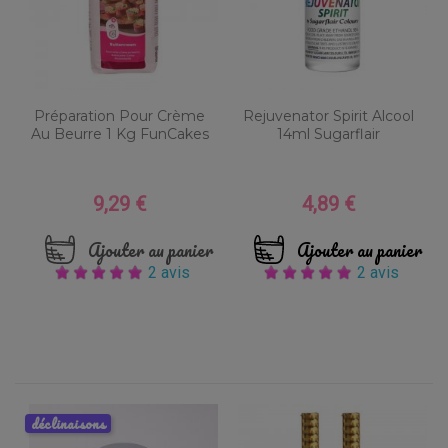
Préparation Pour Crème
Rejuvenator Spirit Alcool
Au Beurre 1 Kg FunCakes
14ml Sugarflair
9,29 €
4,89 €
Prix
Prix
Ajouter au panier
Ajouter au panier
2 avis
2 avis
déclinaisons