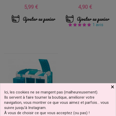
5,99 €
4,90 €
Prix
Prix
Ajouter au panier
Ajouter au panier
1 avis
×
Ici, les cookies ne se mangent pas (malheureusement).
Ils servent à faire tourner la boutique, améliorer votre
navigation, vous montrer ce que vous aimez et parfois… vous
suivre jusqu’à Instagram.
À vous de choisir ce que vous acceptez (ou pas) !
Valise Coffre À Outils