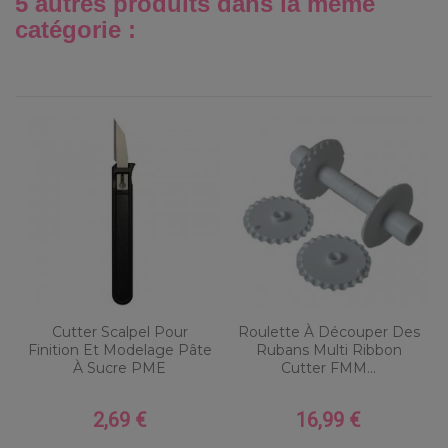
5 autres produits dans la même
catégorie :
Cutter Scalpel Pour
Roulette À Découper Des
Finition Et Modelage Pâte
Rubans Multi Ribbon
À Sucre PME
Cutter FMM...
2,69 €
16,99 €
Prix
Prix