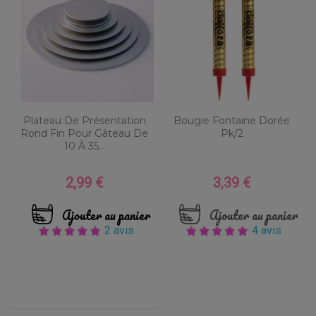
Plateau De Présentation
Bougie Fontaine Dorée
Rond Fin Pour Gâteau De
Pk/2
10 À 35...
2,99 €
3,39 €
Prix
Prix
Ajouter au panier
Ajouter au panier
2 avis
4 avis