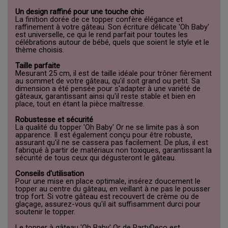
Un design raffiné pour une touche chic
La finition dorée de ce topper confère élégance et
raffinement à votre gâteau. Son écriture délicate 'Oh Baby'
est universelle, ce qui le rend parfait pour toutes les
célébrations autour de bébé, quels que soient le style et le
thème choisis.
Taille parfaite
Mesurant 25 cm, il est de taille idéale pour trôner fièrement
au sommet de votre gâteau, qu'il soit grand ou petit. Sa
dimension a été pensée pour s'adapter à une variété de
gâteaux, garantissant ainsi qu'il reste stable et bien en
place, tout en étant la pièce maîtresse.
Robustesse et sécurité
La qualité du topper 'Oh Baby' Or ne se limite pas à son
apparence. Il est également conçu pour être robuste,
assurant qu'il ne se cassera pas facilement. De plus, il est
fabriqué à partir de matériaux non toxiques, garantissant la
sécurité de tous ceux qui dégusteront le gâteau.
Conseils d'utilisation
Pour une mise en place optimale, insérez doucement le
topper au centre du gâteau, en veillant à ne pas le pousser
trop fort. Si votre gâteau est recouvert de crème ou de
glaçage, assurez-vous qu'il ait suffisamment durci pour
soutenir le topper.
Le topper à gâteau 'Oh Baby' Or de PartyDeco est