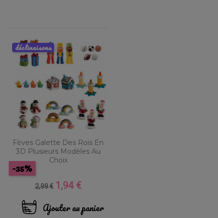
déclinaisons
Fèves Galette Des Rois En
3D Plusieurs Modèles Au
Choix
-35%
1,94 €
Prix
Prix
2,99 €
de
base
Ajouter au panier