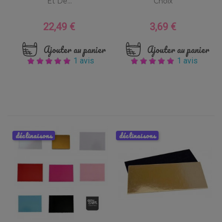
Et De...
Choix
22,49 €
3,69 €
Prix
Prix
Ajouter au panier
Ajouter au panier
1 avis
1 avis
déclinaisons
déclinaisons