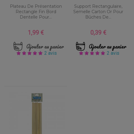
Plateau De Présentation
Support Rectangulaire,
Rectangle Fin Bord
Semelle Carton Or Pour
Dentelle Pour...
Bûches De...
1,99 €
0,39 €
Prix
Prix
Ajouter au panier
Ajouter au panier
2 avis
2 avis