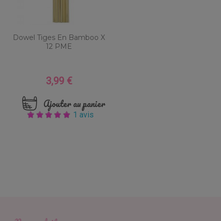
Dowel Tiges En Bamboo X
12 PME
3,99 €
Prix
Ajouter au panier
1 avis