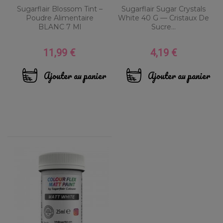
Sugarflair Blossom Tint –
Sugarflair Sugar Crystals
Poudre Alimentaire
White 40 G — Cristaux De
BLANC 7 Ml
Sucre...
11,99 €
4,19 €
Prix
Prix
Ajouter au panier
Ajouter au panier