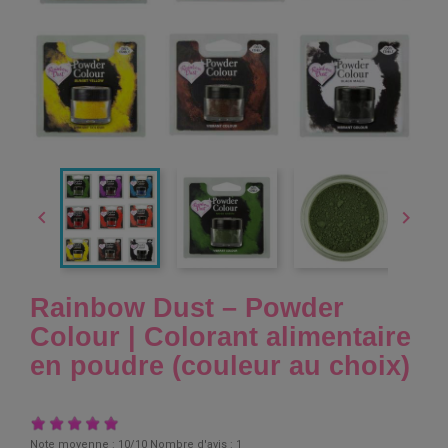


Rainbow Dust – Powder
Colour | Colorant alimentaire
en poudre (couleur au choix)
Note moyenne :
10
/10 Nombre d'avis :
1