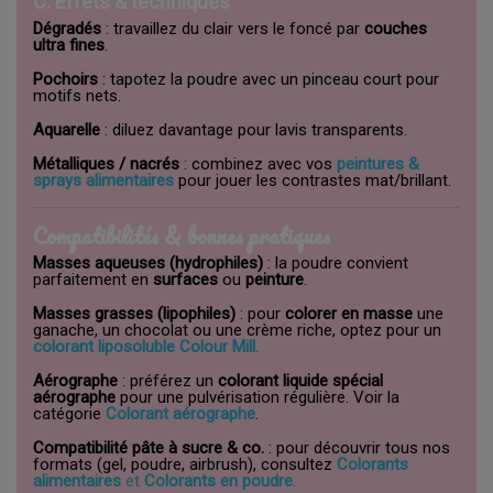
C. Effets & techniques
Dégradés
: travaillez du clair vers le foncé par
couches
ultra fines
.
Pochoirs
: tapotez la poudre avec un pinceau court pour
motifs nets.
Aquarelle
: diluez davantage pour lavis transparents.
Métalliques / nacrés
: combinez avec vos
peintures &
sprays alimentaires
pour jouer les contrastes mat/brillant.
Compatibilités & bonnes pratiques
Masses aqueuses (hydrophiles)
: la poudre convient
parfaitement en
surfaces
ou
peinture
.
Masses grasses (lipophiles)
: pour
colorer en masse
une
ganache, un chocolat ou une crème riche, optez pour un
colorant liposoluble
Colour Mill.
Aérographe
: préférez un
colorant liquide spécial
aérographe
pour une pulvérisation régulière. Voir la
catégorie
Colorant aérographe
.
Compatibilité pâte à sucre & co.
: pour découvrir tous nos
formats (gel, poudre, airbrush), consultez
Colorants
alimentaires
et
Colorants en poudre
.