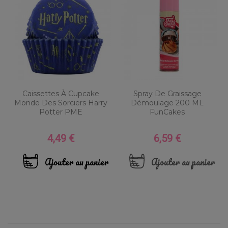
Caissettes À Cupcake
Spray De Graissage
Monde Des Sorciers Harry
Démoulage 200 ML
Potter PME
FunCakes
4,49 €
6,59 €
Prix
Prix
Ajouter au panier
Ajouter au panier