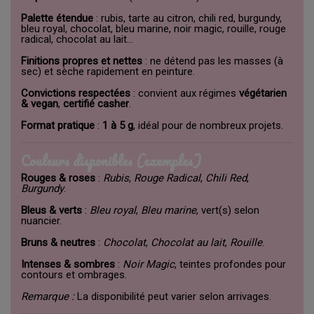
Palette étendue
: rubis, tarte au citron, chili red, burgundy,
bleu royal, chocolat, bleu marine, noir magic, rouille, rouge
radical, chocolat au lait…
Finitions propres et nettes
: ne détend pas les masses (à
sec) et sèche rapidement en peinture.
Convictions respectées
: convient aux régimes
végétarien
& vegan
,
certifié casher
.
Format pratique
:
1 à 5 g
, idéal pour de nombreux projets.
Couleurs disponibles (exemples)
Rouges & roses
:
Rubis
,
Rouge Radical
,
Chili Red
,
Burgundy
.
Bleus & verts
:
Bleu royal
,
Bleu marine
, vert(s) selon
nuancier.
Bruns & neutres
:
Chocolat
,
Chocolat au lait
,
Rouille
.
Intenses & sombres
:
Noir Magic
, teintes profondes pour
contours et ombrages.
Remarque :
La disponibilité peut varier selon arrivages.