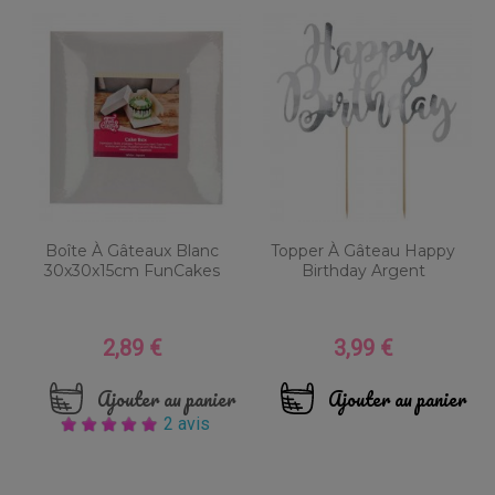
Boîte À Gâteaux Blanc
Topper À Gâteau Happy
30x30x15cm FunCakes
Birthday Argent
2,89 €
3,99 €
Prix
Prix
Ajouter au panier
Ajouter au panier
2 avis