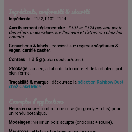
Ingrédients, conformité & sécurité
Ingrédients
: E132, E102, E124.
Avertissement réglementaire
:
E102 et E124 peuvent avoir
des effets indésirables sur l’activité et l’attention chez les
enfants.
Convictions & labels
: convient aux régimes
végétarien &
vegan
,
certifié casher
.
Contenu
:
1 à 5 g
(selon couleur/série).
Stockage
: au sec, à l’abri de la lumière et de la chaleur, pot
bien fermé.
Traçabilité & marque
: découvrez la
sélection Rainbow Dust
chez CakeDélice
.
Exemples d’applications
Fleurs en sucre
: ombrer une rose (burgundy + rubis) pour
un rendu botanique.
Modelages
: vieillir un bois sculpté (chocolat + rouille).
Macarons
: effet marbré léger au pinceau sec.