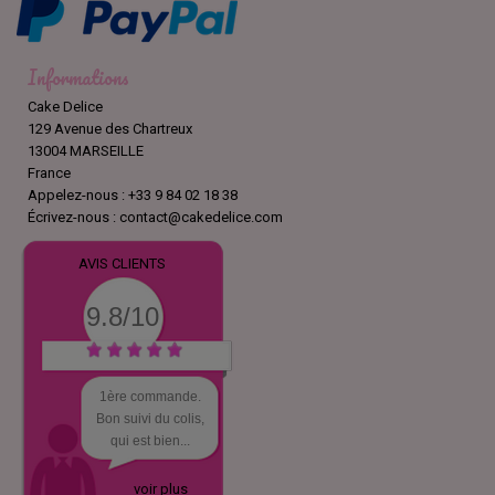
Informations
Cake Delice
129 Avenue des Chartreux
13004 MARSEILLE
France
Appelez-nous :
+33 9 84 02 18 38
Écrivez-nous :
contact@cakedelice.com
AVIS CLIENTS
9.8/10
1ère commande.
Bon suivi du colis,
qui est bien...
voir plus