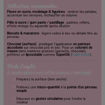
Utilisations recommandées
Fleurs en sucre, modelage & figurines
: ombrer les pétales,
accentuer les nervures, réchauffer un volume.
Pâte à sucre / gum paste / pastillage
: patines, reflets,
effets vintage ou aquarelle après dilution.
Biscuits & macarons
: légers voiles à sec ou détails fins au
pinceau.
Chocolat (surface)
: privilégier l’application
en peinture
alcoolisée
sur chocolat pris et sec. Pour un
colorant de
masse
dans matières grasses (ganache, chocolat),
préférez un
liposoluble
comme
SuperiOil
. (
Cake Delice
)
Mode d’emploi
A. Application à sec (effet velours / ombrage)
Préparez la surface (bien sèche).
Prélevez une
micro-quantité
à la
pointe d’un pinceau
souple
.
Déposez en
gestes circulaires
pour fondre la
couleur.