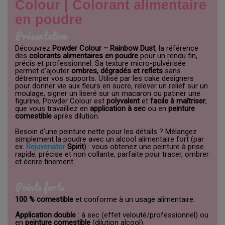
Colour | Colorant alimentaire
en poudre
Présentation
Découvrez
Powder Colour – Rainbow Dust
, la référence
des
colorants alimentaires en poudre
pour un rendu fin,
précis et professionnel. Sa texture micro-pulvérisée
permet d’ajouter
ombres, dégradés et reflets
sans
détremper vos supports. Utilisé par les cake designers
pour donner vie aux fleurs en sucre, relever un relief sur un
moulage, signer un liseré sur un macaron ou patiner une
figurine, Powder Colour est
polyvalent
et
facile à maîtriser
,
que vous travailliez en
application à sec
ou en
peinture
comestible
après dilution.
Besoin d’une peinture nette pour les détails ? Mélangez
simplement la poudre avec un alcool alimentaire fort (par
ex.
Rejuvenator
Spirit
) : vous obtenez une peinture à prise
rapide, précise et non collante, parfaite pour tracer, ombrer
et écrire finement.
Points forts
100 % comestible
et conforme à un usage alimentaire.
Application double
: à sec (effet velouté/professionnel) ou
en
peinture comestible
(dilution alcool).