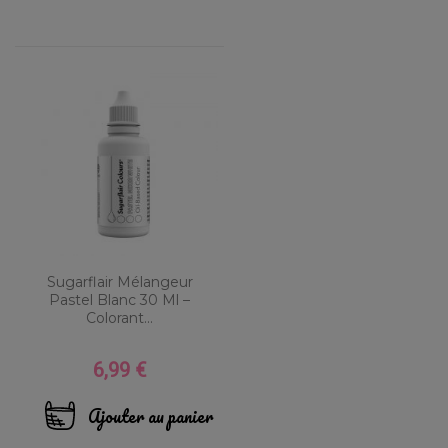
Sugarflair Mélangeur
Pastel Blanc 30 Ml –
Colorant...
6,99 €
Prix
Ajouter au panier