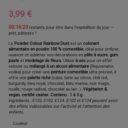
3,99 €
00:16:22
restants pour être dans l’expédition du jour —
prêt, pâtissez !
Le
Powder Colour Rainbow Dust
est un
colorant
alimentaire en poudre 100 % comestible
, idéal pour ombrer,
nuancer et sublimer vos décorations en
pâte à sucre
,
gum
paste
et
modelage de fleurs
. Utilisé
à sec
pour un effet
velouté ou
mélangé à un alcool alimentaire
(Rejuvenator,
vodka) pour créer une
peinture comestible
ultra précise, il
offre une
palette riche
(rubis, tarte au citron, chili red,
burgundy, bleu royal, chocolat, bleu marine, noir magic,
rouille, rouge radical, chocolat au lait…).
Végétarien &
vegan
,
certifié casher
.
Contenu : 1 à 5 g
.
Ingrédients : E132, E102, E124.
E102 et E124 peuvent avoir
des effets indésirables sur l’activité et l’attention des
enfants.
Couleur