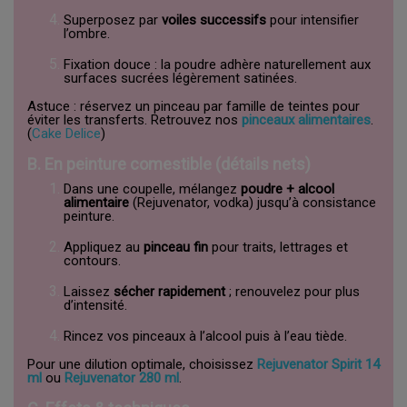
Superposez par
voiles successifs
pour intensifier
l’ombre.
Fixation douce : la poudre adhère naturellement aux
surfaces sucrées légèrement satinées.
Astuce : réservez un pinceau par famille de teintes pour
éviter les transferts. Retrouvez nos
pinceaux alimentaires
.
(
Cake Delice
)
B. En peinture comestible (détails nets)
Dans une coupelle, mélangez
poudre + alcool
alimentaire
(Rejuvenator, vodka) jusqu’à consistance
peinture.
Appliquez au
pinceau fin
pour traits, lettrages et
contours.
Laissez
sécher rapidement
; renouvelez pour plus
d’intensité.
Rincez vos pinceaux à l’alcool puis à l’eau tiède.
Pour une dilution optimale, choisissez
Rejuvenator Spirit 14
ml
ou
Rejuvenator 280 ml
.