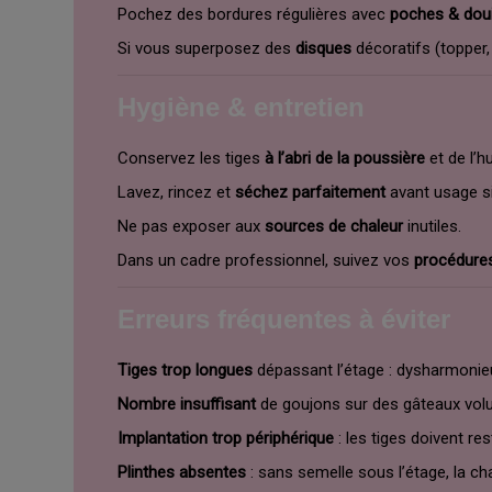
Pochez des bordures régulières avec
poches & doui
Si vous superposez des
disques
décoratifs (topper,
Hygiène & entretien
Conservez les tiges
à l’abri de la poussière
et de l’h
Lavez, rincez et
séchez parfaitement
avant usage si 
Ne pas exposer aux
sources de chaleur
inutiles.
Dans un cadre professionnel, suivez vos
procédur
Erreurs fréquentes à éviter
Tiges trop longues
dépassant l’étage : dysharmonie
Nombre insuffisant
de goujons sur des gâteaux vol
Implantation trop périphérique
: les tiges doivent re
Plinthes absentes
: sans semelle sous l’étage, la c