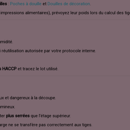
lles
:
Poches à douille
et
Douilles de décoration
.
 impressions alimentaires), prévoyez leur poids lors du calcul des tig
umidité.
réutilisation autorisée par votre protocole interne.
es HACCP
et tracez le lot utilisé.
ux et dangereux à la découpe.
umineux.
ster
plus serrées
que l’étage supérieur.
harge ne se transfère pas correctement aux tiges.