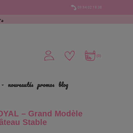
09.84.02.18.38
(0)
nouveautés
promos
blog
OYAL – Grand Modèle
âteau Stable