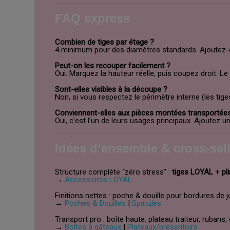
FAQ express
Combien de tiges par étage ?
4 minimum pour des diamètres standards. Ajoutez-en 
Peut-on les recouper facilement ?
Oui. Marquez la hauteur réelle, puis coupez droit. L
Sont-elles visibles à la découpe ?
Non, si vous respectez le périmètre interne (les tig
Conviennent-elles aux pièces montées transportée
Oui, c’est l’un de leurs usages principaux. Ajoutez 
Idées d’ensemble & cross-sell
Structure complète “zéro stress” :
tiges LOYAL
+
pl
→
Accessoires LOYAL
Finitions nettes : poche & douille pour bordures de 
→
Poches & Douilles
|
Spatules
Transport pro : boîte haute, plateau traiteur, rubans,
→
Boîtes à gâteaux
|
Plateaux/présentoirs