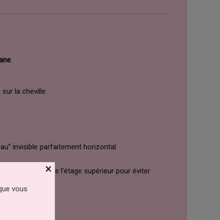
lane
.
sur la cheville.
teau” invisible parfaitement horizontal.
×
ieur du périmètre
de l’étage supérieur pour éviter
 que vous
plémentaire.