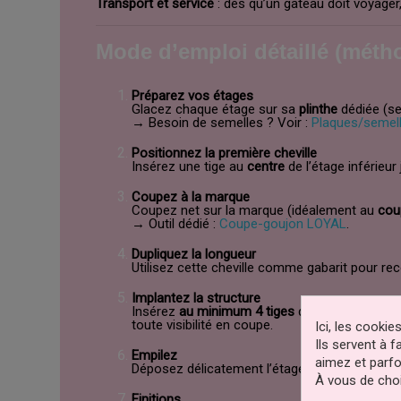
Transport et service
: dès qu’un gâteau doit voyager, 
Mode d’emploi détaillé (mét
Préparez vos étages
Glacez chaque étage sur sa
plinthe
dédiée (se
→ Besoin de semelles ? Voir :
Plaques/semel
Positionnez la première cheville
Insérez une tige au
centre
de l’étage inférieur 
Coupez à la marque
Coupez net sur la marque (idéalement au
cou
→ Outil dédié :
Coupe-goujon LOYAL
.
Dupliquez la longueur
Utilisez cette cheville comme gabarit pour re
Implantez la structure
Insérez
au minimum 4 tiges
dans l’étage,
régu
toute visibilité en coupe.
Ici, les cooki
Ils servent à 
Empilez
aimez et parfo
Déposez délicatement l’étage supérieur (sur sa
À vous de choi
Finitions