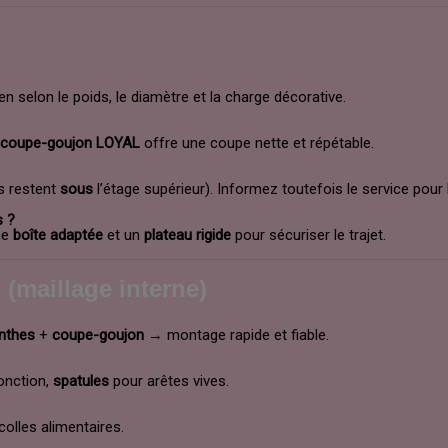
selon le poids, le diamètre et la charge décorative.
e
coupe-goujon LOYAL
offre une coupe nette et répétable.
es restent
sous
l’étage supérieur). Informez toutefois le service pour 
s ?
une
boîte adaptée
et un
plateau rigide
pour sécuriser le trajet.
 (maillage interne)
inthes
+
coupe-goujon
→ montage rapide et fiable.
jonction,
spatules
pour arêtes vives.
 colles alimentaires.