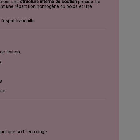
créer une
structure interne de soutien
précise. Le
sant une répartition homogène du poids et une
esprit tranquille.
e finition.
.
s.
net.
quel que soit l’enrobage.