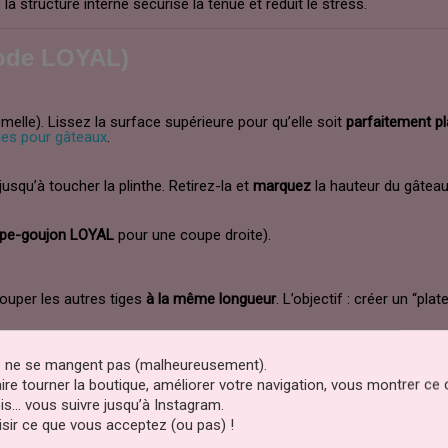
la structure interne sécurise la tenue et réduit le stress.
hode LOYAL)
melle). Lissez la surface supérieure pour qu’elle soit
parfaitement p
les pour gâteaux
.
jusqu’à toucher la plinthe. Retirez-la et
marquez
la hauteur du gâteau 
pe-goujon LOYAL
pour une coupe droite).
couper les autres tiges
à la même longueur
. L’objectif : créer un “pla
lièrement espacées
(carré ou losange). Elles doivent rester
à l’intér
es ne se mangent pas (malheureusement).
faire tourner la boutique, améliorer votre navigation, vous montrer ce
is… vous suivre jusqu’à Instagram.
 plinthe) sur les tiges.
Répétez
le processus pour chaque étage sup
sir ce que vous acceptez (ou pas) !