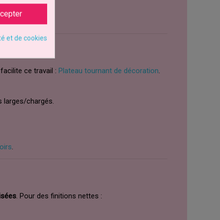
ation finale.
cepter
a découpe.
té et de cookies
facilite ce travail :
Plateau tournant de décoration
.
s larges/chargés.
oirs
.
isées
. Pour des finitions nettes :