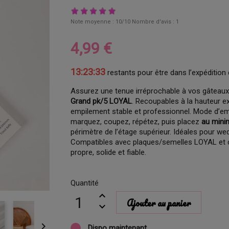
Note moyenne :
10
/10 Nombre d'avis :
1
4,99 €
13:23:32
restants pour être dans l’expédition 
Assurez une tenue irréprochable à vos gâteaux
Grand pk/5 LOYAL
. Recoupables à la hauteur e
empilement stable et professionnel. Mode d’emplo
marquez, coupez, répétez, puis placez
au mini
périmètre de l’étage supérieur. Idéales pour w
Compatibles avec plaques/semelles LOYAL et c
propre, solide et fiable.
Quantité
Ajouter au panier

Dispo maintenant