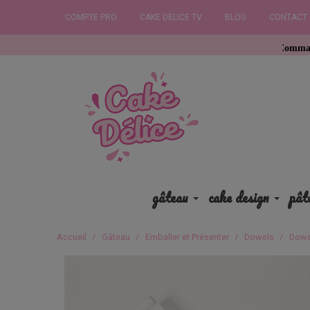
COMPTE PRO
CAKE DELICE TV
BLOG
CONTACT
Commandez avant 12
gâteau
cake design
pât
Accueil
Gâteau
Emballer et Présenter
Dowels
Dowe