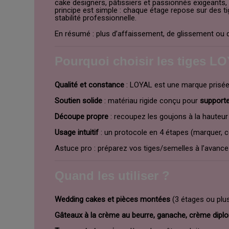
cake designers, pâtissiers et passionnés exigeants,
principe est simple : chaque étage repose sur des t
stabilité professionnelle.
En résumé : plus d’affaissement, de glissement ou de
Pourquoi choisir les tiges L
Qualité et constance
: LOYAL est une marque prisée e
Soutien solide
: matériau rigide conçu pour
supporte
Découpe propre
: recoupez les goujons à la hauteu
Usage intuitif
: un protocole en 4 étapes (marquer, cou
Astuce pro : préparez vos tiges/semelles à l’avance
Quand les utiliser ?
Wedding cakes et pièces montées
(3 étages ou plus
Gâteaux à la crème au beurre, ganache, crème diplo