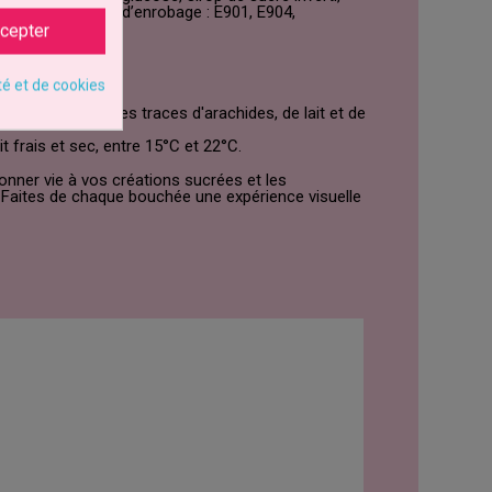
 carthame), agent d’enrobage : E901, E904,
cepter
té et de cookies
euvent contenir des traces d'arachides, de lait et de
it frais et sec, entre 15°C et 22°C.
donner vie à vos créations sucrées et les
. Faites de chaque bouchée une expérience visuelle