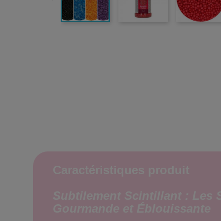
Caractéristiques produit
Subtilement Scintillant : Les
Gourmande et Éblouissante