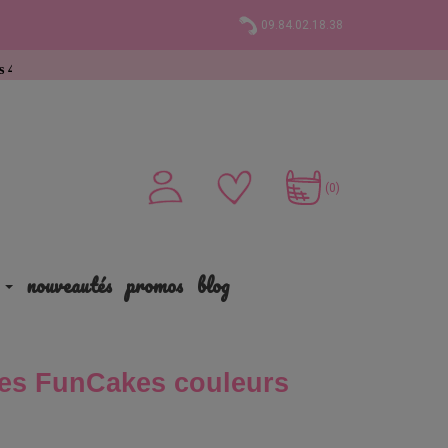
09.84.02.18.38
hat
(0)
nouveautés
promos
blog
ttes FunCakes couleurs