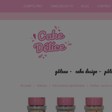
COMPTE PRO
CAKE DELICE TV
BLOG
CONTACT
Commandez a
gâteau
cake design
pât
Accueil
Gâteau
Décoration alimentaire
Perles, sucre c