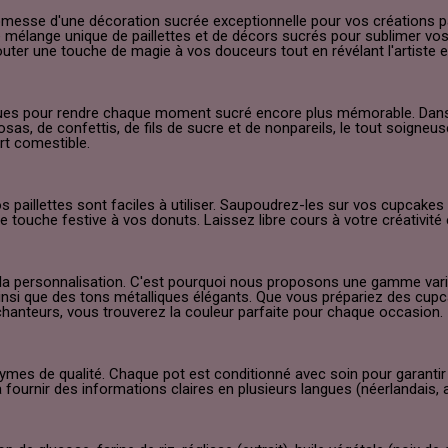
promesse d'une décoration sucrée exceptionnelle pour vos créations 
 mélange unique de paillettes et de décors sucrés pour sublimer vos
uter une touche de magie à vos douceurs tout en révélant l'artiste 
çues pour rendre chaque moment sucré encore plus mémorable. Dans
sas, de confettis, de fils de sucre et de nonpareils, le tout soigne
rt comestible.
 paillettes sont faciles à utiliser. Saupoudrez-les sur vos cupcakes
ne touche festive à vos donuts. Laissez libre cours à votre créativit
 personnalisation. C'est pourquoi nous proposons une gamme varié
 ainsi que des tons métalliques élégants. Que vous prépariez des cu
nchanteurs, vous trouverez la couleur parfaite pour chaque occasion.
mes de qualité. Chaque pot est conditionné avec soin pour garantir 
 fournir des informations claires en plusieurs langues (néerlandais, 