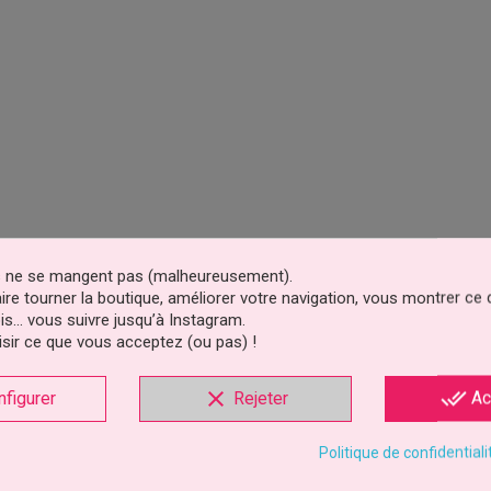
es ne se mangent pas (malheureusement).
faire tourner la boutique, améliorer votre navigation, vous montrer ce
is… vous suivre jusqu’à Instagram.
sir ce que vous acceptez (ou pas) !
clear
done_all
nfigurer
Rejeter
Ac
Politique de confidentiali