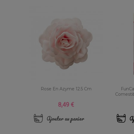
Rose En Azyme 12.5 Cm
FunCa
Comestibl
8,49 €
Prix
Ajouter au panier
Aj