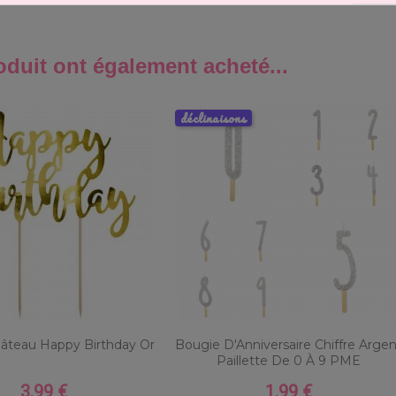
oduit ont également acheté...
déclinaisons
Gâteau Happy Birthday Or
Bougie D'Anniversaire Chiffre Arge
Paillette De 0 À 9 PME
3,99 €
1,99 €
Prix
Prix