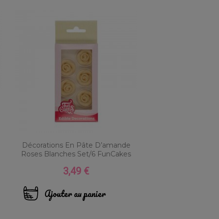
Décorations En Pâte D’amande
Roses Blanches Set/6 FunCakes
3,49 €
Prix
Ajouter au panier