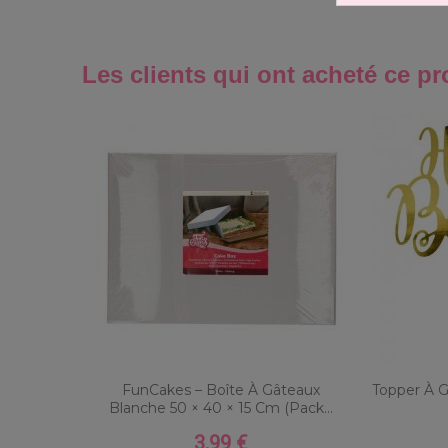
Les clients qui ont acheté ce pr
FunCakes – Boîte À Gâteaux
Topper À 
Blanche 50 × 40 × 15 Cm (Pack...
3,99 €
Prix