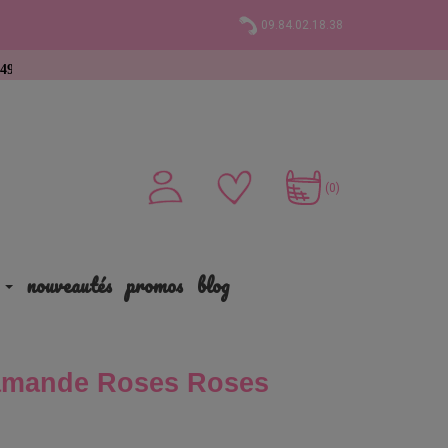
09.84.02.18.38
t
(0)
nouveautés
promos
blog
’amande Roses Roses