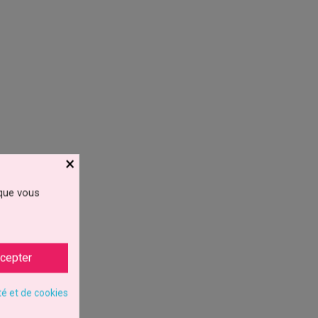
×
 que vous
cepter
té et de cookies