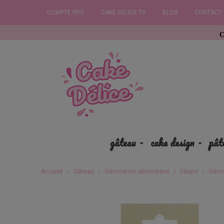
COMPTE PRO
CAKE DELICE TV
BLOG
CONTACT
Commandez av
gâteau
cake design
pât
Accueil
Gâteau
Décoration alimentaire
Fleurs
Déco