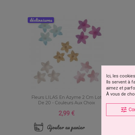
déclinaisons
Ici, les cooki
Ils servent à 
aimez et parfo
À vous de choi
Fleurs LILAS En Azyme 2 Cm Lot
De 20 - Couleurs Aux Choix
tune
Co
2,99 €
Prix
Ajouter au panier