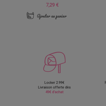
7,29 €
Prix
Ajouter au panier
Locker 2.99€
Livraison offerte dès
49€ d'achat