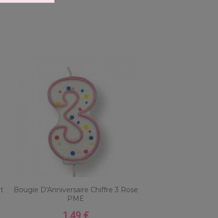
nt
Bougie D'Anniversaire Chiffre 3 Rose
PME
1,49 €
Prix