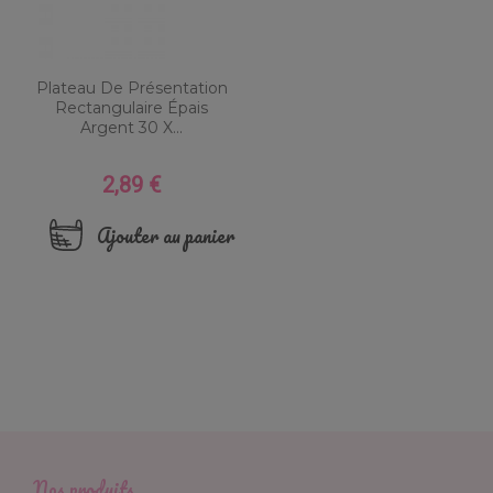
Plateau De Présentation
Rectangulaire Épais
Argent 30 X...
2,89 €
Prix
Ajouter au panier
Nos produits