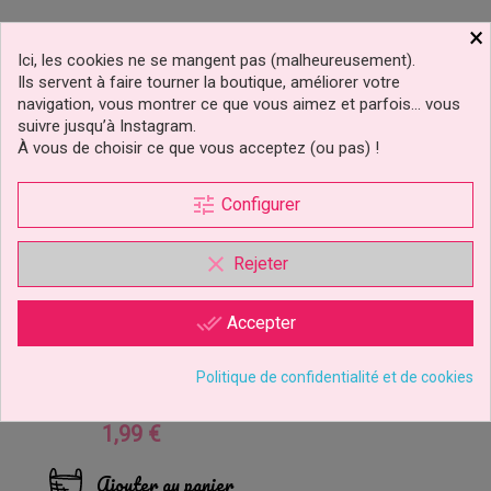
×
Ici, les cookies ne se mangent pas (malheureusement).
Ils servent à faire tourner la boutique, améliorer votre
navigation, vous montrer ce que vous aimez et parfois… vous
suivre jusqu’à Instagram.
À vous de choisir ce que vous acceptez (ou pas) !
tune
Configurer
clear
Rejeter
done_all
Accepter
Douille De Décoration
Feuille 067 Wilton
Politique de confidentialité et de cookies
1,99 €
Prix
Ajouter au panier