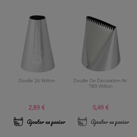
Douille 2A Wilton
Douille De Décoration Nr.
789 Wilton
2,89 €
5,49 €
Prix
Prix
Ajouter au panier
Ajouter au panier