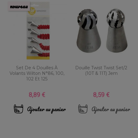
nouveau
Set De 4 Douilles À
Douille Twist Twist Set/2
Volants Wilton N°86, 100,
(10T & 11T) Jem
102 Et 125
8,89 €
8,59 €
Prix
Prix
Ajouter au panier
Ajouter au panier