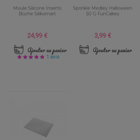
Moule Silicone Inserto
Sprinkle Medley Halloween
Bûche Silikomart
50 G FunCakes
24,99 €
3,99 €
Prix
Prix
Ajouter au panier
Ajouter au panier
1 avis