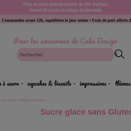
Frais de ports gratuits à partir de 49€ d'achats
Retrait 2h à notre boutique de Marseille
avant 12h, expédition le jour même • Frais de port offerts dès 49 € d’a
Pour les amoureux du Cake Design
e à sucre
cupcakes & biscuits
impressions
thèmes
sans Gluten 500gr FunCakes
Sucre glace sans Glut