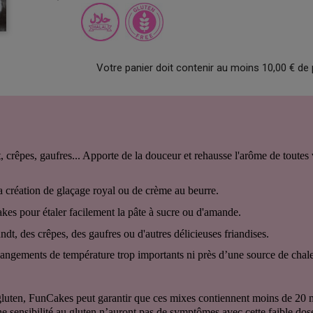
Votre panier doit contenir au moins 10,00 € de 
 crêpes, gaufres... Apporte de la douceur et rehausse l'arôme de toutes v
 la création de glaçage royal ou de crème au beurre.
kes pour étaler facilement la pâte à sucre ou d'amande.
dt, des crêpes, des gaufres ou d'autres délicieuses friandises.
hangements de température trop importants ni près d’une source de chale
 gluten, FunCakes peut garantir que ces mixes contiennent moins de 20 
e sensibilité au gluten n’auront pas de symptômes avec cette faible dos