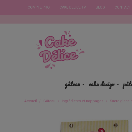
COMPTE PRO
CAKE DELICE TV
BLOG
CONTACT
Commandez 
gâteau
cake design
pât
Accueil
Gâteau
Ingrédients et nappages
Sucre glace 