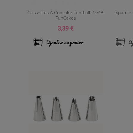
Caissettes À Cupcake Football Pk/48
Spatule 
FunCakes
3,39 €
Prix
Ajouter au panier
Aj