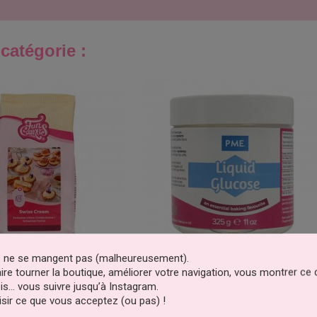
catégorie :
es ne se mangent pas (malheureusement).
faire tourner la boutique, améliorer votre navigation, vous montrer ce
ration Pour Crème Suisse
Glucose 325g PME
is… vous suivre jusqu’à Instagram.
500g FunCakes
sir ce que vous acceptez (ou pas) !
7,79 €
5,99 €
Prix
Prix