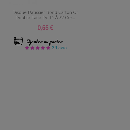
Disque Pâtissier Rond Carton Or
Double Face De 14 À 32 Cm...
0,55 €
Prix
Ajouter au panier
29 avis