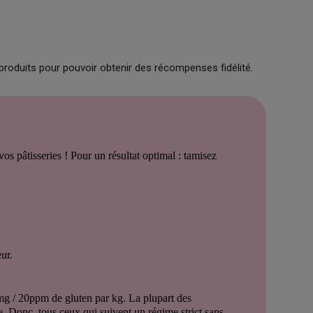
produits pour pouvoir obtenir des récompenses fidélité.
os pâtisseries ! Pour un résultat optimal : tamisez
ur.
mg / 20ppm de gluten par kg. La plupart des
e. Donc, tous ceux qui suivent un régime strict sans