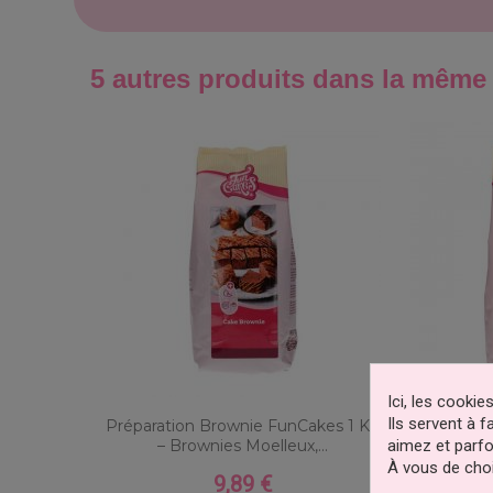
5 autres produits dans la même 
Ici, les cooki
Ils servent à 
Préparation Brownie FunCakes 1 Kg
Mix Prépa
aimez et parfo
– Brownies Moelleux,...
À vous de choi
9,89 €
Prix