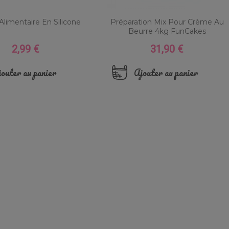
Alimentaire En Silicone
Préparation Mix Pour Crème Au
Beurre 4kg FunCakes
2,99 €
31,90 €
Prix
Prix
outer au panier
Ajouter au panier