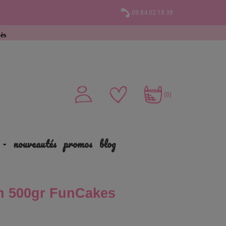
09.84.02.18.38
chat
(0)
nouveautés
promos
blog
en 500gr FunCakes