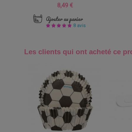
8,49 €
Prix
Ajouter au panier
8 avis
Les clients qui ont acheté ce pr