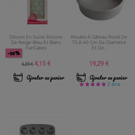
Décors En Sucre Flocons
Moules À Gâteau Rond De
De Neige Bleu Et Blanc
7.5 À 40 Cm De Diamètre
FunCakes
Et De...
-35%
4,15 €
19,29 €
Prix
Prix
Prix
6,39 €
de
base
Ajouter au panier
Ajouter au panier
2 avis