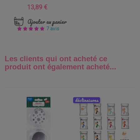
13,89 €
Prix
Ajouter au panier
7 avis
Les clients qui ont acheté ce
produit ont également acheté...
déclinaisons