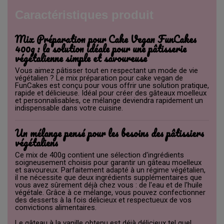
Caractéristiques produit
Mix Préparation pour Cake Vegan FunCakes
400g : la solution idéale pour une pâtisserie
végétalienne simple et savoureuse
Vous aimez pâtisser tout en respectant un mode de vie
végétalien ? Le mix préparation pour cake vegan de
FunCakes est conçu pour vous offrir une solution pratique,
rapide et délicieuse. Idéal pour créer des gâteaux moelleux
et personnalisables, ce mélange deviendra rapidement un
indispensable dans votre cuisine.
Un mélange pensé pour les besoins des pâtissiers
végétaliens
Ce mix de 400g contient une sélection d'ingrédients
soigneusement choisis pour garantir un gâteau moelleux
et savoureux. Parfaitement adapté à un régime végétalien,
il ne nécessite que deux ingrédients supplémentaires que
vous avez sûrement déjà chez vous : de l'eau et de l'huile
végétale. Grâce à ce mélange, vous pouvez confectionner
des desserts à la fois délicieux et respectueux de vos
convictions alimentaires.
Le gâteau à la vanille obtenu est déjà délicieux tel quel,