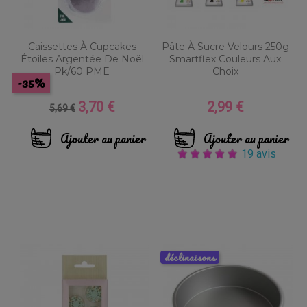
Caissettes À Cupcakes
Pâte À Sucre Velours 250g
Étoiles Argentée De Noël
Smartflex Couleurs Aux
Pk/60 PME
Choix
-35%
3,70 €
2,99 €
Prix
Prix
Prix
5,69 €
de
base
Ajouter au panier
Ajouter au panier
19 avis
déclinaisons