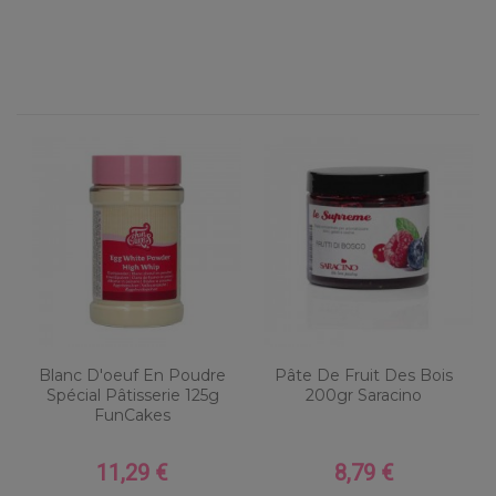
Blanc D'oeuf En Poudre
Pâte De Fruit Des Bois
Spécial Pâtisserie 125g
200gr Saracino
FunCakes
11,29 €
8,79 €
Prix
Prix