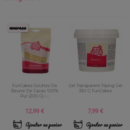
nouveau
FunCakes Gouttes De
Gel Transparent Piping Gel
Beurre De Cacao 100%
350 G FunCakes
Pur (200 G) –...
12,99 €
7,99 €
Prix
Prix
Ajouter au panier
Ajouter au panier