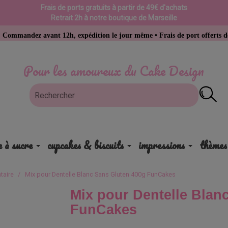
Frais de ports gratuits à partir de 49€ d'achats
Retrait 2h à notre boutique de Marseille
vant 12h, expédition le jour même • Frais de port offerts dès 49 € d’ac
Pour les amoureux du Cake Design
e à sucre
cupcakes & biscuits
impressions
thèmes
taire
Mix pour Dentelle Blanc Sans Gluten 400g FunCakes
Mix pour Dentelle Blan
FunCakes