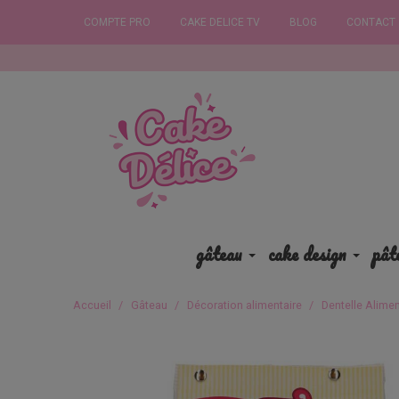
COMPTE PRO
CAKE DELICE TV
BLOG
CONTACT
Commandez a
gâteau
cake design
pât
Accueil
Gâteau
Décoration alimentaire
Dentelle Alimen