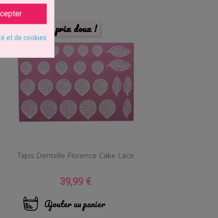
cepter
prix doux !
té et de cookies
Tapis Dentelle Florence Cake Lace
39,99 €
Prix
Ajouter au panier