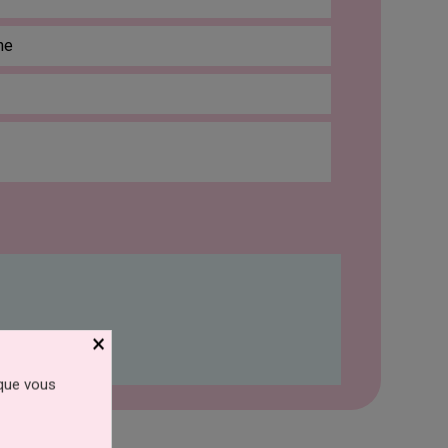
ne
×
 que vous