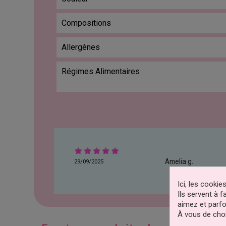
Compositions
Allergènes
Régimes Alimentaires
Amelia g.
29/09/2025
Ici, les cooki
Ils servent à 
aimez et parfo
À vous de choi