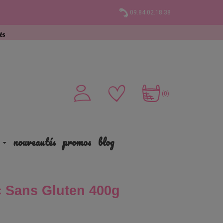
09.84.02.18.38
hat
(0)
nouveautés
promos
blog
c Sans Gluten 400g