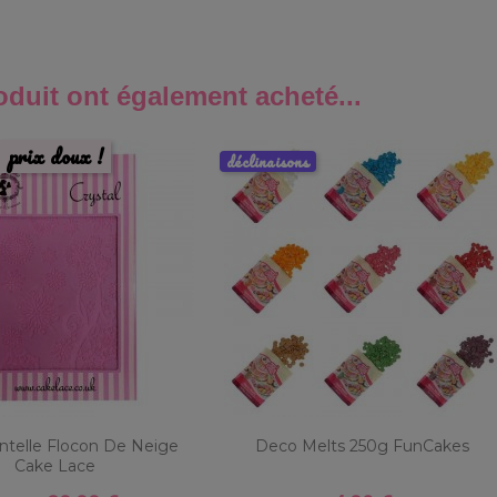
oduit ont également acheté...
prix doux !
déclinaisons
ntelle Flocon De Neige
Deco Melts 250g FunCakes
Cake Lace