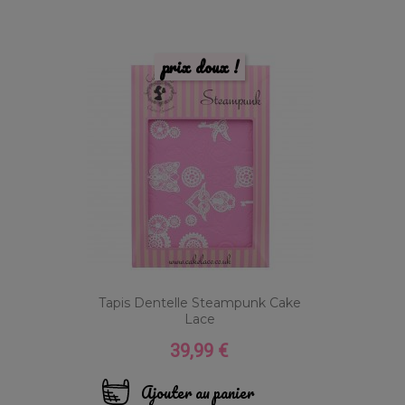
prix doux !
Tapis Dentelle Steampunk Cake
Lace
39,99 €
Prix
Ajouter au panier