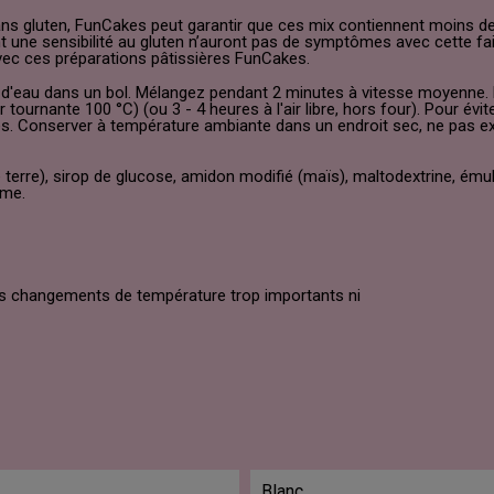
ns gluten, FunCakes peut garantir que ces mix contiennent moins de
 une sensibilité au gluten n’auront pas de symptômes avec cette fai
avec ces préparations pâtissières FunCakes.
d'eau dans un bol. Mélangez pendant 2 minutes à vitesse moyenne. 
tournante 100 °C) (ou 3 - 4 heures à l'air libre, hors four). Pour évit
res. Conserver à température ambiante dans un endroit sec, ne pas
erre), sirop de glucose, amidon modifié (maïs), maltodextrine, émulsif
ôme.
des changements de température trop importants ni
Blanc