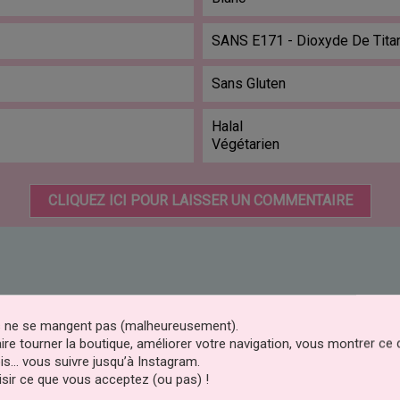
SANS E171 - Dioxyde De Tita
Sans Gluten
Halal
Végétarien
CLIQUEZ ICI POUR LAISSER UN COMMENTAIRE
es ne se mangent pas (malheureusement).
faire tourner la boutique, améliorer votre navigation, vous montrer ce
is… vous suivre jusqu’à Instagram.
sir ce que vous acceptez (ou pas) !