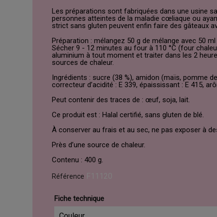
Les préparations sont fabriquées dans une usine sa
personnes atteintes de la maladie cœliaque ou ayant
strict sans gluten peuvent enfin faire des gâteaux 
Préparation : mélangez 50 g de mélange avec 50 ml 
Sécher 9 - 12 minutes au four à 110 °C (four chaleur 
aluminium à tout moment et traiter dans les 2 heu
sources de chaleur.
Ingrédients : sucre (38 %), amidon (maïs, pomme de t
correcteur d’acidité : E 339, épaississant : E 415, ar
Peut contenir des traces de : œuf, soja, lait.
Ce produit est : Halal certifié, sans gluten de blé.
À conserver au frais et au sec, ne pas exposer à 
Près d’une source de chaleur.
Contenu : 400 g.
F11120
Référence
Fiche technique
Couleur