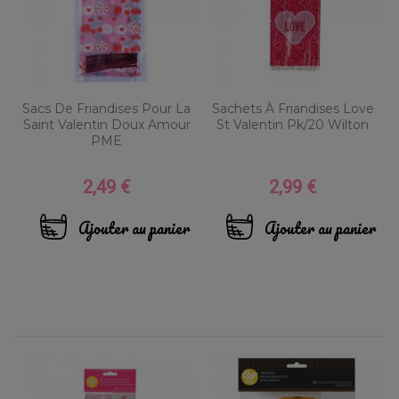
Sacs De Friandises Pour La
Sachets À Friandises Love
Saint Valentin Doux Amour
St Valentin Pk/20 Wilton
PME
2,49 €
2,99 €
Prix
Prix
Ajouter au panier
Ajouter au panier