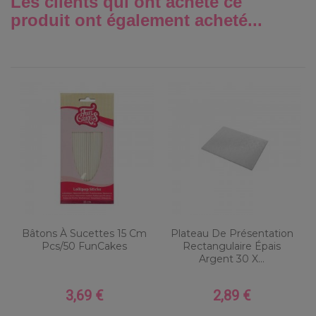
Les clients qui ont acheté ce
produit ont également acheté...
Bâtons À Sucettes 15 Cm
Plateau De Présentation
Pcs/50 FunCakes
Rectangulaire Épais
Argent 30 X...
3,69 €
2,89 €
Prix
Prix