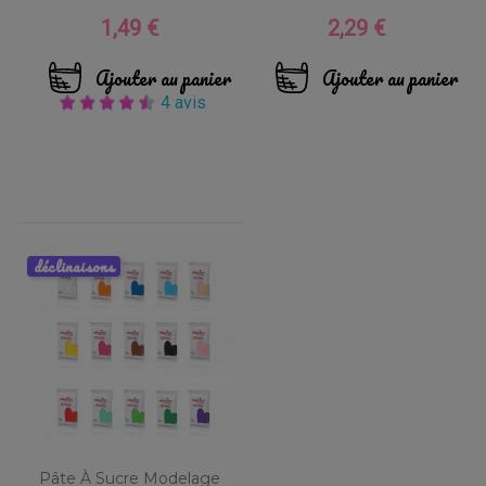
1,49 €
2,29 €
Prix
Prix
Ajouter au panier
Ajouter au panier
4 avis
déclinaisons
Pâte À Sucre Modelage