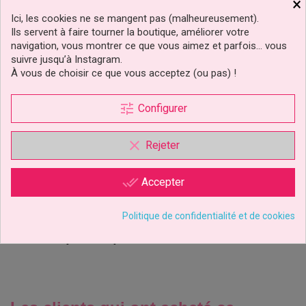
×
Ici, les cookies ne se mangent pas (malheureusement).
Ils servent à faire tourner la boutique, améliorer votre
navigation, vous montrer ce que vous aimez et parfois… vous
suivre jusqu’à Instagram.
À vous de choisir ce que vous acceptez (ou pas) !
tune
Configurer
clear
Sacs À Bonbons Et À
Rejeter
Biscuits De Noël Wilton
done_all
Accepter
1,99 €
Prix
Politique de confidentialité et de cookies
Ajouter au panier