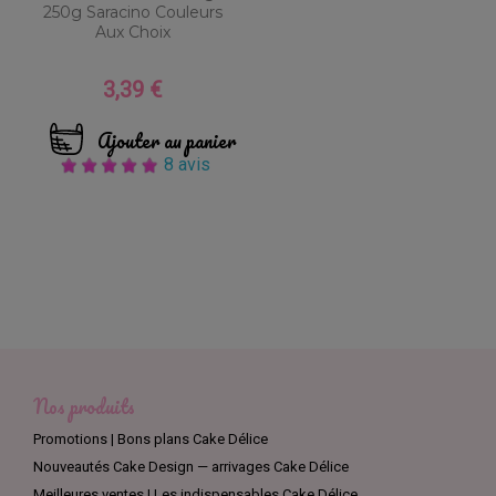
250g Saracino Couleurs
Aux Choix
3,39 €
Prix
Ajouter au panier
8 avis
Nos produits
Promotions | Bons plans Cake Délice
Nouveautés Cake Design — arrivages Cake Délice
Meilleures ventes | Les indispensables Cake Délice