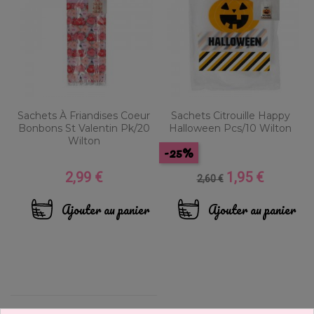
Sachets À Friandises Coeur
Sachets Citrouille Happy
Bonbons St Valentin Pk/20
Halloween Pcs/10 Wilton
Wilton
-25%
2,99 €
1,95 €
Prix
Prix
Prix
2,60 €
de
base
Ajouter au panier
Ajouter au panier