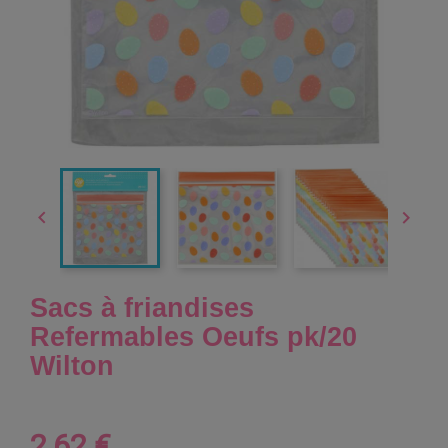


Sacs à friandises
Refermables Oeufs pk/20
Wilton
2,62 €