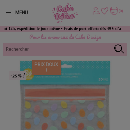
(0)
MENU
expédition le jour même • Frais de port offerts dès 49 € d’achat
Pour les amoureux du Cake Design
PRIX DOUX
!
-25% !