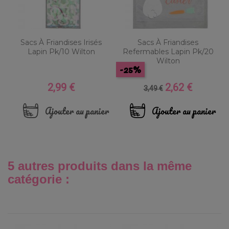
Sacs À Friandises Irisés
Sacs À Friandises
Lapin Pk/10 Wilton
Refermables Lapin Pk/20
Wilton
-25%
2,99 €
2,62 €
Prix
Prix
Prix
3,49 €
de
base
Ajouter au panier
Ajouter au panier
5 autres produits dans la même
catégorie :