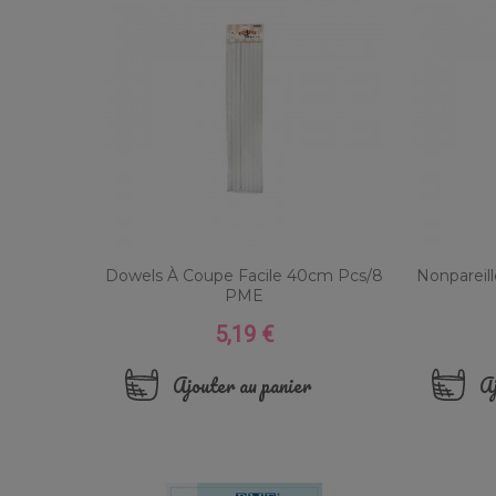
Dowels À Coupe Facile 40cm Pcs/8
Nonpareil
PME
5,19 €
Prix
Ajouter au panier
Aj