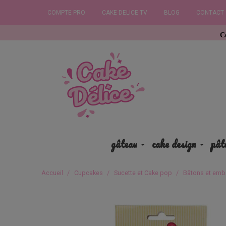
COMPTE PRO
CAKE DELICE TV
BLOG
CONTACT
Commandez
gâteau
cake design
pât
Accueil
Cupcakes
Sucette et Cake pop
Bâtons et emb