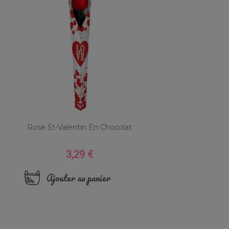
Rose St-Valentin En Chocolat
3,29 €
Prix
Ajouter au panier