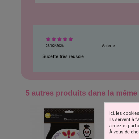
Valérie
26/02/2026
Sucette très réussie
5 autres produits dans la même 
Ici, les cooki
Ils servent à 
aimez et parfo
À vous de choi