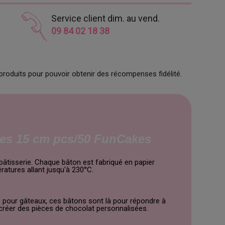
Service client dim. au vend.
09 84 02 18 38
produits pour pouvoir obtenir des récompenses fidélité.
tes 15 cm pcs/50 FunCakes
pâtisserie. Chaque bâton est fabriqué en papier
ratures allant jusqu'à 230°C.
pour gâteaux, ces bâtons sont là pour répondre à
 créer des pièces de chocolat personnalisées.