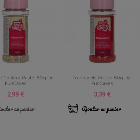
le Couleur Pastel 80g De
Nonpareils Rouge 80g De
FunCakes
FunCakes
2,99 €
3,39 €
Prix
Prix
outer au panier
Ajouter au panier