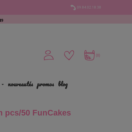
09.84.02.18.38
chat
(0)
nouveautés
promos
blog
cm pcs/50 FunCakes