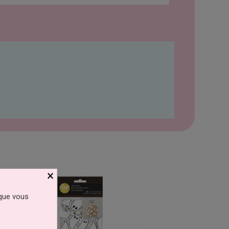
×
 que vous