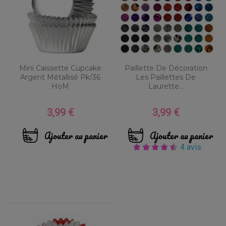
Mini Caissette Cupcake
Paillette De Décoration
Argent Métallisé Pk/36
Les Paillettes De
HoM
Laurette...
3,99 €
3,99 €
Prix
Prix
Ajouter au panier
Ajouter au panier
4 avis