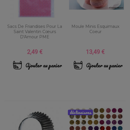
Sacs De Friandises Pour La
Moule Minis Esquimaux
Saint Valentin Cœurs
Coeur
D'Amour PME
2,49 €
13,49 €
Prix
Prix
Ajouter au panier
Ajouter au panier
déclinaisons