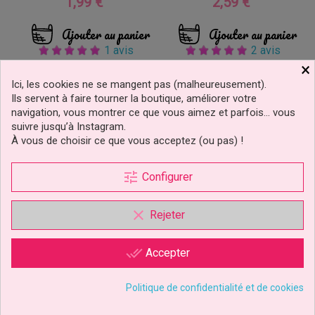
1,99 €
2,59 €
Prix
Prix
Ajouter au panier
Ajouter au panier
1 avis
2 avis
×
Ici, les cookies ne se mangent pas (malheureusement).
Ils servent à faire tourner la boutique, améliorer votre
navigation, vous montrer ce que vous aimez et parfois… vous
suivre jusqu’à Instagram.
À vous de choisir ce que vous acceptez (ou pas) !
tune
Configurer
clear
Rejeter
done_all
Accepter
Politique de confidentialité et de cookies
Dowels À Coupe Facile
40cm Pcs/8 PME