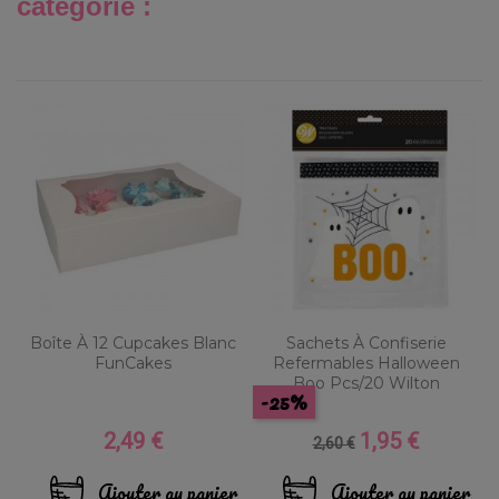
catégorie :
Boîte À 12 Cupcakes Blanc
Sachets À Confiserie
FunCakes
Refermables Halloween
Boo Pcs/20 Wilton
-25%
2,49 €
1,95 €
Prix
Prix
Prix
2,60 €
de
base
Ajouter au panier
Ajouter au panier