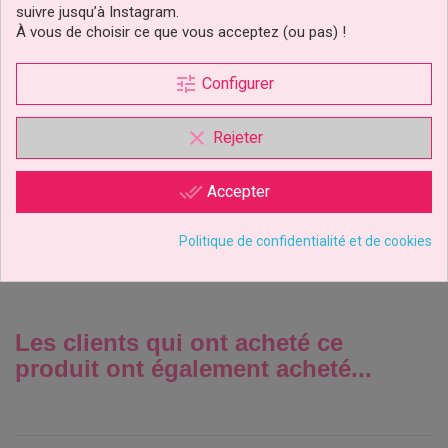
suivre jusqu’à Instagram.
À vous de choisir ce que vous acceptez (ou pas) !
tune
Configurer
Sacs À Friandises Et
Gâteaux Day Of The Dead
clear
Rejeter
Halloween...
-25%
2,47 €
Prix
Prix
done_all
Accepter
3,29 €
de
base
Ajouter au panier
Politique de confidentialité et de cookies
Les clients qui ont acheté ce
produit ont également acheté...