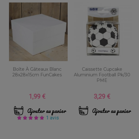
Boîte À Gâteaux Blanc
Caissette Cupcake
28x28x15cm FunCakes
Aluminium Football Pk/30
PME
1,99 €
3,29 €
Prix
Prix
Ajouter au panier
Ajouter au panier
1 avis