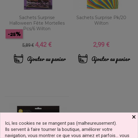
Sachets Surprise
Sachets Surprise Pk/20
Halloween Fête Mortelles
Wilton
Pcs/6 Wilton
-25%
4,42 €
2,99 €
Prix
Prix
Prix
5,89 €
de
base
Ajouter au panier
Ajouter au panier
×
Ici, les cookies ne se mangent pas (malheureusement).
Ils servent à faire tourner la boutique, améliorer votre
navigation, vous montrer ce que vous aimez et parfois… vous