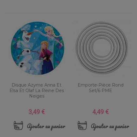
Disque Azyme Anna Et
Emporte-Pièce Rond
Elsa Et Olaf La Reine Des
Set/6 PME
Neiges
3,49 €
4,49 €
Prix
Prix
Ajouter au panier
Ajouter au panier