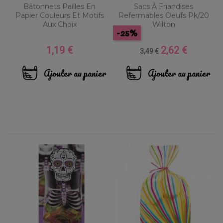
Bâtonnets Pailles En
Sacs À Friandises
Papier Couleurs Et Motifs
Refermables Oeufs Pk/20
Aux Choix
Wilton
-25%
1,19 €
2,62 €
Prix
Prix
Prix
3,49 €
de
base
Ajouter au panier
Ajouter au panier