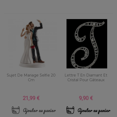
Sujet De Mariage Selfie 20
Lettre T En Diamant Et
Cm
Cristal Pour Gâteaux
21,99 €
9,90 €
Prix
Prix
Ajouter au panier
Ajouter au panier