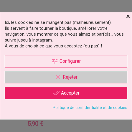
×
Ici, les cookies ne se mangent pas (malheureusement).
Ils servent à faire tourner la boutique, améliorer votre
navigation, vous montrer ce que vous aimez et parfois… vous
suivre jusqu’à Instagram.
À vous de choisir ce que vous acceptez (ou pas) !
tune
Configurer
clear
Rejeter
done_all
Accepter
Lettre Q En Diamant Et
Strass Pour Gâteaux
Politique de confidentialité et de cookies
5,90 €
Prix