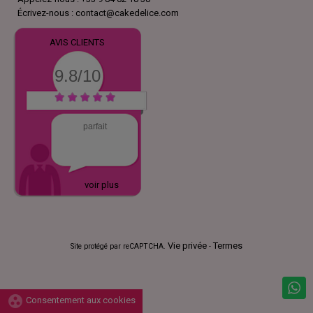
Écrivez-nous :
contact@cakedelice.com
AVIS CLIENTS
9.8/10
parfait
voir plus
Vie privée
Termes
Site protégé par reCAPTCHA.
-
group_work
Consentement aux cookies