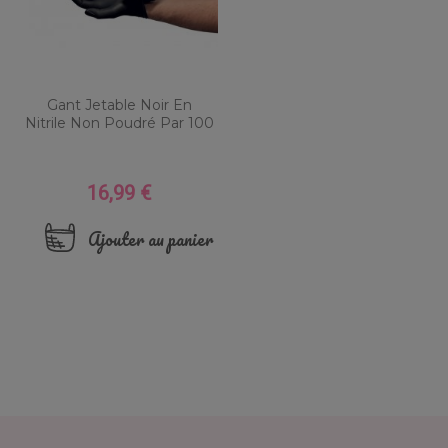
Gant Jetable Noir En
Nitrile Non Poudré Par 100
16,99 €
Prix
Ajouter au panier