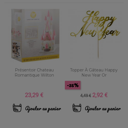
Présentoir Chateau
Topper À Gâteau Happy
Romantique Wilton
New Year Or
-35%
23,29 €
2,92 €
Prix
Prix
Prix
4,49 €
de
base
Ajouter au panier
Ajouter au panier