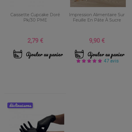
Caissette Cupcake Doré
Impression Alimentaire Sur
Pk/30 PME
Feuille En Pâte À Sucre
2,79 €
9,90 €
Prix
Prix
Ajouter au panier
Ajouter au panier
47 avis
déclinaisons