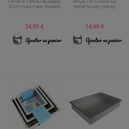
Cercle À Gâteau Ajustable
Moule De Cuisson En
20cm Haut Cake-Masters
Métal Mickey Disney
34,99 €
14,99 €
Prix
Prix
Ajouter au panier
Ajouter au panier