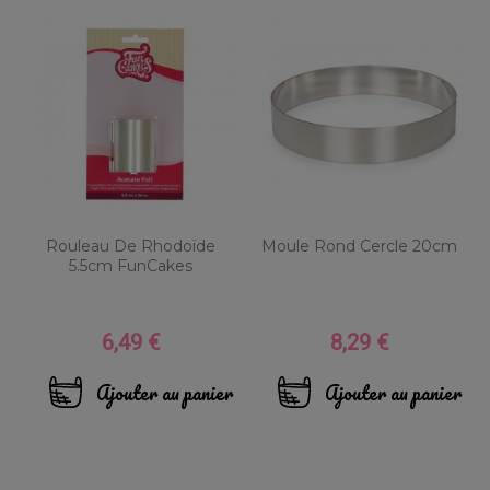
Rouleau De Rhodoïde
Moule Rond Cercle 20cm
5.5cm FunCakes
6,49 €
8,29 €
Prix
Prix
Ajouter au panier
Ajouter au panier