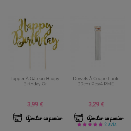
Topper À Gâteau Happy
Dowels À Coupe Facile
Birthday Or
30cm Pcs/4 PME
3,99 €
3,29 €
Prix
Prix
Ajouter au panier
Ajouter au panier
2 avis