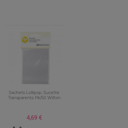
Sachets Lollipop, Sucette
Transparents Pk/50 Wilton
4,69 €
Prix