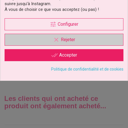
suivre jusqu’à Instagram.
À vous de choisir ce que vous acceptez (ou pas) !
tune
Configurer
Moules À Gâteau Rond De
7.5 À 40 Cm De Diamètre
Et De...
clear
Rejeter
19,29 €
Prix
done_all
Accepter
Ajouter au panier
Politique de confidentialité et de cookies
2 avis
Les clients qui ont acheté ce
produit ont également acheté...