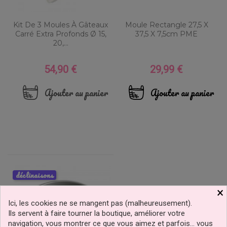
Kit De 3 Moules À Gâteaux
Moule Rectangle 27,5 X
Carré Extra Profonds Ø 15,
37,5 X 7,5cm PME
20,...
54,90 €
29,99 €
Prix
Prix
Ajouter au panier
Ajouter au panier
déclinaisons
×
Ici, les cookies ne se mangent pas (malheureusement).
Ils servent à faire tourner la boutique, améliorer votre
navigation, vous montrer ce que vous aimez et parfois… vous