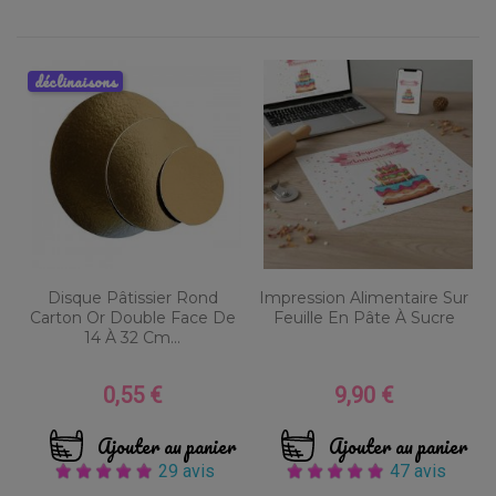
déclinaisons
Disque Pâtissier Rond
Impression Alimentaire Sur
Carton Or Double Face De
Feuille En Pâte À Sucre
14 À 32 Cm...
0,55 €
9,90 €
Prix
Prix
Ajouter au panier
Ajouter au panier
29 avis
47 avis