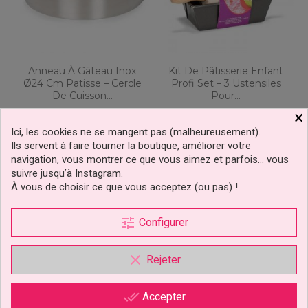
Anneau À Gâteau Inox
Kit De Pâtisserie Enfant
Ø24 Cm Patisse – Cercle
Profi Set – 3 Ustensiles
De Cuisson...
Pour...
×
9,99 €
14,90 €
Prix
Prix
Ici, les cookies ne se mangent pas (malheureusement).
Ils servent à faire tourner la boutique, améliorer votre
navigation, vous montrer ce que vous aimez et parfois… vous
Ajouter au panier
Ajouter au panier
suivre jusqu’à Instagram.
À vous de choisir ce que vous acceptez (ou pas) !
tune
Configurer
clear
Rejeter
done_all
Accepter