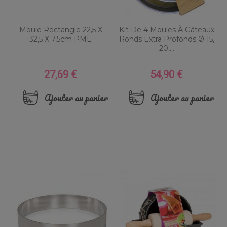
Moule Rectangle 22,5 X
Kit De 4 Moules À Gâteaux
32,5 X 7,5cm PME
Ronds Extra Profonds Ø 15,
20,...
27,69 €
54,90 €
Prix
Prix
Ajouter au panier
Ajouter au panier