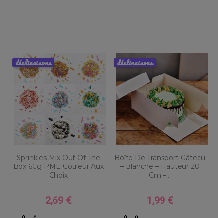
déclinaisons
déclinaisons
Sprinkles Mix Out Of The
Boîte De Transport Gâteau
Box 60g PME Couleur Aux
– Blanche – Hauteur 20
Choix
Cm –...
2,69 €
1,99 €
Prix
Prix