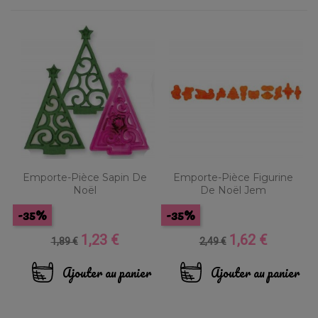
Emporte-Pièce Sapin De
Emporte-Pièce Figurine
Noël
De Noël Jem
-35%
-35%
1,23 €
1,62 €
Prix
Prix
Prix
Prix
1,89 €
2,49 €
de
de
base
base
Ajouter au panier
Ajouter au panier