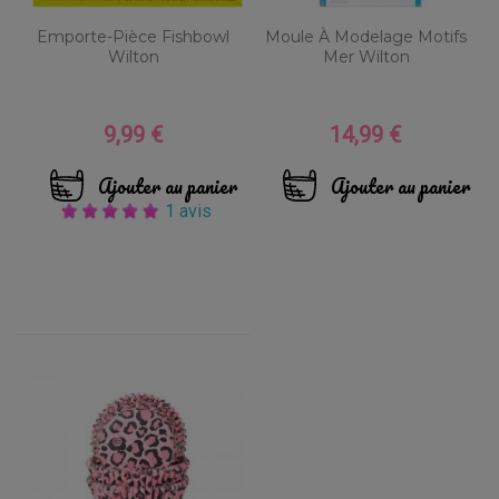
Emporte-Pièce Fishbowl
Moule À Modelage Motifs
Wilton
Mer Wilton
9,99 €
14,99 €
Prix
Prix
Ajouter au panier
Ajouter au panier
1 avis