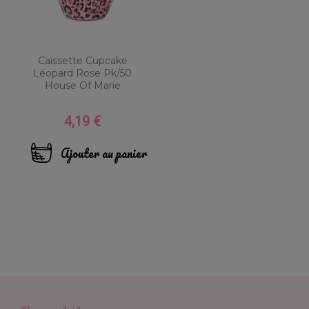
Caissette Cupcake
Léopard Rose Pk/50
House Of Marie
4,19 €
Prix
Ajouter au panier