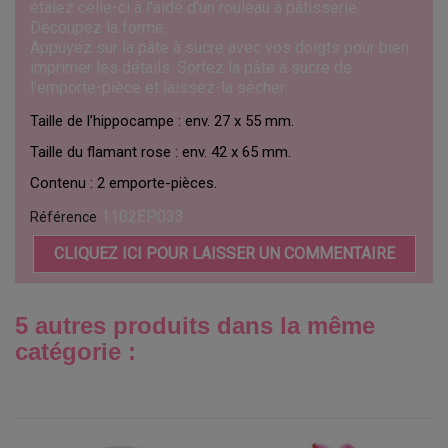
étalez celle-ci à l’aide d’un rouleau à pâtisserie.
Découpez la forme.
Appuyez sur la pâte à sucre avec vos doigts pour bien
imprimer les détails. Sortez la pâte à sucre de
l’emporte-pièce et laissez-la sécher.
Taille de l’hippocampe : env. 27 x 55 mm.
Taille du flamant rose : env. 42 x 65 mm.
Contenu : 2 emporte-pièces.
1102EP033
Référence
CLIQUEZ ICI POUR LAISSER UN COMMENTAIRE
5 autres produits dans la même
catégorie :