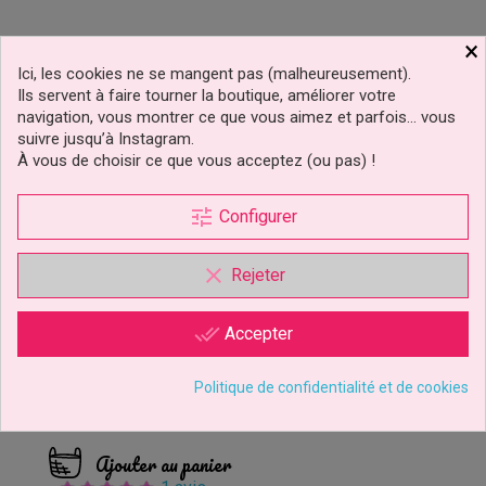
×
Ici, les cookies ne se mangent pas (malheureusement).
Ils servent à faire tourner la boutique, améliorer votre
navigation, vous montrer ce que vous aimez et parfois… vous
suivre jusqu’à Instagram.
À vous de choisir ce que vous acceptez (ou pas) !
tune
Configurer
clear
Rejeter
Emporte-Pièce Puzzle
done_all
Accepter
Set/3 PME
Politique de confidentialité et de cookies
9,29 €
Prix
Ajouter au panier