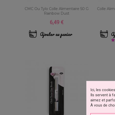
CMC Ou Tylo Colle Alimentaire 50 G
Colle Ali
Rainbow Dust
6,49 €
Prix
Ajouter au panier
Aj
Ici, les cooki
Ils servent à 
aimez et parfo
À vous de choi