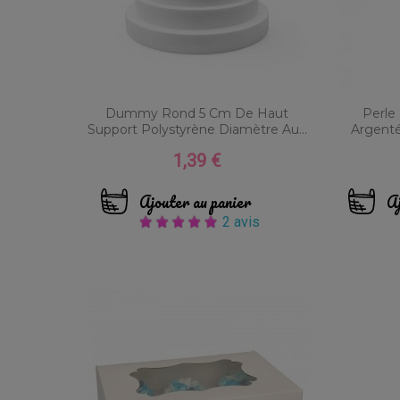
Dummy Rond 5 Cm De Haut
Perle
Support Polystyrène Diamètre Au...
Argenté
1,39 €
Prix
Ajouter au panier
Aj
2 avis