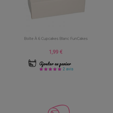
Boîte À 6 Cupcakes Blanc FunCakes
1,99 €
Prix
Ajouter au panier
2 avis