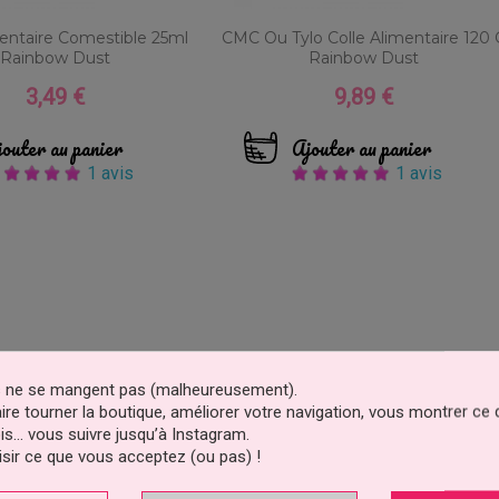
mentaire Comestible 25ml
CMC Ou Tylo Colle Alimentaire 120 
Rainbow Dust
Rainbow Dust
3,49 €
9,89 €
Prix
Prix
outer au panier
Ajouter au panier
1 avis
1 avis
es ne se mangent pas (malheureusement).
faire tourner la boutique, améliorer votre navigation, vous montrer ce
is… vous suivre jusqu’à Instagram.
sir ce que vous acceptez (ou pas) !