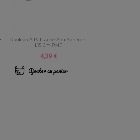
s
Rouleau À Pâtisserie Anti-Adhérent
L15 Cm PME
4,39 €
Prix
Ajouter au panier