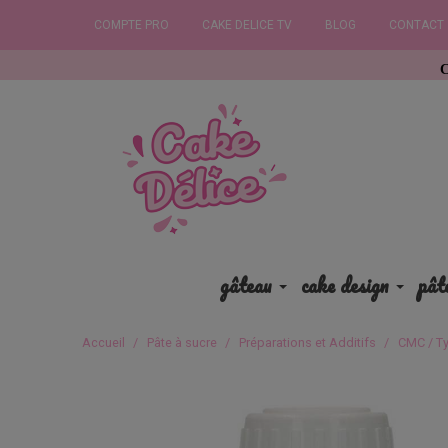
COMPTE PRO
CAKE DELICE TV
BLOG
CONTACT
Commandez av
gâteau
cake design
pât
Accueil
Pâte à sucre
Préparations et Additifs
CMC / Ty