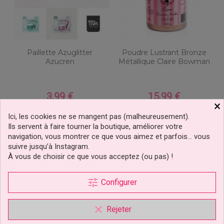
Paillette Azuglitter
Poudre Lustrant Bronze
Azucren
Métallique Claire Bowman
3,99 €
15,99 €
Prix
Prix
×
Ici, les cookies ne se mangent pas (malheureusement).
Ajouter au panier
Ajouter au panier
Ils servent à faire tourner la boutique, améliorer votre
1 avis
navigation, vous montrer ce que vous aimez et parfois… vous
suivre jusqu’à Instagram.
À vous de choisir ce que vous acceptez (ou pas) !
tune
Configurer
clear
Rejeter