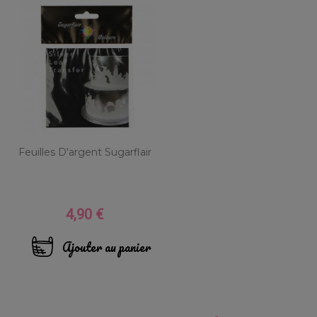
Feuilles D'argent Sugarflair
4,90 €
Prix
Ajouter au panier