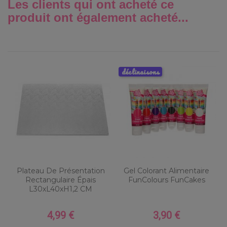
Les clients qui ont acheté ce
produit ont également acheté...
déclinaisons
Plateau De Présentation
Gel Colorant Alimentaire
Rectangulaire Épais
FunColours FunCakes
L30xL40xH1,2 CM
4,99 €
3,90 €
Prix
Prix