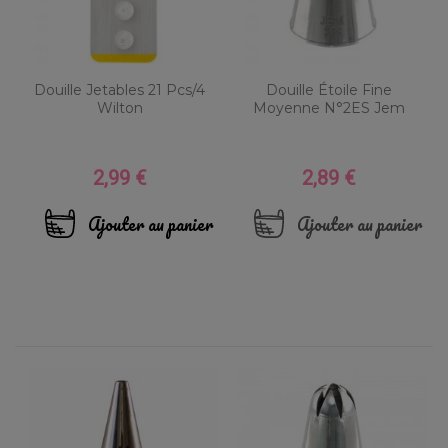
Douille Jetables 21 Pcs/4
Douille Étoile Fine
Wilton
Moyenne N°2ES Jem
2,99 €
2,89 €
Prix
Prix
Ajouter au panier
Ajouter au panier