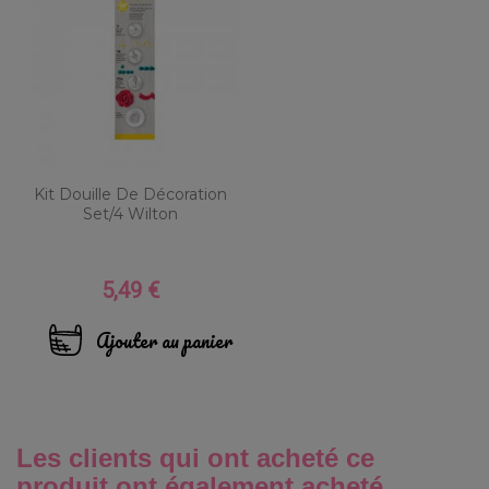
Kit Douille De Décoration
Set/4 Wilton
5,49 €
Prix
Ajouter au panier
Les clients qui ont acheté ce
produit ont également acheté...