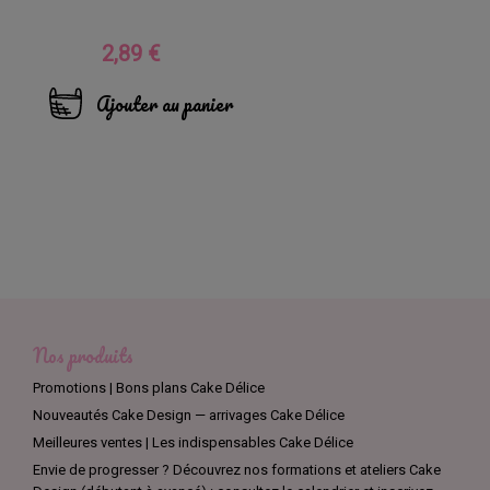
2,89 €
Prix
Ajouter au panier
Nos produits
Promotions | Bons plans Cake Délice
Nouveautés Cake Design — arrivages Cake Délice
Meilleures ventes | Les indispensables Cake Délice
Envie de progresser ? Découvrez nos formations et ateliers Cake