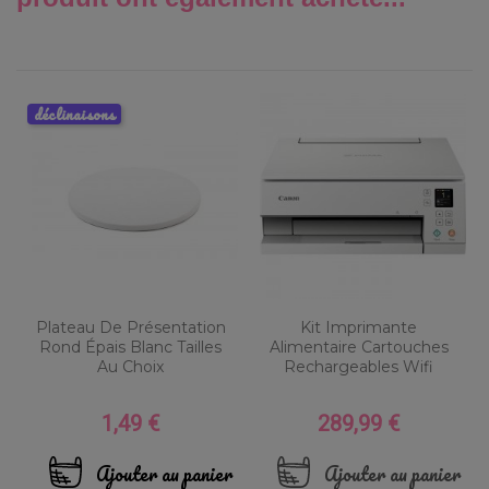
déclinaisons
Plateau De Présentation
Kit Imprimante
Rond Épais Blanc Tailles
Alimentaire Cartouches
Au Choix
Rechargeables Wifi
1,49 €
289,99 €
Prix
Prix
Ajouter au panier
Ajouter au panier