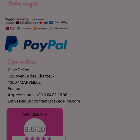
Votre compte

Informations
Cake Delice
129 Avenue des Chartreux
13004 MARSEILLE
France
Appelez-nous :
+33 9 84 02 18 38
Écrivez-nous :
contact@cakedelice.com
AVIS CLIENTS
9.8/10