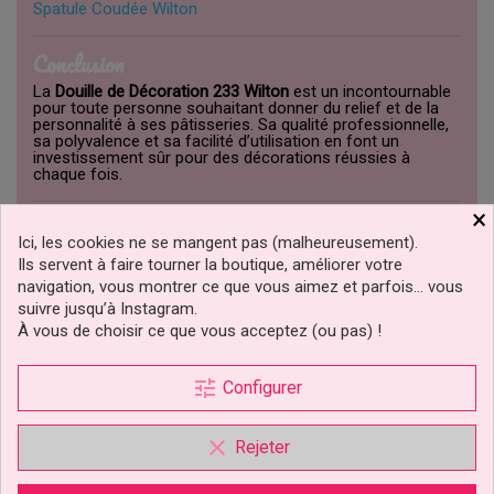
Spatule Coudée Wilton
Conclusion
La
Douille de Décoration 233 Wilton
est un incontournable
pour toute personne souhaitant donner du relief et de la
personnalité à ses pâtisseries. Sa qualité professionnelle,
sa polyvalence et sa facilité d’utilisation en font un
investissement sûr pour des décorations réussies à
chaque fois.
×
02-0-0153
Référence
Ici, les cookies ne se mangent pas (malheureusement).
Ils servent à faire tourner la boutique, améliorer votre
Fiche technique
navigation, vous montrer ce que vous aimez et parfois… vous
suivre jusqu’à Instagram.
Couleur
Argent
À vous de choisir ce que vous acceptez (ou pas) !
tune
Configurer
CLIQUEZ ICI POUR LAISSER UN COMMENTAIRE
clear
Douille excellente qualité
Rejeter