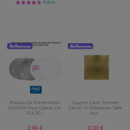
4 avis
déclinaisons
déclinaisons
Plateau De Présentation
Support Carré, Semelle
Rond Fin Pour Gâteau De
Carton Or Pâtisseries Taille
15 À 30...
Aux...
2,99 €
0,30 €
Prix
Prix