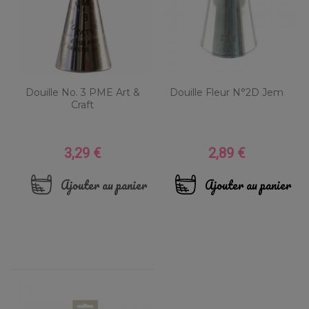
Douille No. 3 PME Art &
Douille Fleur N°2D Jem
Craft
3,29 €
2,89 €
Prix
Prix
Ajouter au panier
Ajouter au panier