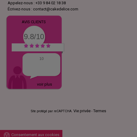
Appelez-nous :
+33 9 84 02 18 38
Écrivez-nous :
contact@cakedelice.com
AVIS CLIENTS
9.8/10
10
voir plus
Vie privée
Termes
Site protégé par reCAPTCHA.
-
group_work
Consentement aux cookies