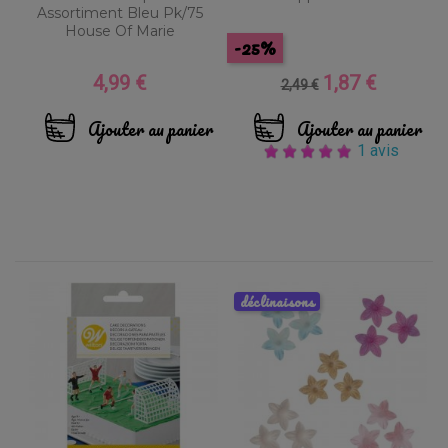
Assortiment Bleu Pk/75
House Of Marie
-25%
4,99 €
1,87 €
Prix
Prix
Prix
2,49 €
de
base
Ajouter au panier
Ajouter au panier
1 avis
déclinaisons