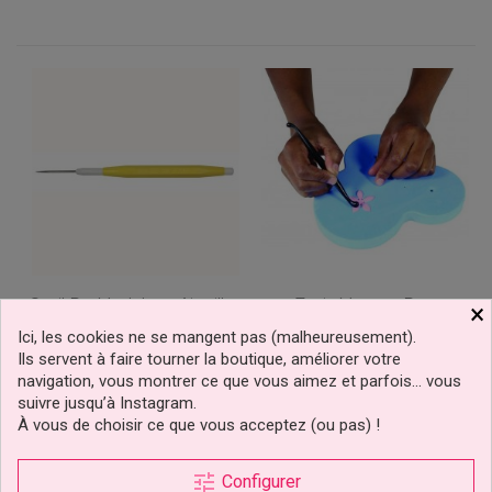
Outil De Modelage Aiguille
Tapis Mousse De
×
PME
Modelage Mexican PME
Ici, les cookies ne se mangent pas (malheureusement).
Ils servent à faire tourner la boutique, améliorer votre
navigation, vous montrer ce que vous aimez et parfois… vous
4,79 €
6,99 €
Prix
Prix
suivre jusqu’à Instagram.
À vous de choisir ce que vous acceptez (ou pas) !
Ajouter au panier
Ajouter au panier
tune
Configurer