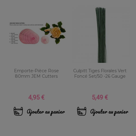
Emporte-Pièce Rose
Culpitt Tiges Florales Vert
80mm JEM Cutters
Foncé Set/50 -26 Gauge
4,95 €
5,49 €
Prix
Prix
Ajouter au panier
Ajouter au panier