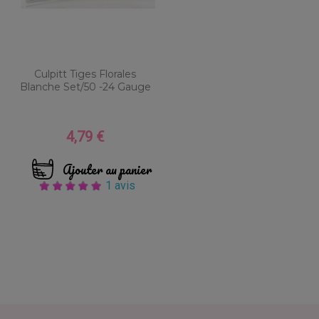
Culpitt Tiges Florales
Blanche Set/50 -24 Gauge
4,79 €
Prix
Ajouter au panier
1 avis