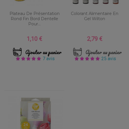
Plateau De Présentation
Colorant Alimentaire En
Rond Fin Bord Dentelle
Gel Wilton
Pour...
1,10 €
2,79 €
Prix
Prix
Ajouter au panier
Ajouter au panier
7 avis
25 avis