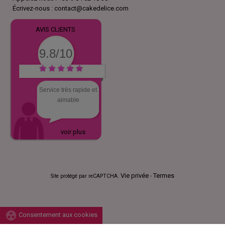
Écrivez-nous :
contact@cakedelice.com
AVIS CLIENTS
9.8/10
Service très rapide et
aimable
voir plus
Vie privée
Termes
Site protégé par reCAPTCHA.
-
group_work
Consentement aux cookies