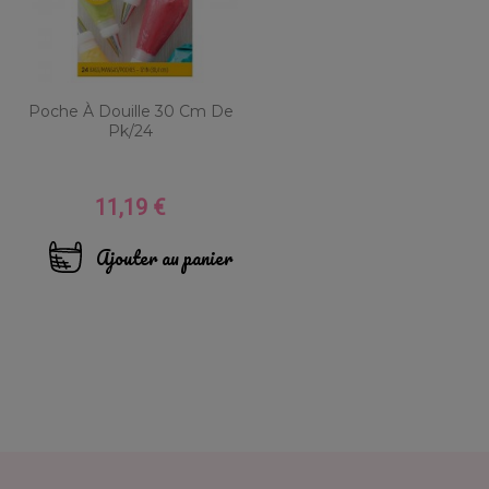
Poche À Douille 30 Cm De
Pk/24
11,19 €
Prix
Ajouter au panier