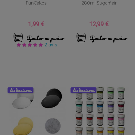
FunCakes
280ml Sugarflair
1,99 €
12,99 €
Prix
Prix
Ajouter au panier
Ajouter au panier
2 avis
déclinaisons
déclinaisons