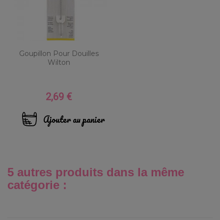
Goupillon Pour Douilles
Wilton
2,69 €
Prix
Ajouter au panier
5 autres produits dans la même
catégorie :