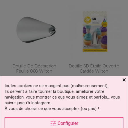
Douille De Décoration
Douille 6B Étoile Ouverte
Feuille 068 Wilton
Cardée Wilton
×
Ici, les cookies ne se mangent pas (malheureusement).
1,99 €
5,69 €
Prix
Prix
Ils servent à faire tourner la boutique, améliorer votre
navigation, vous montrer ce que vous aimez et parfois… vous
suivre jusqu’à Instagram.
Ajouter au panier
Ajouter au panier
À vous de choisir ce que vous acceptez (ou pas) !
tune
Configurer