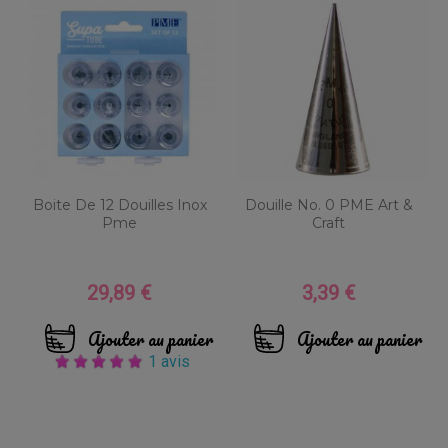
Boite De 12 Douilles Inox
Douille No. 0 PME Art &
Pme
Craft
29,89 €
3,39 €
Prix
Prix
Ajouter au panier
Ajouter au panier
1 avis