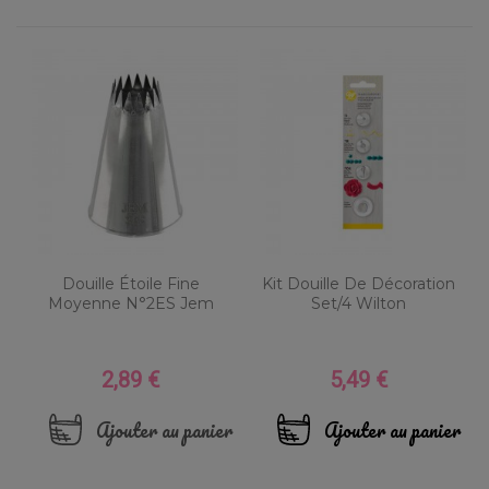
Douille Étoile Fine
Kit Douille De Décoration
Moyenne N°2ES Jem
Set/4 Wilton
2,89 €
5,49 €
Prix
Prix
Ajouter au panier
Ajouter au panier