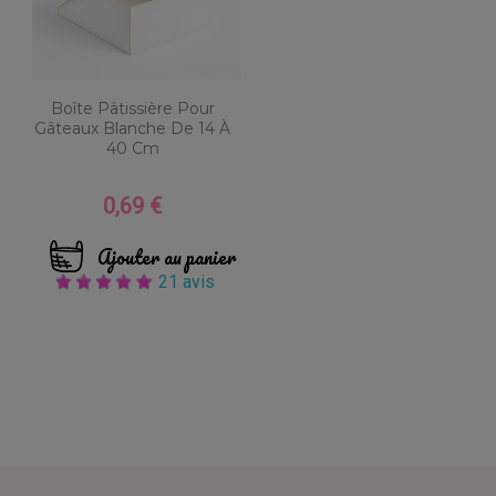
Boîte Pâtissière Pour
Gâteaux Blanche De 14 À
40 Cm
0,69 €
Prix
Ajouter au panier
21 avis