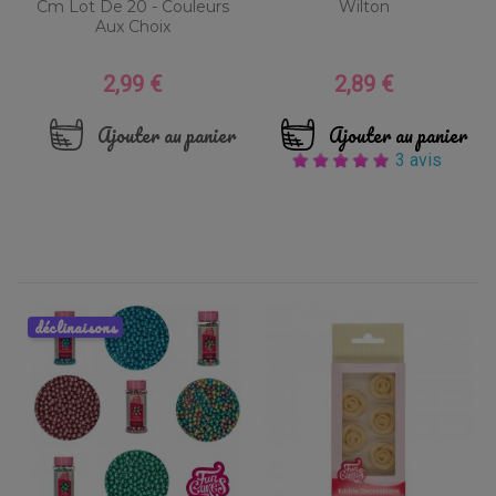
Cm Lot De 20 - Couleurs
Wilton
Aux Choix
2,99 €
2,89 €
Prix
Prix
Ajouter au panier
Ajouter au panier
3 avis
déclinaisons