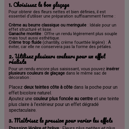
1. Choisissez le bon glaçage
Pour obtenir des fleurs nettes et bien définies, il est
essentiel d'utiliser une préparation suffisamment ferme :
Crème au beurre classique ou meringuée
: Idéale pour un
effet structuré et lisse.
Ganache montée
: Offre un rendu légèrement plus souple
mais tout aussi esthétique.
Crème trop fluide
(chantilly, crème fouettée légère) : À
éviter, car elle ne conservera pas la forme des pétales.
2. Utilisez plusieurs couleurs pour un effet
réaliste
Pour un rendu encore plus saisissant, vous pouvez
insérer
plusieurs couleurs de glaçage
dans le même sac de
décoration :
Placez
deux teintes côte à côte
dans la poche pour un
effet bicolore naturel.
Ajoutez une
couleur plus foncée au centre
et une teinte
plus claire à l’extérieur pour un effet dégradé
spectaculaire.
3. Maîtrisez la pression pour varier les effets
Pression légère et brève
: Fleurs plus petites et plus