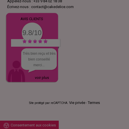
Appelez-nous :
+33 9 84 02 18 38
Écrivez-nous :
contact@cakedelice.com
AVIS CLIENTS
9.8/10
Très bien reçu et très
bien conseillé
merci...
voir plus
Vie privée
Termes
Site protégé par reCAPTCHA.
-
group_work
Consentement aux cookies