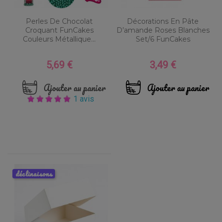
Perles De Chocolat
Décorations En Pâte
Croquant FunCakes
D’amande Roses Blanches
Couleurs Métallique...
Set/6 FunCakes
5,69 €
3,49 €
Prix
Prix
Ajouter au panier
Ajouter au panier
1 avis
déclinaisons