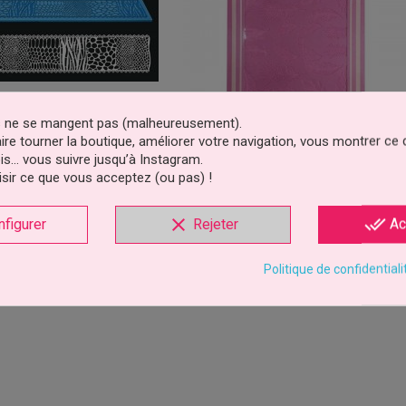
es ne se mangent pas (malheureusement).
faire tourner la boutique, améliorer votre navigation, vous montrer ce
is… vous suivre jusqu’à Instagram.
Dentelle Peau De Bête
Tapis Dentelle Plumes Cake Lace
sir ce que vous acceptez (ou pas) !
13,99 €
39,99 €
Prix
Prix
clear
done_all
nfigurer
Rejeter
Ac
outer au panier
Ajouter au panier
Politique de confidentiali