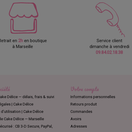
Retrait en
2h
en boutique
Service client
à Marseille
dimanche à vendredi
09.84.02.18.38
ciété
Votre compte
ake Délice — délais, frais & suivi
Informations personnelles
égales | Cake Délice
Retours produit
d’utilisation | Cake Délice
Commandes
e Cake Délice — Marseille
Avoirs
curisé : CB 3-D Secure, PayPal,
Adresses