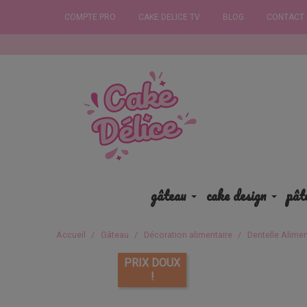
COMPTE PRO
CAKE DELICE TV
BLOG
CONTACT
Comm
gâteau
cake design
pât
Accueil
Gâteau
Décoration alimentaire
Dentelle Alimen
PRIX DOUX
!