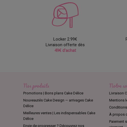
Locker 2.99€
Livraison offerte dès
49€ d'achat
Nos produits
Notre so
Promotions | Bons plans Cake Délice
Livraison C
Nouveautés Cake Design — arrivages Cake
Mentions l
Délice
Conditions 
Meilleures ventes | Les indispensables Cake
À propos d
Délice
Paiement sé
Envie de progresser ? Découvrez nos