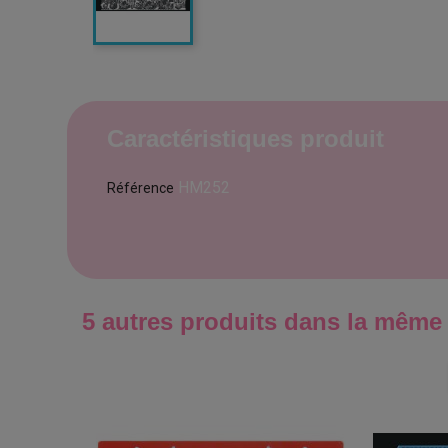
Caractéristiques produit
HM252
Référence
5 autres produits dans la même 