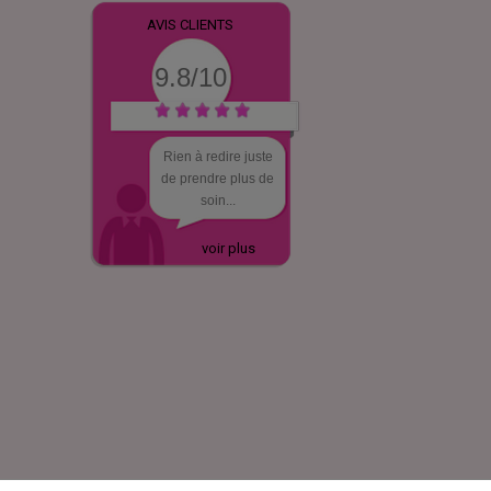
AVIS CLIENTS
9.8/10
Rien à redire juste
de prendre plus de
soin...
voir plus