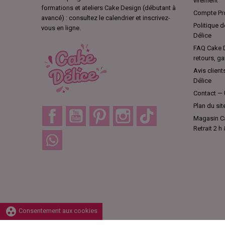
virement
formations et ateliers Cake Design (débutant à
Compte Pro
avancé) : consultez le calendrier et inscrivez-
Politique d
vous en ligne.
Délice
FAQ Cake D
retours, ga
Avis client
Délice
Contact — 
Plan du sit
Facebook
YouTube
Pinterest
Instagram
TikTok
Magasin Ca
Retrait 2 h
Discord
group_work
Consentement aux cookies